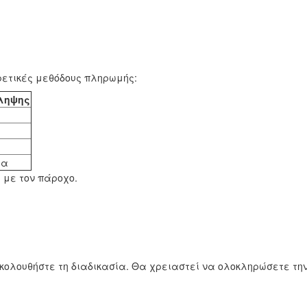
ρετικές μεθόδους πληρωμής:
ληψης
ρα
 με τον πάροχο.
κολουθήστε τη διαδικασία. Θα χρειαστεί να ολοκληρώσετε τη