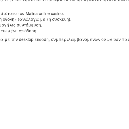
στότοπο του Malina online casino.
ή οθόνη» (ανάλογα με τη συσκευή).
μογή ως συντόμευση.
λτιωμένη απόδοση.
τητα με την desktop έκδοση, συμπεριλαμβανομένων όλων των πα