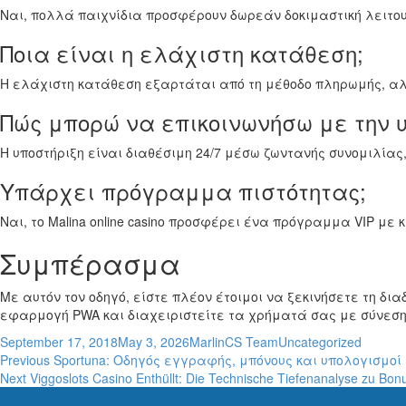
Ναι, πολλά παιχνίδια προσφέρουν δωρεάν δοκιμαστική λειτο
Ποια είναι η ελάχιστη κατάθεση;
Η ελάχιστη κατάθεση εξαρτάται από τη μέθοδο πληρωμής, αλλ
Πώς μπορώ να επικοινωνήσω με την υ
Η υποστήριξη είναι διαθέσιμη 24/7 μέσω ζωντανής συνομιλίας
Υπάρχει πρόγραμμα πιστότητας;
Ναι, το Malina online casino προσφέρει ένα πρόγραμμα VIP μ
Συμπέρασμα
Με αυτόν τον οδηγό, είστε πλέον έτοιμοι να ξεκινήσετε τη δι
εφαρμογή PWA και διαχειριστείτε τα χρήματά σας με σύνεση
Posted
Author
Categories
September 17, 2018
May 3, 2026
MarlinCS Team
Uncategorized
Post
on
Previous
Previous
Sportuna: Οδηγός εγγραφής, μπόνους και υπολογισμοί
Next
post:
Next
Viggoslots Casino Enthüllt: Die Technische Tiefenanalyse zu Bo
navigation
post: