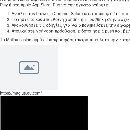
Play ή στο Apple App Store. Για να την εγκαταστήσετε:
Ανοίξτε τον browser (Chrome, Safari) και επισκεφτείτε τον ι
Πατήστε το κουμπί «Κοινή χρήση» ή «Προσθήκη στην αρχικ
Ακολουθήστε τις οδηγίες για να αποθηκεύσετε την εφαρ
Απολαύστε γρήγορη πρόσβαση, ειδοποιήσεις push και βε
Το Malina casino application προσφέρει παρόμοια λειτουργικό
https://magius.eu.com/