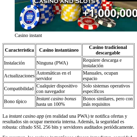
Casino instant
Casino tradicional
Característica
Casino instantáneo
descargable
Requiere descarga e
Instalación
Ninguna (PWA)
instalación
Automáticas en el
Manuales, ocupan
Actualizaciones
servidor
espacio
Cualquier dispositivo
Solo sistemas operativos
Compatibilidad
con navegador
específicos
Instant casino bonus
Bonos similares, pero con
Bono típico
hasta un 100%
más requisitos
La
instant casino app
(en realidad una PWA) te notifica ofertas y
resultados sin ocupar memoria interna. Además, la seguridad es
robusta: cifrado SSL 256 bits y servidores auditados periódicamente.