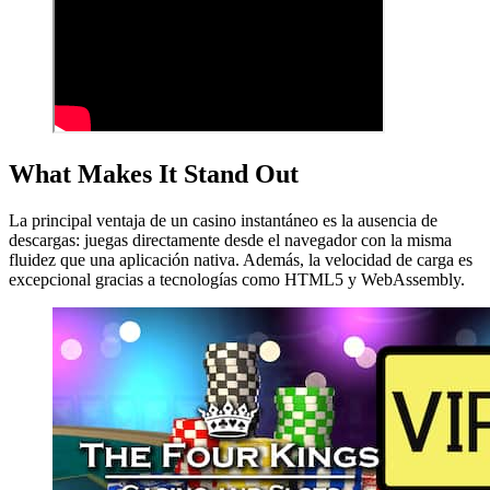
What Makes It Stand Out
La principal ventaja de un casino instantáneo es la ausencia de
descargas: juegas directamente desde el navegador con la misma
fluidez que una aplicación nativa. Además, la velocidad de carga es
excepcional gracias a tecnologías como HTML5 y WebAssembly.