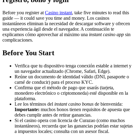
Before you register at
Casino instant
, take five minutes to read this
guide — it could save you time and money. Los casinos
instantáneos eliminan la necesidad de descargar software y ofrecen
una experiencia ágil desde el navegador. A continuación te
explicamos cómo aprovechar al máximo una
instant casino app
sin
complicaciones.
Before You Start
Verifica que tu dispositivo tenga conexión estable a internet y
un navegador actualizado (Chrome, Safari, Edge).
Reúne un documento de identidad válido (DNI, pasaporte o
carné de conducir) para el proceso KYC.
Confirma que el método de pago que usarás (tarjeta,
monedero electrónico o criptomoneda) esté disponible en la
plataforma.
Lee los términos del
instant casino bonus
de bienvenida:
Importante:
muchos bonos tienen requisitos de apuesta que
debes cumplir antes de retirar ganancias.
Si el casino opera con licencia de Curazao (como muchos
instantáneos), recuerda que las ganancias podrían estar sujetas
a impuestos locales; consulta con un asesor fiscal.