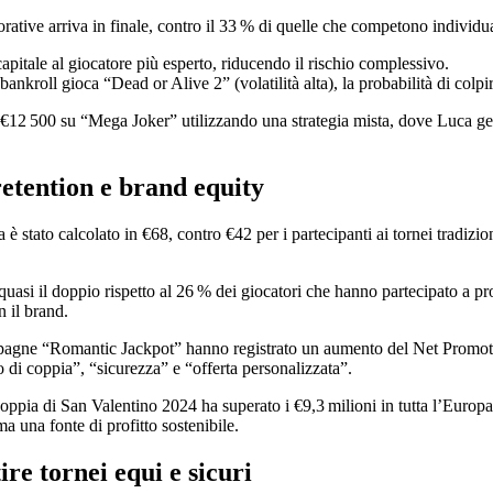
orative arriva in finale, contro il 33 % di quelle che competono individu
apitale al giocatore più esperto, riducendo il rischio complessivo.
bankroll gioca “Dead or Alive 2” (volatilità alta), la probabilità di colpi
2 500 su “Mega Joker” utilizzando una strategia mista, dove Luca gestiv
retention e brand equity
 è stato calcolato in €68, contro €42 per i partecipanti ai tornei tradiz
, quasi il doppio rispetto al 26 % dei giocatori che hanno partecipato a 
 il brand.
ampagne “Romantic Jackpot” hanno registrato un aumento del Net Promoter
di coppia”, “sicurezza” e “offerta personalizzata”.
di coppia di San Valentino 2024 ha superato i €9,3 milioni in tutta l’E
 una fonte di profitto sostenibile.
re tornei equi e sicuri