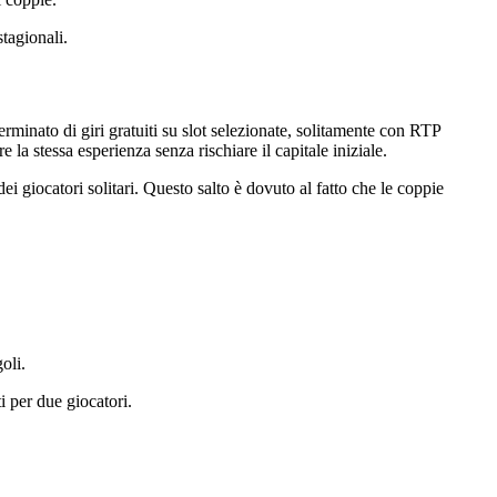
tagionali.
rminato di giri gratuiti su slot selezionate, solitamente con RTP
a stessa esperienza senza rischiare il capitale iniziale.
dei giocatori solitari. Questo salto è dovuto al fatto che le coppie
oli.
 per due giocatori.