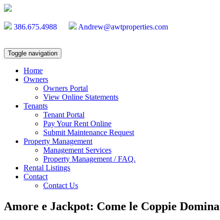
386.675.4988
Andrew@awtproperties.com
Toggle navigation
Home
Owners
Owners Portal
View Online Statements
Tenants
Tenant Portal
Pay Your Rent Online
Submit Maintenance Request
Property Management
Management Services
Property Management / FAQ.
Rental Listings
Contact
Contact Us
Amore e Jackpot: Come le Coppie Dominan