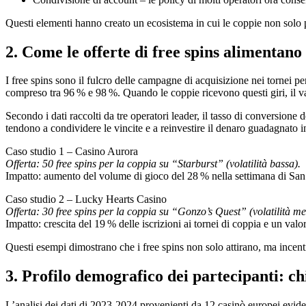
Questi elementi hanno creato un ecosistema in cui le coppie non solo p
2. Come le offerte di free spins alimentano
I free spins sono il fulcro delle campagne di acquisizione nei tornei p
compreso tra 96 % e 98 %. Quando le coppie ricevono questi giri, il val
Secondo i dati raccolti da tre operatori leader, il tasso di conversione d
tendono a condividere le vincite e a reinvestire il denaro guadagnato in
Caso studio 1 – Casino Aurora
Offerta: 50 free spins per la coppia su “Starburst” (volatilità bassa).
Impatto: aumento del volume di gioco del 28 % nella settimana di San
Caso studio 2 – Lucky Hearts Casino
Offerta: 30 free spins per la coppia su “Gonzo’s Quest” (volatilità me
Impatto: crescita del 19 % delle iscrizioni ai tornei di coppia e un val
Questi esempi dimostrano che i free spins non solo attirano, ma incen
3. Profilo demografico dei partecipanti: ch
L’analisi dei dati di 2023‑2024 provenienti da 12 casinò europei evide