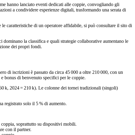
orme hanno lanciato eventi dedicati alle coppie, convogliando gli
zioni a condividere esperienze digitali, trasformando una serata di
e caratteristiche di un operatore affidabile, si può consultare il sito di
ci dominano la classifica e quali strategie collaborative aumentano le
ezione dei propri fondi.
ero di iscrizioni è passato da circa 45 000 a oltre 210 000, con un
e bonus di benvenuto specifici per le coppie.
 k, 2024 = 210 k). Le colonne dei tornei tradizionali (singoli)
 ha registrato solo il 5 % di aumento.
ppia, soprattutto su dispositivi mobili.
e con il partner.
i coppie.