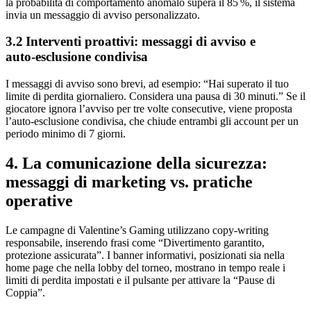
la probabilità di comportamento anomalo supera il 85 %, il sistema
invia un messaggio di avviso personalizzato.
3.2 Interventi proattivi: messaggi di avviso e
auto‑esclusione condivisa
I messaggi di avviso sono brevi, ad esempio: “Hai superato il tuo
limite di perdita giornaliero. Considera una pausa di 30 minuti.” Se il
giocatore ignora l’avviso per tre volte consecutive, viene proposta
l’auto‑esclusione condivisa, che chiude entrambi gli account per un
periodo minimo di 7 giorni.
4. La comunicazione della sicurezza:
messaggi di marketing vs. pratiche
operative
Le campagne di Valentine’s Gaming utilizzano copy‑writing
responsabile, inserendo frasi come “Divertimento garantito,
protezione assicurata”. I banner informativi, posizionati sia nella
home page che nella lobby del torneo, mostrano in tempo reale i
limiti di perdita impostati e il pulsante per attivare la “Pause di
Coppia”.