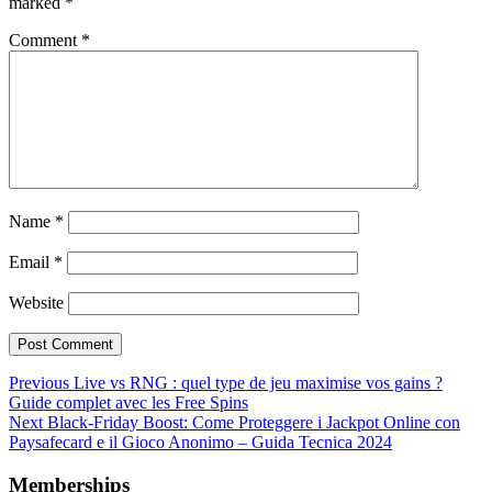
marked
*
Comment
*
Name
*
Email
*
Website
Post
Previous
Previous
Live vs RNG : quel type de jeu maximise vos gains ?
post:
Guide complet avec les Free Spins
navigation
Next
Next
Black‑Friday Boost: Come Proteggere i Jackpot Online con
post:
Paysafecard e il Gioco Anonimo – Guida Tecnica 2024
Memberships