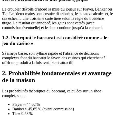
Le croupier dévoile d’abord la mise du joueur sur Player, Banker ou
Tie. Les deux mains sont ensuite distribuées, les totaux calculés et, le
cas échéant, une troisième carte tirée selon la règle du troisième
tirage. Le résultat est annoncé, les gains sont versés (avec
commission éventuelle) et le shoe continue jusqu’à la cut card.
1.2. Pourquoi le baccarat est considéré comme « le
jeu du casino »
Sa marge basse, son rythme rapide et l’absence de décisions
complexes font du baccarat le favori des casinos qui cherchent à
offrir un produit à la fois rentable et attractif.
2. Probabilités fondamentales et avantage
de la maison
Les probabilités théoriques du baccarat, calculées sur un shoe
complet, sont :
Player ≈ 44,62 %
Banker ≈ 45,85 % (avant commission)
Tie ≈ 9,53 %