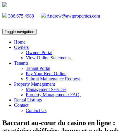
386.675.4988
Andrew@awtproperties.com
Toggle navigation
Home
Owners
Owners Portal
View Online Statements
Tenants
Tenant Portal
Pay Your Rent Online
Submit Maintenance Request
Property Management
Management Services
Property Management / FAQ.
Rental Listings
Contact
Contact Us
Baccarat au‑cœur du casino en ligne :
stratégies chiffrées, bonus et cash‑back