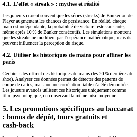
4.1. L’effet « streak » : mythes et réalité
Les joueurs croient souvent que les séries (streaks) de Banker ou de
Player augmentent les chances de persistance. En réalité, chaque
main est indépendante; la probabilité de victoire reste constante,
même après 10 % de Banker consécutifs. Les simulations montrent
que les streaks ne modifient pas l’espérance mathématique, mais ils
peuvent influencer la perception du risque.
4.2. Utiliser les historiques de mains pour affiner les
paris
Certains sites offrent des historiques de mains (les 20 % dernières du
shoe). Analyser ces données permet de détecter des patterns de
coupe de cartes, mais aucune corrélation fiable n’a été démontrée.
Les joueurs avancés utilisent ces historiques uniquement comme
filtre psychologique, en conservant la même mise moyenne.
5. Les promotions spécifiques au baccarat
: bonus de dépôt, tours gratuits et
cash‑back