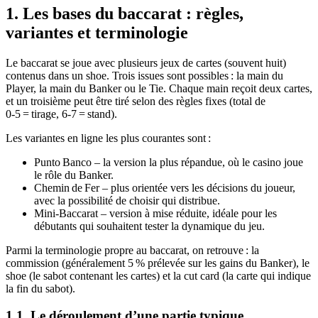
1. Les bases du baccarat : règles,
variantes et terminologie
Le baccarat se joue avec plusieurs jeux de cartes (souvent huit)
contenus dans un shoe. Trois issues sont possibles : la main du
Player, la main du Banker ou le Tie. Chaque main reçoit deux cartes,
et un troisième peut être tiré selon des règles fixes (total de
0‑5 = tirage, 6‑7 = stand).
Les variantes en ligne les plus courantes sont :
Punto Banco – la version la plus répandue, où le casino joue
le rôle du Banker.
Chemin de Fer – plus orientée vers les décisions du joueur,
avec la possibilité de choisir qui distribue.
Mini‑Baccarat – version à mise réduite, idéale pour les
débutants qui souhaitent tester la dynamique du jeu.
Parmi la terminologie propre au baccarat, on retrouve : la
commission (généralement 5 % prélevée sur les gains du Banker), le
shoe (le sabot contenant les cartes) et la cut card (la carte qui indique
la fin du sabot).
1.1. Le déroulement d’une partie typique