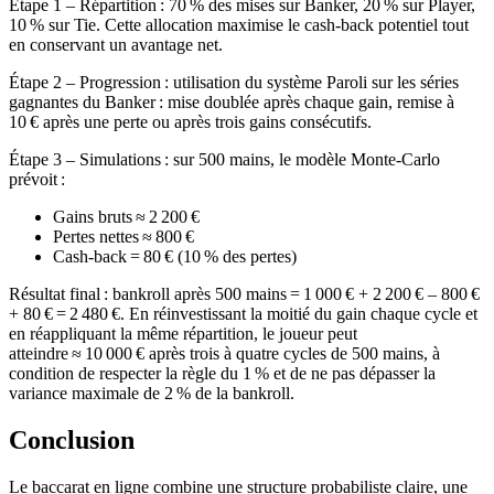
Étape 1 – Répartition : 70 % des mises sur Banker, 20 % sur Player,
10 % sur Tie. Cette allocation maximise le cash‑back potentiel tout
en conservant un avantage net.
Étape 2 – Progression : utilisation du système Paroli sur les séries
gagnantes du Banker : mise doublée après chaque gain, remise à
10 € après une perte ou après trois gains consécutifs.
Étape 3 – Simulations : sur 500 mains, le modèle Monte‑Carlo
prévoit :
Gains bruts ≈ 2 200 €
Pertes nettes ≈ 800 €
Cash‑back = 80 € (10 % des pertes)
Résultat final : bankroll après 500 mains = 1 000 € + 2 200 € – 800 €
+ 80 € = 2 480 €. En réinvestissant la moitié du gain chaque cycle et
en réappliquant la même répartition, le joueur peut
atteindre ≈ 10 000 € après trois à quatre cycles de 500 mains, à
condition de respecter la règle du 1 % et de ne pas dépasser la
variance maximale de 2 % de la bankroll.
Conclusion
Le baccarat en ligne combine une structure probabiliste claire, une