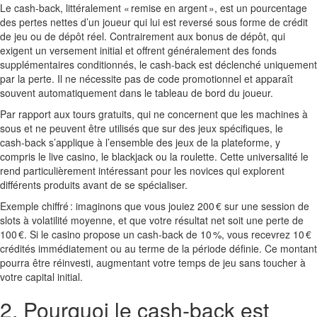
Le cash‑back, littéralement « remise en argent », est un pourcentage
des pertes nettes d’un joueur qui lui est reversé sous forme de crédit
de jeu ou de dépôt réel. Contrairement aux bonus de dépôt, qui
exigent un versement initial et offrent généralement des fonds
supplémentaires conditionnés, le cash‑back est déclenché uniquement
par la perte. Il ne nécessite pas de code promotionnel et apparaît
souvent automatiquement dans le tableau de bord du joueur.
Par rapport aux tours gratuits, qui ne concernent que les machines à
sous et ne peuvent être utilisés que sur des jeux spécifiques, le
cash‑back s’applique à l’ensemble des jeux de la plateforme, y
compris le live casino, le blackjack ou la roulette. Cette universalité le
rend particulièrement intéressant pour les novices qui explorent
différents produits avant de se spécialiser.
Exemple chiffré : imaginons que vous jouiez 200 € sur une session de
slots à volatilité moyenne, et que votre résultat net soit une perte de
100 €. Si le casino propose un cash‑back de 10 %, vous recevrez 10 €
crédités immédiatement ou au terme de la période définie. Ce montant
pourra être réinvesti, augmentant votre temps de jeu sans toucher à
votre capital initial.
2. Pourquoi le cash‑back est