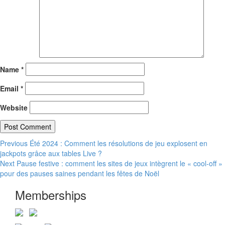
Name
*
Email
*
Website
Post
Previous
Previous
Été 2024 : Comment les résolutions de jeu explosent en
post:
jackpots grâce aux tables Live ?
navigation
Next
Next
Pause festive : comment les sites de jeux intègrent le « cool‑off »
post:
pour des pauses saines pendant les fêtes de Noël
Memberships