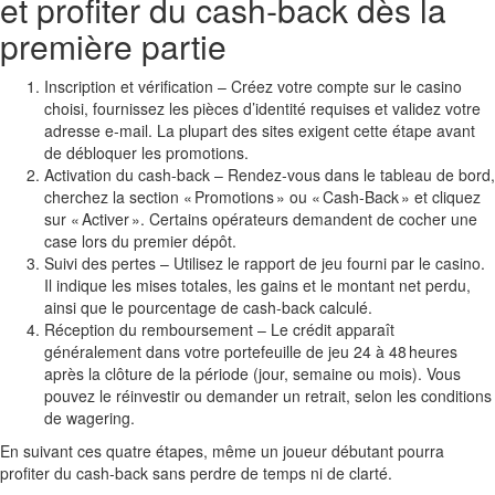
et profiter du cash‑back dès la
première partie
Inscription et vérification – Créez votre compte sur le casino
choisi, fournissez les pièces d’identité requises et validez votre
adresse e‑mail. La plupart des sites exigent cette étape avant
de débloquer les promotions.
Activation du cash‑back – Rendez‑vous dans le tableau de bord,
cherchez la section « Promotions » ou « Cash‑Back » et cliquez
sur « Activer ». Certains opérateurs demandent de cocher une
case lors du premier dépôt.
Suivi des pertes – Utilisez le rapport de jeu fourni par le casino.
Il indique les mises totales, les gains et le montant net perdu,
ainsi que le pourcentage de cash‑back calculé.
Réception du remboursement – Le crédit apparaît
généralement dans votre portefeuille de jeu 24 à 48 heures
après la clôture de la période (jour, semaine ou mois). Vous
pouvez le réinvestir ou demander un retrait, selon les conditions
de wagering.
En suivant ces quatre étapes, même un joueur débutant pourra
profiter du cash‑back sans perdre de temps ni de clarté.