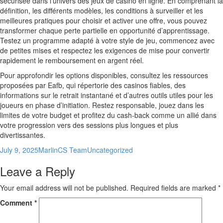
sécurisée dans l’univers des jeux de casino en ligne. En comprenant la
définition, les différents modèles, les conditions à surveiller et les
meilleures pratiques pour choisir et activer une offre, vous pouvez
transformer chaque perte partielle en opportunité d’apprentissage.
Testez un programme adapté à votre style de jeu, commencez avec
de petites mises et respectez les exigences de mise pour convertir
rapidement le remboursement en argent réel.
Pour approfondir les options disponibles, consultez les ressources
proposées par Eafb, qui répertorie des casinos fiables, des
informations sur le retrait instantané et d’autres outils utiles pour les
joueurs en phase d’initiation. Restez responsable, jouez dans les
limites de votre budget et profitez du cash‑back comme un allié dans
votre progression vers des sessions plus longues et plus
divertissantes.
Posted
Author
Categories
July 9, 2025
MarlinCS Team
Uncategorized
on
Leave a Reply
Your email address will not be published.
Required fields are marked
*
Comment
*