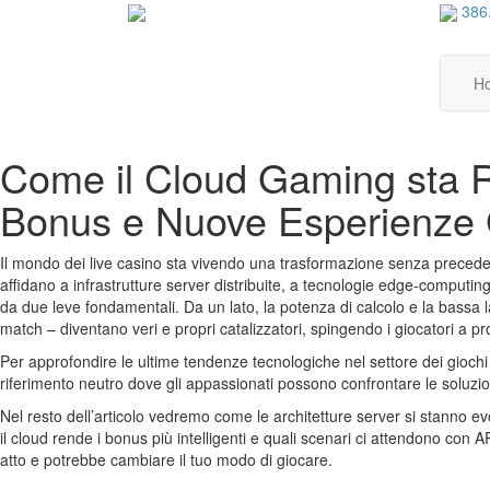
386
H
Come il Cloud Gaming sta Ri
Bonus e Nuove Esperienze 
Il mondo dei live casino sta vivendo una trasformazione senza precedenti
affidano a infrastrutture server distribuite, a tecnologie edge‑computing
da due leve fondamentali. Da un lato, la potenza di calcolo e la bassa la
match – diventano veri e propri catalizzatori, spingendo i giocatori a 
Per approfondire le ultime tendenze tecnologiche nel settore dei giochi 
riferimento neutro dove gli appassionati possono confrontare le solu
Nel resto dell’articolo vedremo come le architetture server si stanno ev
il cloud rende i bonus più intelligenti e quali scenari ci attendono con 
atto e potrebbe cambiare il tuo modo di giocare.