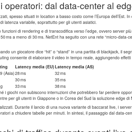
li operatori: dal data‑center al ed
ati, spesso situati in location a basso costo come l’Europa dell’Est. In 
 latenza variabile, soprattutto per gli utenti asiatici.
e funzioni di rendering e di transcodifica verso l’edge, ovvero server più
da 150 ms a meno di 30 ms. NetEnt ha seguito con una rete “micro‑data
uando un giocatore dice “hit” o “stand” in una partita di blackjack, il seg
uting consente di elaborare il video in tempo reale, aggiungendo effett
ting
Latency media (EU)
Latency media (AS)
9 (Asia)
28 ms
32 ms
30 ms
35 ms
ng
33 ms
38 ms
hé i giochi non subiscono interruzioni che potrebbero far perdere opport
re per gli utenti in Giappone o in Corea del Sud la soluzione edge di NetE
ocalizzati. Durante il lancio di una nuova variante di baccarat live, i se
tori a chiudere tabelle per minuti. In sintesi, il passaggio dal data‑cente