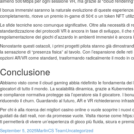
almeno 500 Mbps per ogni sessione VR, ma grazie al “cloud rendering” il 
I bonus immersivi saranno la naturale evoluzione di queste esperienze. 
completamento, riceve un premio in‑game di 50 € o un token NFT utiliz
Le sfide tecniche sono comunque significative. Oltre alla necessità di re
standardizzazione dei protocolli VR è ancora in fase di sviluppo, il che r
regolamentazione dei giochi d’azzardo in ambienti immersivi è ancora ince
Nonostante questi ostacoli, i primi progetti pilota stanno già dimostran
la sensazione di “presenza fisica” al tavolo. Con l’espansione delle reti
opzioni AR/VR come standard, trasformando radicalmente il modo in cui
Conclusione
Abbiamo visto come il cloud gaming abbia ridefinito le fondamenta dei l
giocatori di tutto il mondo. La scalabilità dinamica, grazie a Kubernete
e compliance normativa protegge sia l’operatore sia il giocatore. I bonus
riducendo il churn. Guardando al futuro, AR e VR richiederanno infrast
Per chi è alla ricerca dei migliori casino online o vuole scoprire i nuov
guidati da dati reali, non da promesse vuote. Visita risorse come https:
ti permetterà di vivere un’esperienza di gioco più fluida, sicura e premiat
Posted
Author
Categories
September 5, 2025
MarlinCS Team
Uncategorized