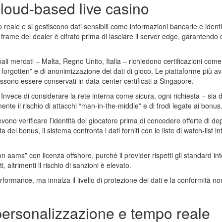
cloud‑based live casino
reale e si gestiscono dati sensibili come informazioni bancarie e identi
frame del dealer è cifrato prima di lasciare il server edge, garantendo 
pali mercati – Malta, Regno Unito, Italia – richiedono certificazioni com
gotten” e di anonimizzazione dei dati di gioco. Le piattaforme più avanz
ossono essere conservati in data‑center certificati a Singapore.
vece di considerare la rete interna come sicura, ogni richiesta – sia d
nte il rischio di attacchi “man‑in‑the‑middle” e di frodi legate ai bonus
devono verificare l’identità del giocatore prima di concedere offerte di d
el bonus, il sistema confronta i dati forniti con le liste di watch‑list
n aams” con licenza offshore, purché il provider rispetti gli standard inter
 altrimenti il rischio di sanzioni è elevato.
rformance, ma innalza il livello di protezione dei dati e la conformità no
 personalizzazione e tempo reale