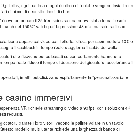
gni click, ogni puntata e ogni risultato di roulette vengono inviati a un
ari di picco di deposito, tassi di churn.
” riceve un bonus di 25 free spins su una nuova slot a tema “tesoro
t match del 150 %” valido per le prossime 48 ore, ma solo se il suo
cola icona appare sul video con l’offerta “clicca per scommettere 10 € e
assegna il cashback in tempo reale e aggiorna il saldo del wallet.
i giocatori che ricevono bonus basati su comportamento hanno una
s in tempo reale riduce il tempo di decisione del giocatore, accelerando il
 operatori, infatti, pubblicizzano esplicitamente la “personalizzazione
ve casino immersivi
sperienza VR richiede streaming di video a 90 fps, con risoluzioni 4K
ti requisiti.
catori, tramite i loro visori, vedono le palline volare in un tavolo
le. Questo modello multi‑utente richiede una larghezza di banda di