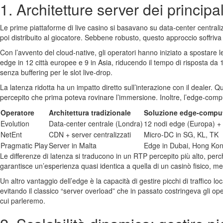
1. Architetture server dei principa
Le prime piattaforme di live casino si basavano su data‑center centralizz
poi distribuito al giocatore. Sebbene robusto, questo approccio soffriva di
Con l’avvento del cloud‑native, gli operatori hanno iniziato a spostare l
edge in 12 città europee e 9 in Asia, riducendo il tempo di risposta 
senza buffering per le slot live‑drop.
La latenza ridotta ha un impatto diretto sull’interazione con il dealer. Q
percepito che prima poteva rovinare l’immersione. Inoltre, l’edge‑comp
Operatore
Architettura tradizionale
Soluzione edge‑compu
Evolution
Data‑center centrale (Londra)
12 nodi edge (Europa) + 
NetEnt
CDN + server centralizzati
Micro‑DC in SG, KL, TK
Pragmatic Play
Server in Malta
Edge in Dubai, Hong Ko
Le differenze di latenza si traducono in un RTP percepito più alto, perc
garantisce un’esperienza quasi identica a quella di un casinò fisico, ment
Un altro vantaggio dell’edge è la capacità di gestire picchi di traffico l
evitando il classico “server overload” che in passato costringeva gli opera
cui parleremo.