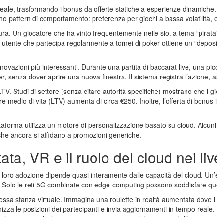
reale, trasformando i bonus da offerte statiche a esperienze dinamiche. O
ano pattern di comportamento: preferenza per giochi a bassa volatilità, or
ura. Un giocatore che ha vinto frequentemente nelle slot a tema “pirata
 utente che partecipa regolarmente a tornei di poker ottiene un “deposi
novazioni più interessanti. Durante una partita di baccarat live, una pic
er, senza dover aprire una nuova finestra. Il sistema registra l’azione, 
LTV. Studi di settore (senza citare autorità specifiche) mostrano che 
alore medio di vita (LTV) aumenta di circa €250. Inoltre, l’offerta di bonu
iattaforma utilizza un motore di personalizzazione basato su cloud. Alcuni
 che ancora si affidano a promozioni generiche.
ta, VR e il ruolo del cloud nei li
 loro adozione dipende quasi interamente dalle capacità del cloud. Un’e
. Solo le reti 5G combinate con edge‑computing possono soddisfare ques
ssa stanza virtuale. Immagina una roulette in realtà aumentata dove i gio
cronizza le posizioni dei partecipanti e invia aggiornamenti in tempo rea