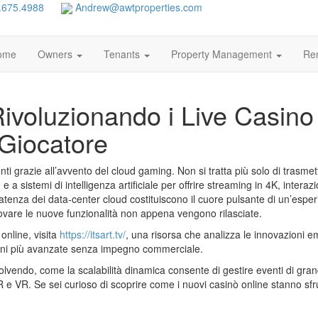
.675.4988
Andrew@awtproperties.com
ome
Owners
Tenants
Property Management
Ren
voluzionando i Live Casino –
Giocatore
 grazie all’avvento del cloud gaming. Non si tratta più solo di trasmett
 e a sistemi di intelligenza artificiale per offrire streaming in 4K, inte
tenza dei data‑center cloud costituiscono il cuore pulsante di un’esperie
provare le nuove funzionalità non appena vengono rilasciate.
online, visita
https://itsart.tv/
, una risorsa che analizza le innovazioni eme
zioni più avanzate senza impegno commerciale.
olvendo, come la scalabilità dinamica consente di gestire eventi di gran
AR e VR. Se sei curioso di scoprire come i nuovi casinò online stanno sfr