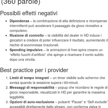
(360 parole)
Possibili effetti negativi
Dipendenza
– la combinazione di alta definizione e ricompense
intermittenti può accelerare il passaggio da gioco ricreativo a
compulsivo.
Illusione di controllo
– la visibilità del dealer in HD induce i
giocatori a credere di poter influenzare il risultato, aumentando il
rischio di scommesse irrazionali.
Spending impulsivo
– le animazioni di free‑spins creano un
“effetto fuochi d’artificio” che spinge a ricaricare il conto subito
dopo una vincita.
Best practice per i provider
Limiti di tempo integrati
– un timer visibile sullo schermo che
avvisa quando la sessione supera i 60 minuti.
Messaggi di responsabilità
– popup che ricordano le regole di
gioco responsabile, visualizzati in HD per garantire la massima
leggibilità.
Opzioni di auto‑esclusione
– pulsanti “Pause” e “Self‑exclude”
accessibili direttamente dallo stream, con conferma visiva in