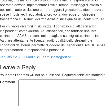
Tuttavia, questa potenza visiva comporta anche responsabilità. Gli
operatori devono implementare limiti di tempo, messaggi di avviso e
opzioni di auto‑esclusione per proteggere i giocatori da dipendenza e
spese impulsive. I regolatori, a loro volta, dovrebbero richiedere
trasparenza sui termini dei free‑spins e sulla qualità del contenuto HD.
Per chi vuole divertirsi in sicurezza, il consiglio è di affidarsi a fonti
indipendenti come Journal Aquaticscience, che fornisce una lista
casino non AAMS e recensioni dettagliate sui migliori casino online.
Valutare attentamente licenza, audit, qualità dello streaming e
condizioni dei bonus permette di godere dell’esperienza live‑HD senza
compromettere la responsabilità personale.
Posted
Author
Categories
January 12, 2026
MarlinCS Team
Uncategorized
on
Leave a Reply
Your email address will not be published.
Required fields are marked
*
Comment
*