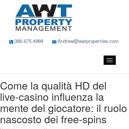
386.675.4988
Andrew@awtproperties.com
Toggle nav
Come la qualità HD del
live‑casino influenza la
mente del giocatore: il ruolo
nascosto dei free‑spins