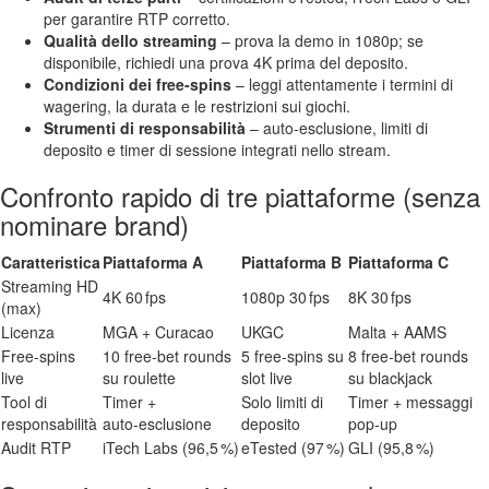
per garantire RTP corretto.
Qualità dello streaming
– prova la demo in 1080p; se
disponibile, richiedi una prova 4K prima del deposito.
Condizioni dei free‑spins
– leggi attentamente i termini di
wagering, la durata e le restrizioni sui giochi.
Strumenti di responsabilità
– auto‑esclusione, limiti di
deposito e timer di sessione integrati nello stream.
Confronto rapido di tre piattaforme (senza
nominare brand)
Caratteristica
Piattaforma A
Piattaforma B
Piattaforma C
Streaming HD
4K 60 fps
1080p 30 fps
8K 30 fps
(max)
Licenza
MGA + Curacao
UKGC
Malta + AAMS
Free‑spins
10 free‑bet rounds
5 free‑spins su
8 free‑bet rounds
live
su roulette
slot live
su blackjack
Tool di
Timer +
Solo limiti di
Timer + messaggi
responsabilità
auto‑esclusione
deposito
pop‑up
Audit RTP
iTech Labs (96,5 %)
eTested (97 %)
GLI (95,8 %)