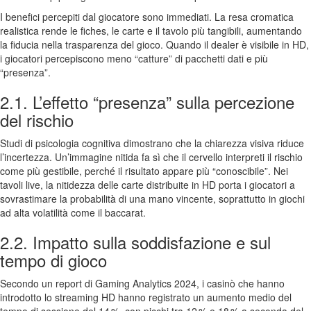
I benefici percepiti dal giocatore sono immediati. La resa cromatica
realistica rende le fiches, le carte e il tavolo più tangibili, aumentando
la fiducia nella trasparenza del gioco. Quando il dealer è visibile in HD,
i giocatori percepiscono meno “catture” di pacchetti dati e più
“presenza”.
2.1. L’effetto “presenza” sulla percezione
del rischio
Studi di psicologia cognitiva dimostrano che la chiarezza visiva riduce
l’incertezza. Un’immagine nitida fa sì che il cervello interpreti il rischio
come più gestibile, perché il risultato appare più “conoscibile”. Nei
tavoli live, la nitidezza delle carte distribuite in HD porta i giocatori a
sovrastimare la probabilità di una mano vincente, soprattutto in giochi
ad alta volatilità come il baccarat.
2.2. Impatto sulla soddisfazione e sul
tempo di gioco
Secondo un report di Gaming Analytics 2024, i casinò che hanno
introdotto lo streaming HD hanno registrato un aumento medio del