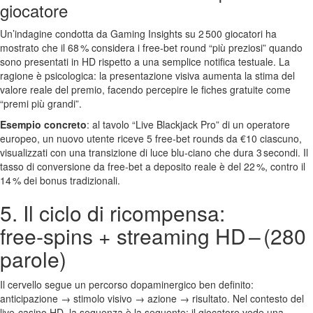
giocatore
Un’indagine condotta da Gaming Insights su 2 500 giocatori ha
mostrato che il 68 % considera i free‑bet round “più preziosi” quando
sono presentati in HD rispetto a una semplice notifica testuale. La
ragione è psicologica: la presentazione visiva aumenta la stima del
valore reale del premio, facendo percepire le fiches gratuite come
“premi più grandi”.
Esempio concreto
: al tavolo “Live Blackjack Pro” di un operatore
europeo, un nuovo utente riceve 5 free‑bet rounds da €10 ciascuno,
visualizzati con una transizione di luce blu‑ciano che dura 3 secondi. Il
tasso di conversione da free‑bet a deposito reale è del 22 %, contro il
14 % dei bonus tradizionali.
5. Il ciclo di ricompensa:
free‑spins + streaming HD – (280
parole)
Il cervello segue un percorso dopaminergico ben definito:
anticipazione → stimolo visivo → azione → risultato. Nel contesto del
live‑casino HD, la sequenza è la seguente: il giocatore vede una