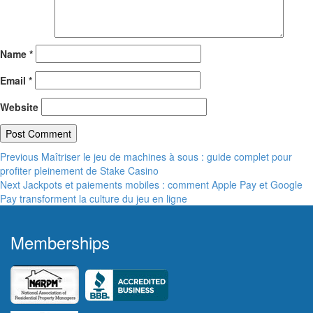
Name
*
Email
*
Website
Post
Previous
Previous
Maîtriser le jeu de machines à sous : guide complet pour
post:
profiter pleinement de Stake Casino
navigation
Next
Next
Jackpots et paiements mobiles : comment Apple Pay et Google
post:
Pay transforment la culture du jeu en ligne
Memberships