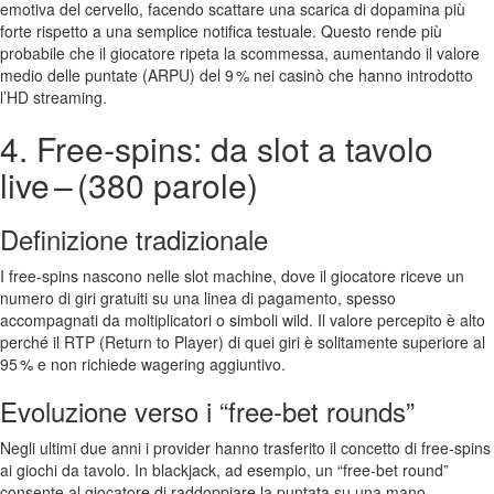
emotiva del cervello, facendo scattare una scarica di dopamina più
forte rispetto a una semplice notifica testuale. Questo rende più
probabile che il giocatore ripeta la scommessa, aumentando il valore
medio delle puntate (ARPU) del 9 % nei casinò che hanno introdotto
l’HD streaming.
4. Free‑spins: da slot a tavolo
live – (380 parole)
Definizione tradizionale
I free‑spins nascono nelle slot machine, dove il giocatore riceve un
numero di giri gratuiti su una linea di pagamento, spesso
accompagnati da moltiplicatori o simboli wild. Il valore percepito è alto
perché il RTP (Return to Player) di quei giri è solitamente superiore al
95 % e non richiede wagering aggiuntivo.
Evoluzione verso i “free‑bet rounds”
Negli ultimi due anni i provider hanno trasferito il concetto di free‑spins
ai giochi da tavolo. In blackjack, ad esempio, un “free‑bet round”
consente al giocatore di raddoppiare la puntata su una mano