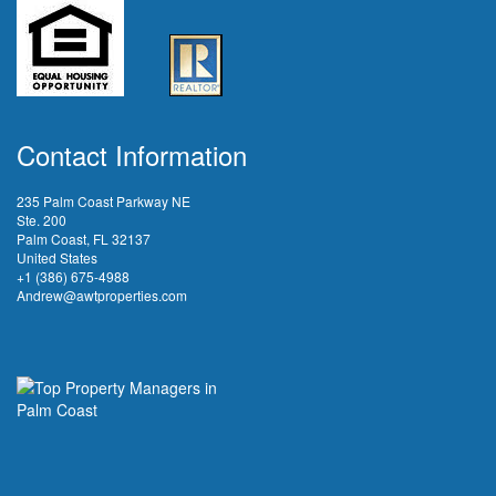
Contact Information
235 Palm Coast Parkway NE
Ste. 200
Palm Coast, FL 32137
United States
+1 (386) 675-4988
Andrew@awtproperties.com