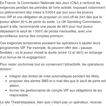
En France, la Commission Nationale des Jeux (CNJ) a renforcé les
exigences pendant les périodes de forte activité, imposant notamment
un plafonnement des mises à 5 000 € par jour pour les joueurs
non‑VIP et une obligation de proposer un cool‑off de 24 h dès que le
joueur atteint 20 % de perte du solde. Le UK Gambling Commission,
quant à elle, recommande une pause de 48 h pour tout joueur
dépassant le seuil de 1 000 £ de pertes mensuelles, avec une
surveillance accrue des comptes premium.
Ces exigences temporaires poussent les opérateurs à ajuster leurs
programmes VIP. Par exemple, ils peuvent offrir des « pauses
flexibles » où le joueur choisit la durée (entre 12 et 48 h) en échange
d’un bonus de ré‑engagement.
Pour rester conformes tout en conservant l’attractivité, les opérateurs
doivent :
intégrer des limites de mise automatiques pendant les fêtes,
proposer des alertes SMS et e‑mail dès que le seuil de perte est
atteint,
former les gestionnaires de compte VIP aux obligations de jeu
responsable.
Le site Theatrelepalace, bien que n’étant pas un opérateur, recense