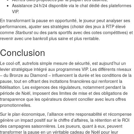
Assistance 24 h/24 disponible via le chat dédié des plateformes
VIP.
En transformant la pause en opportunité, le joueur peut analyser ses
performances, ajuster ses stratégies (choisir des jeux à RTP élevé
comme
Starburst
ou des paris sportifs avec des cotes compétitives) et
revenir avec une bankroll plus saine et plus rentable.
Conclusion
Le cool‑off, autrefois simple mesure de sécurité, est aujourd’hui un
levier stratégique intégré aux programmes VIP. Les différents niveaux
– du Bronze au Diamond – influencent la durée et les conditions de la
pause, tout en offrant des incitations financières qui renforcent la
fidélisation. Les exigences des régulateurs, notamment pendant la
période de Noël, imposent des limites de mise et des obligations de
transparence que les opérateurs doivent concilier avec leurs offres
promotionnelles.
Sur le plan économique, l’alliance entre responsabilité et récompense
génère un impact positif sur le chiffre d’affaires, la rétention et le ROI
des campagnes saisonnières. Les joueurs, quant à eux, peuvent
transformer la pause en un véritable cadeau de Noël pour leur