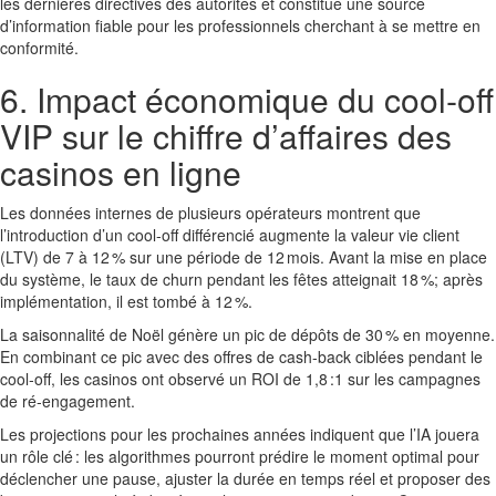
les dernières directives des autorités et constitue une source
d’information fiable pour les professionnels cherchant à se mettre en
conformité.
6. Impact économique du cool‑off
VIP sur le chiffre d’affaires des
casinos en ligne
Les données internes de plusieurs opérateurs montrent que
l’introduction d’un cool‑off différencié augmente la valeur vie client
(LTV) de 7 à 12 % sur une période de 12 mois. Avant la mise en place
du système, le taux de churn pendant les fêtes atteignait 18 %; après
implémentation, il est tombé à 12 %.
La saisonnalité de Noël génère un pic de dépôts de 30 % en moyenne.
En combinant ce pic avec des offres de cash‑back ciblées pendant le
cool‑off, les casinos ont observé un ROI de 1,8 :1 sur les campagnes
de ré‑engagement.
Les projections pour les prochaines années indiquent que l’IA jouera
un rôle clé : les algorithmes pourront prédire le moment optimal pour
déclencher une pause, ajuster la durée en temps réel et proposer des