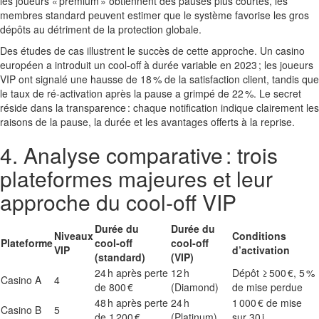
les joueurs « premium » obtiennent des pauses plus courtes, les
membres standard peuvent estimer que le système favorise les gros
dépôts au détriment de la protection globale.
Des études de cas illustrent le succès de cette approche. Un casino
européen a introduit un cool‑off à durée variable en 2023 ; les joueurs
VIP ont signalé une hausse de 18 % de la satisfaction client, tandis que
le taux de ré‑activation après la pause a grimpé de 22 %. Le secret
réside dans la transparence : chaque notification indique clairement les
raisons de la pause, la durée et les avantages offerts à la reprise.
4. Analyse comparative : trois
plateformes majeures et leur
approche du cool‑off VIP
Durée du
Durée du
Niveaux
Conditions
Plateforme
cool‑off
cool‑off
VIP
d’activation
(standard)
(VIP)
24 h après perte
12 h
Dépôt ≥ 500 €, 5 %
Casino A
4
de 800 €
(Diamond)
de mise perdue
48 h après perte
24 h
1 000 € de mise
Casino B
5
de 1 200 €
(Platinum)
sur 30 j