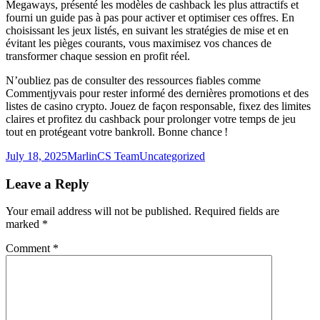
Megaways, présenté les modèles de cashback les plus attractifs et
fourni un guide pas à pas pour activer et optimiser ces offres. En
choisissant les jeux listés, en suivant les stratégies de mise et en
évitant les pièges courants, vous maximisez vos chances de
transformer chaque session en profit réel.
N’oubliez pas de consulter des ressources fiables comme
Commentjyvais pour rester informé des dernières promotions et des
listes de casino crypto. Jouez de façon responsable, fixez des limites
claires et profitez du cashback pour prolonger votre temps de jeu
tout en protégeant votre bankroll. Bonne chance !
Posted
Author
Categories
July 18, 2025
MarlinCS Team
Uncategorized
on
Leave a Reply
Your email address will not be published.
Required fields are
marked
*
Comment
*