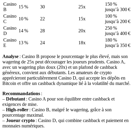
Casino
150 %
15 %
30
25x
B
jusqu’à 300 €
Casino
100 %
10 %
22
15x
C
jusqu’à 200 €
Casino
250 %
14 %
28
20x
D
jusqu’à 400 €
Casino
180 %
13 %
24
18x
E
jusqu’à 350 €
Analyse
: Casino B propose le pourcentage le plus élevé, mais son
wagering de 25x peut décourager les joueurs prudents. Casino A,
avec un wagering plus doux (20x) et un plafond de cashback
généreux, convient aux débutants. Les amateurs de crypto
apprécieront particulièrement Casino D, qui accepte les dépôts en
Bitcoin et offre un cashback dynamique lié à la volatilité du marché.
Recommandations
:
–
Débutant
: Casino A pour son équilibre entre cashback et
exigences de mise.
–
High‑roller
: Casino B, malgré le wagering, grâce à son
pourcentage maximal.
–
Joueur crypto
: Casino D, qui combine cashback et paiement en
monnaies numériques.