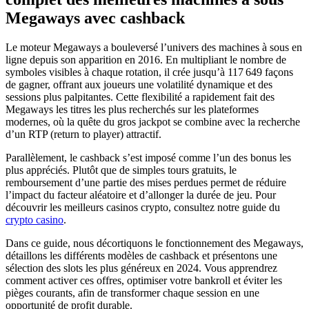
Megaways avec cashback
Le moteur Megaways a bouleversé l’univers des machines à sous en
ligne depuis son apparition en 2016. En multipliant le nombre de
symboles visibles à chaque rotation, il crée jusqu’à 117 649 façons
de gagner, offrant aux joueurs une volatilité dynamique et des
sessions plus palpitantes. Cette flexibilité a rapidement fait des
Megaways les titres les plus recherchés sur les plateformes
modernes, où la quête du gros jackpot se combine avec la recherche
d’un RTP (return to player) attractif.
Parallèlement, le cashback s’est imposé comme l’un des bonus les
plus appréciés. Plutôt que de simples tours gratuits, le
remboursement d’une partie des mises perdues permet de réduire
l’impact du facteur aléatoire et d’allonger la durée de jeu. Pour
découvrir les meilleurs casinos crypto, consultez notre guide du
crypto casino
.
Dans ce guide, nous décortiquons le fonctionnement des Megaways,
détaillons les différents modèles de cashback et présentons une
sélection des slots les plus généreux en 2024. Vous apprendrez
comment activer ces offres, optimiser votre bankroll et éviter les
pièges courants, afin de transformer chaque session en une
opportunité de profit durable.