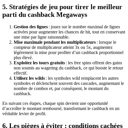
5. Stratégies de jeu pour tirer le meilleur
parti du cashback Megaways
Gestion des lignes
: jouez sur le nombre maximal de lignes
activées pour augmenter les chances de hit, tout en conservant
une mise par ligne raisonnable.
Mise maximale pendant les multiplicateurs
: lorsque le
compteur de multiplicateur atteint 3x ou 5x, augmentez
légèrement la mise pour profiter d’un cashback proportionnel
plus élevé.
Exploitez les tours gratuits
: les free spins offrent des gains
non soumis au wagering du cashback, ce qui booste le retour
effectif.
Utilisez les wilds
: les symboles wild remplacent les autres
symboles et déclenchent souvent des cascades, augmentant le
nombre de combos et, par conséquent, le montant du
cashback.
En suivant ces étapes, chaque spin devient une opportunité
d’accroître le montant remboursé, transformant le cashback en un
véritable levier de profit.
6. Les pièges à éviter : conditions cachées