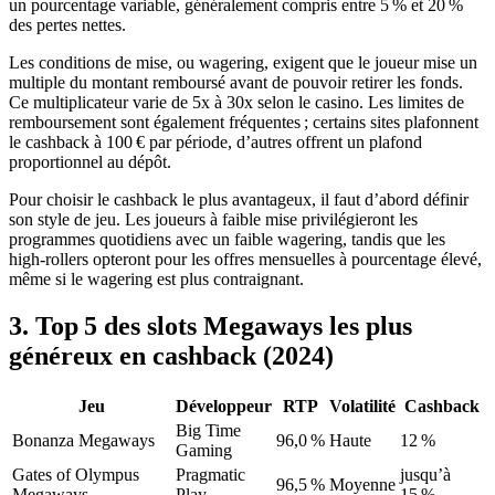
un pourcentage variable, généralement compris entre 5 % et 20 %
des pertes nettes.
Les conditions de mise, ou wagering, exigent que le joueur mise un
multiple du montant remboursé avant de pouvoir retirer les fonds.
Ce multiplicateur varie de 5x à 30x selon le casino. Les limites de
remboursement sont également fréquentes ; certains sites plafonnent
le cashback à 100 € par période, d’autres offrent un plafond
proportionnel au dépôt.
Pour choisir le cashback le plus avantageux, il faut d’abord définir
son style de jeu. Les joueurs à faible mise privilégieront les
programmes quotidiens avec un faible wagering, tandis que les
high‑rollers opteront pour les offres mensuelles à pourcentage élevé,
même si le wagering est plus contraignant.
3. Top 5 des slots Megaways les plus
généreux en cashback (2024)
Jeu
Développeur
RTP
Volatilité
Cashback
Big Time
Bonanza Megaways
96,0 %
Haute
12 %
Gaming
Gates of Olympus
Pragmatic
jusqu’à
96,5 %
Moyenne
Megaways
Play
15 %