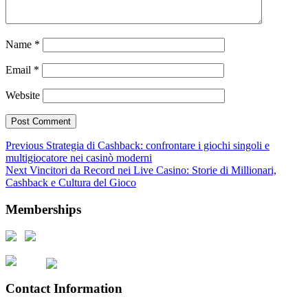
Name
*
Email
*
Website
Post
Previous
Previous
Strategia di Cashback: confrontare i giochi singoli e
post:
multigiocatore nei casinò moderni
navigation
Next
Next
Vincitori da Record nei Live Casino: Storie di Millionari,
post:
Cashback e Cultura del Gioco
Memberships
Contact Information