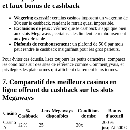
et faux bonus de cashback
Wagering excessif
: certains casinos imposent un wagering de
30x sur le cashback, rendant le retrait quasi impossible.
Exclusions de jeux
: vérifiez que le cashback s’applique bien
aux slots Megaways ; certains sites limitent le remboursement
aux jeux de table.
Plafonds de remboursement
: un plafond de 50 € par mois
peut rendre le cashback insignifiant pour les gros parieurs.
Pour éviter ces écueils, lisez toujours les petits caractères, comparez
les conditions sur des sites de référence comme Commentjyvais, et
privilégiez les plateformes qui affichent clairement leurs termes.
7. Comparatif des meilleurs casinos en
ligne offrant du cashback sur les slots
Megaways
%
Jeux Megaways
Conditions
Bonus
Casino
Cashback
disponibles
de mise
d’accueil
Casino
200 %
12 %
25
20x
A
jusqu’à 500 €