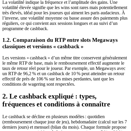
La volatilité indique la fréquence et l’amplitude des gains. Une
volatilité élevée signifie que les wins sont rares mais potentiellement
très élevés, idéal pour les joueurs qui aiment les paris audacieux. À
l’inverse, une volatilité moyenne ou basse assure des paiements plus
réguliers, ce qui convient aux sessions longues et au suivi d’un
programme de cashback.
1.2. Comparaison du RTP entre slots Megaways
classiques et versions « cashback »
Les versions « cashback » d’un même titre conservent généralement
le même RTP de base, mais le remboursement effectif augmente le
taux de retour réel pour le joueur. Par exemple, un Megaways avec
un RTP de 96,2 % et un cashback de 10 % peut atteindre un retour
effectif de près de 106 % sur les mises perdantes, tant que les
conditions de wagering sont respectées.
2. Le cashback expliqué : types,
fréquences et conditions à connaître
Le cashback se décline en plusieurs modèles : quotidien
(remboursement chaque jour de jeu), hebdomadaire (calcul sur les 7
derniers jours) et mensuel (bilan du mois). Chaque formule propose