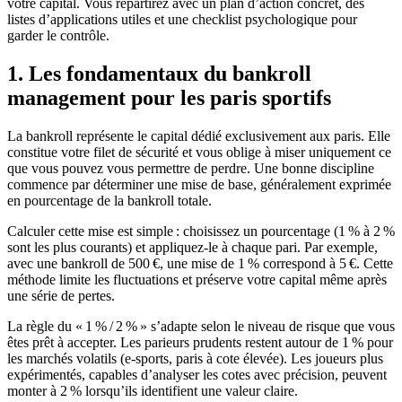
votre capital. Vous repartirez avec un plan d’action concret, des
listes d’applications utiles et une checklist psychologique pour
garder le contrôle.
1. Les fondamentaux du bankroll
management pour les paris sportifs
La bankroll représente le capital dédié exclusivement aux paris. Elle
constitue votre filet de sécurité et vous oblige à miser uniquement ce
que vous pouvez vous permettre de perdre. Une bonne discipline
commence par déterminer une mise de base, généralement exprimée
en pourcentage de la bankroll totale.
Calculer cette mise est simple : choisissez un pourcentage (1 % à 2 %
sont les plus courants) et appliquez‑le à chaque pari. Par exemple,
avec une bankroll de 500 €, une mise de 1 % correspond à 5 €. Cette
méthode limite les fluctuations et préserve votre capital même après
une série de pertes.
La règle du « 1 % / 2 % » s’adapte selon le niveau de risque que vous
êtes prêt à accepter. Les parieurs prudents restent autour de 1 % pour
les marchés volatils (e‑sports, paris à cote élevée). Les joueurs plus
expérimentés, capables d’analyser les cotes avec précision, peuvent
monter à 2 % lorsqu’ils identifient une valeur claire.