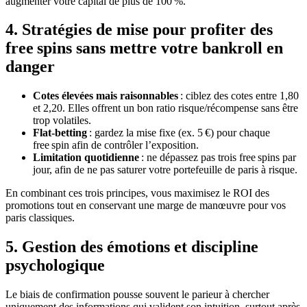
augmenter votre capital de plus de 100 %.
4. Stratégies de mise pour profiter des
free spins sans mettre votre bankroll en
danger
Cotes élevées mais raisonnables
: ciblez des cotes entre 1,80
et 2,20. Elles offrent un bon ratio risque/récompense sans être
trop volatiles.
Flat‑betting
: gardez la mise fixe (ex. 5 €) pour chaque
free spin afin de contrôler l’exposition.
Limitation quotidienne
: ne dépassez pas trois free spins par
jour, afin de ne pas saturer votre portefeuille de paris à risque.
En combinant ces trois principes, vous maximisez le ROI des
promotions tout en conservant une marge de manœuvre pour vos
paris classiques.
5. Gestion des émotions et discipline
psychologique
Le biais de confirmation pousse souvent le parieur à chercher
uniquement des informations qui valident son intuition, surtout après