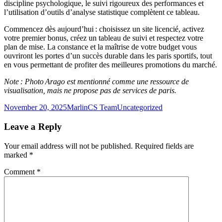
discipline psychologique, le suivi rigoureux des performances et
l’utilisation d’outils d’analyse statistique complètent ce tableau.
Commencez dès aujourd’hui : choisissez un site licencié, activez
votre premier bonus, créez un tableau de suivi et respectez votre
plan de mise. La constance et la maîtrise de votre budget vous
ouvriront les portes d’un succès durable dans les paris sportifs, tout
en vous permettant de profiter des meilleures promotions du marché.
Note : Photo Arago est mentionné comme une ressource de
visualisation, mais ne propose pas de services de paris.
Posted
Author
Categories
November 20, 2025
MarlinCS Team
Uncategorized
on
Leave a Reply
Your email address will not be published.
Required fields are
marked
*
Comment
*