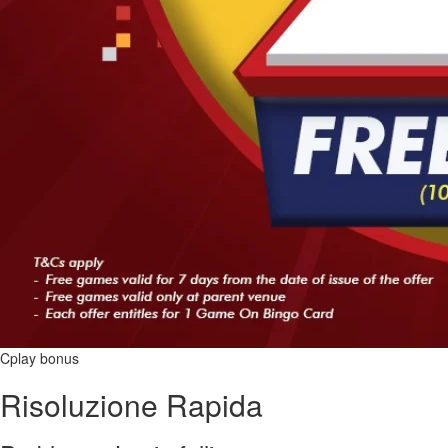
Cplay bonus
Risoluzione Rapida