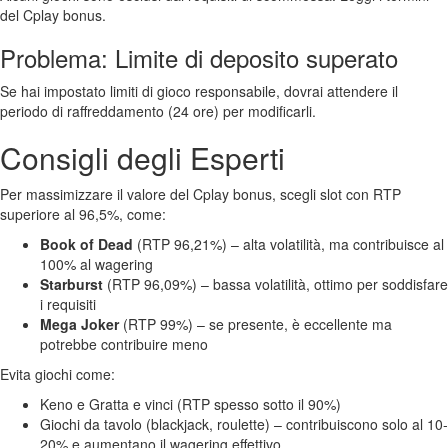
del Cplay bonus.
Problema: Limite di deposito superato
Se hai impostato limiti di gioco responsabile, dovrai attendere il
periodo di raffreddamento (24 ore) per modificarli.
Consigli degli Esperti
Per massimizzare il valore del Cplay bonus, scegli slot con RTP
superiore al 96,5%, come:
Book of Dead
(RTP 96,21%) – alta volatilità, ma contribuisce al
100% al wagering
Starburst
(RTP 96,09%) – bassa volatilità, ottimo per soddisfare
i requisiti
Mega Joker
(RTP 99%) – se presente, è eccellente ma
potrebbe contribuire meno
Evita giochi come:
Keno e Gratta e vinci (RTP spesso sotto il 90%)
Giochi da tavolo (blackjack, roulette) – contribuiscono solo al 10-
20% e aumentano il wagering effettivo