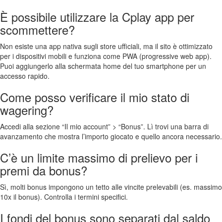
È possibile utilizzare la Cplay app per
scommettere?
Non esiste una app nativa sugli store ufficiali, ma il sito è ottimizzato
per i dispositivi mobili e funziona come PWA (progressive web app).
Puoi aggiungerlo alla schermata home del tuo smartphone per un
accesso rapido.
Come posso verificare il mio stato di
wagering?
Accedi alla sezione “Il mio account” > “Bonus”. Lì trovi una barra di
avanzamento che mostra l’importo giocato e quello ancora necessario.
C’è un limite massimo di prelievo per i
premi da bonus?
Sì, molti bonus impongono un tetto alle vincite prelevabili (es. massimo
10x il bonus). Controlla i termini specifici.
I fondi del bonus sono separati dal saldo