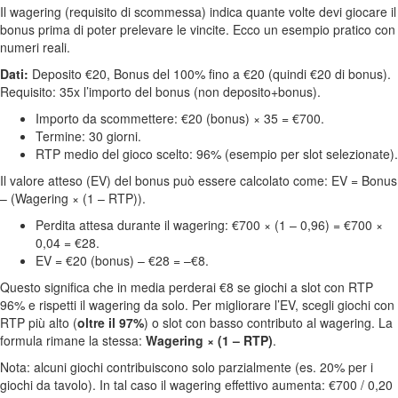
Il wagering (requisito di scommessa) indica quante volte devi giocare il
bonus prima di poter prelevare le vincite. Ecco un esempio pratico con
numeri reali.
Dati:
Deposito €20, Bonus del 100% fino a €20 (quindi €20 di bonus).
Requisito: 35x l’importo del bonus (non deposito+bonus).
Importo da scommettere: €20 (bonus) × 35 = €700.
Termine: 30 giorni.
RTP medio del gioco scelto: 96% (esempio per slot selezionate).
Il valore atteso (EV) del bonus può essere calcolato come: EV = Bonus
– (Wagering × (1 – RTP)).
Perdita attesa durante il wagering: €700 × (1 – 0,96) = €700 ×
0,04 = €28.
EV = €20 (bonus) – €28 = –€8.
Questo significa che in media perderai €8 se giochi a slot con RTP
96% e rispetti il wagering da solo. Per migliorare l’EV, scegli giochi con
RTP più alto (
oltre il 97%
) o slot con basso contributo al wagering. La
formula rimane la stessa:
Wagering × (1 – RTP)
.
Nota: alcuni giochi contribuiscono solo parzialmente (es. 20% per i
giochi da tavolo). In tal caso il wagering effettivo aumenta: €700 / 0,20