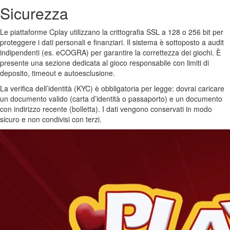
Sicurezza
Le piattaforme Cplay utilizzano la crittografia SSL a 128 o 256 bit per
proteggere i dati personali e finanziari. Il sistema è sottoposto a audit
indipendenti (es. eCOGRA) per garantire la correttezza dei giochi. È
presente una sezione dedicata al gioco responsabile con limiti di
deposito, timeout e autoesclusione.
La verifica dell’identità (KYC) è obbligatoria per legge: dovrai caricare
un documento valido (carta d’identità o passaporto) e un documento
con indirizzo recente (bolletta). I dati vengono conservati in modo
sicuro e non condivisi con terzi.