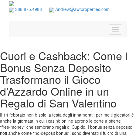
386.675.4988
Andrew@awtproperties.com
Toggle
navigation
Cuori e Cashback: Come i
Bonus Senza Deposito
Trasformano il Gioco
d’Azzardo Online in un
Regalo di San Valentino
Il 14 febbraio non è solo la festa degli innamorati: per molti giocatori è
anche la giornata in cui i casinò online aprono le porte a offerte
“free‑money” che sembrano regali di Cupido. I bonus senza deposito,
noti anche come “no‑deposit bonus”, sono diventati il fulcro di una