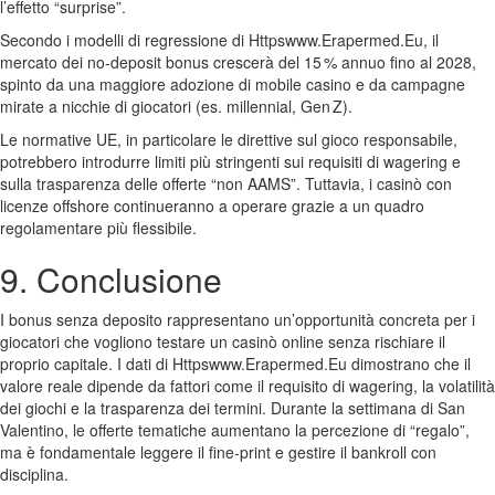
l’effetto “surprise”.
Secondo i modelli di regressione di Httpswww.Erapermed.Eu, il
mercato dei no‑deposit bonus crescerà del 15 % annuo fino al 2028,
spinto da una maggiore adozione di mobile casino e da campagne
mirate a nicchie di giocatori (es. millennial, Gen Z).
Le normative UE, in particolare le direttive sul gioco responsabile,
potrebbero introdurre limiti più stringenti sui requisiti di wagering e
sulla trasparenza delle offerte “non AAMS”. Tuttavia, i casinò con
licenze offshore continueranno a operare grazie a un quadro
regolamentare più flessibile.
9. Conclusione
I bonus senza deposito rappresentano un’opportunità concreta per i
giocatori che vogliono testare un casinò online senza rischiare il
proprio capitale. I dati di Httpswww.Erapermed.Eu dimostrano che il
valore reale dipende da fattori come il requisito di wagering, la volatilità
dei giochi e la trasparenza dei termini. Durante la settimana di San
Valentino, le offerte tematiche aumentano la percezione di “regalo”,
ma è fondamentale leggere il fine‑print e gestire il bankroll con
disciplina.