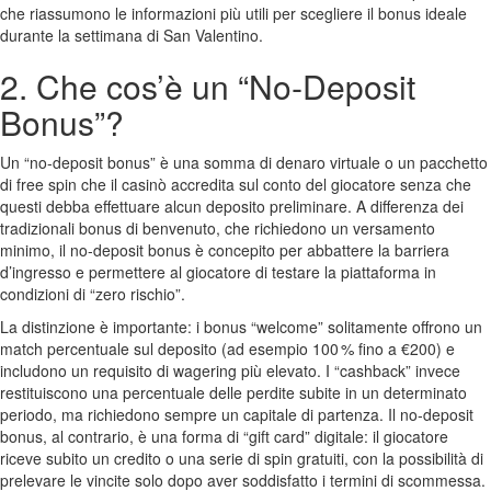
che riassumono le informazioni più utili per scegliere il bonus ideale
durante la settimana di San Valentino.
2. Che cos’è un “No‑Deposit
Bonus”?
Un “no‑deposit bonus” è una somma di denaro virtuale o un pacchetto
di free spin che il casinò accredita sul conto del giocatore senza che
questi debba effettuare alcun deposito preliminare. A differenza dei
tradizionali bonus di benvenuto, che richiedono un versamento
minimo, il no‑deposit bonus è concepito per abbattere la barriera
d’ingresso e permettere al giocatore di testare la piattaforma in
condizioni di “zero rischio”.
La distinzione è importante: i bonus “welcome” solitamente offrono un
match percentuale sul deposito (ad esempio 100 % fino a €200) e
includono un requisito di wagering più elevato. I “cashback” invece
restituiscono una percentuale delle perdite subite in un determinato
periodo, ma richiedono sempre un capitale di partenza. Il no‑deposit
bonus, al contrario, è una forma di “gift card” digitale: il giocatore
riceve subito un credito o una serie di spin gratuiti, con la possibilità di
prelevare le vincite solo dopo aver soddisfatto i termini di scommessa.