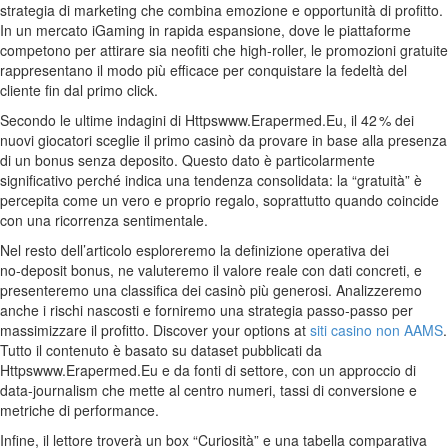
strategia di marketing che combina emozione e opportunità di profitto.
In un mercato iGaming in rapida espansione, dove le piattaforme
competono per attirare sia neofiti che high‑roller, le promozioni gratuite
rappresentano il modo più efficace per conquistare la fedeltà del
cliente fin dal primo click.
Secondo le ultime indagini di Httpswww.Erapermed.Eu, il 42 % dei
nuovi giocatori sceglie il primo casinò da provare in base alla presenza
di un bonus senza deposito. Questo dato è particolarmente
significativo perché indica una tendenza consolidata: la “gratuità” è
percepita come un vero e proprio regalo, soprattutto quando coincide
con una ricorrenza sentimentale.
Nel resto dell’articolo esploreremo la definizione operativa dei
no‑deposit bonus, ne valuteremo il valore reale con dati concreti, e
presenteremo una classifica dei casinò più generosi. Analizzeremo
anche i rischi nascosti e forniremo una strategia passo‑passo per
massimizzare il profitto. Discover your options at
siti casino non AAMS
.
Tutto il contenuto è basato su dataset pubblicati da
Httpswww.Erapermed.Eu e da fonti di settore, con un approccio di
data‑journalism che mette al centro numeri, tassi di conversione e
metriche di performance.
Infine, il lettore troverà un box “Curiosità” e una tabella comparativa