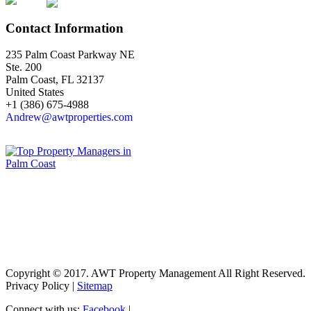
Contact Information
235 Palm Coast Parkway NE
Ste. 200
Palm Coast, FL 32137
United States
+1 (386) 675-4988
Andrew@awtproperties.com
Copyright © 2017. AWT Property Management All Right Reserved.
Privacy Policy |
Sitemap
Connect with us:
Facebook
|