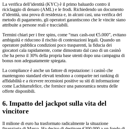
La verifica dell’identità (KYC) è il primo baluardo contro il
riciclaggio di denaro (AML) e le frodi. Richiedendo un documento
d’identità, una prova di residenza e, in alcuni casi, una verifica del
metodo di pagamento, gli operatori garantiscono che le vincite siano
attribuite a persone reali e tracciabili.
Termini chiari per i free spins, come “max cash‑out €5.000”, evitano
ambiguità e riducono il rischio di contestazioni legali. Quando un
operatore pubblica condizioni poco trasparenti, la fiducia dei
giocatori cala rapidamente, come dimostrato dal caso di un casinò
che ha perso il 30% della propria base utenti dopo una campagna di
bonus non adeguatamente spiegata.
La compliance è anche un fattore di reputazione: i casinò che
mantengono standard elevati tendono a comparire nei ranking di
affidabilità e a ricevere recensioni positive su siti di informazione
come Lachitarrafelice, che fornisce una panoramica neutra delle
offerte disponibili.
6. Impatto del jackpot sulla vita del
vincitore
Il milione di euro ha trasformato radicalmente la situazione
finanziaria di Marco. Ha deciso di destinare €300.000 a un fondo di