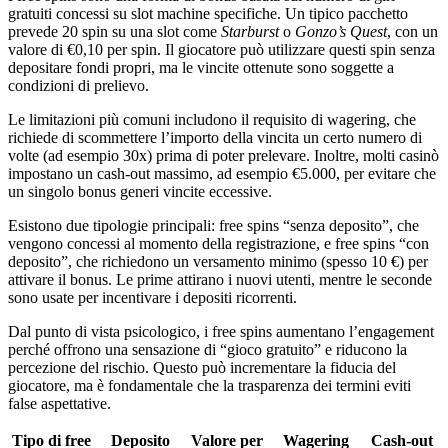
gratuiti concessi su slot machine specifiche. Un tipico pacchetto
prevede 20 spin su una slot come
Starburst
o
Gonzo’s Quest
, con un
valore di €0,10 per spin. Il giocatore può utilizzare questi spin senza
depositare fondi propri, ma le vincite ottenute sono soggette a
condizioni di prelievo.
Le limitazioni più comuni includono il requisito di wagering, che
richiede di scommettere l’importo della vincita un certo numero di
volte (ad esempio 30x) prima di poter prelevare. Inoltre, molti casinò
impostano un cash‑out massimo, ad esempio €5.000, per evitare che
un singolo bonus generi vincite eccessive.
Esistono due tipologie principali: free spins “senza deposito”, che
vengono concessi al momento della registrazione, e free spins “con
deposito”, che richiedono un versamento minimo (spesso 10 €) per
attivare il bonus. Le prime attirano i nuovi utenti, mentre le seconde
sono usate per incentivare i depositi ricorrenti.
Dal punto di vista psicologico, i free spins aumentano l’engagement
perché offrono una sensazione di “gioco gratuito” e riducono la
percezione del rischio. Questo può incrementare la fiducia del
giocatore, ma è fondamentale che la trasparenza dei termini eviti
false aspettative.
Tipo di free
Deposito
Valore per
Wagering
Cash‑out