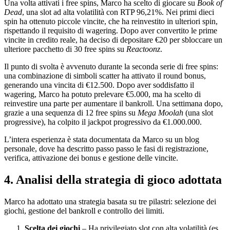
Una volta attivati i free spins, Marco ha scelto di giocare su
Book of
Dead
, una slot ad alta volatilità con RTP 96,21%. Nei primi dieci
spin ha ottenuto piccole vincite, che ha reinvestito in ulteriori spin,
rispettando il requisito di wagering. Dopo aver convertito le prime
vincite in credito reale, ha deciso di depositare €20 per sbloccare un
ulteriore pacchetto di 30 free spins su
Reactoonz
.
Il punto di svolta è avvenuto durante la seconda serie di free spins:
una combinazione di simboli scatter ha attivato il round bonus,
generando una vincita di €12.500. Dopo aver soddisfatto il
wagering, Marco ha potuto prelevare €5.000, ma ha scelto di
reinvestire una parte per aumentare il bankroll. Una settimana dopo,
grazie a una sequenza di 12 free spins su
Mega Moolah
(una slot
progressive), ha colpito il jackpot progressivo da €1.000.000.
L’intera esperienza è stata documentata da Marco su un blog
personale, dove ha descritto passo passo le fasi di registrazione,
verifica, attivazione dei bonus e gestione delle vincite.
4. Analisi della strategia di gioco adottata
Marco ha adottato una strategia basata su tre pilastri: selezione dei
giochi, gestione del bankroll e controllo dei limiti.
Scelta dei giochi
– Ha privilegiato slot con alta volatilità (es.