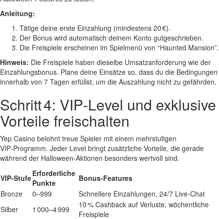
Anleitung:
Tätige deine erste Einzahlung (mindestens 20 €).
Der Bonus wird automatisch deinem Konto gutgeschrieben.
Die Freispiele erscheinen im Spielmenü von “Haunted Mansion”.
Hinweis:
Die Freispiele haben dieselbe Umsatzanforderung wie der
Einzahlungsbonus. Plane deine Einsätze so, dass du die Bedingungen
innerhalb von 7 Tagen erfüllst, um die Auszahlung nicht zu gefährden.
Schritt 4: VIP‑Level und exklusive
Vorteile freischalten
Yep Casino belohnt treue Spieler mit einem mehrstufigen
VIP‑Programm. Jeder Level bringt zusätzliche Vorteile, die gerade
während der Halloween‑Aktionen besonders wertvoll sind.
Erforderliche
VIP‑Stufe
Bonus‑Features
Punkte
Bronze
0–999
Schnellere Einzahlungen, 24/7 Live‑Chat
10 % Cashback auf Verluste, wöchentliche
Silber
1 000–4 999
Freispiele