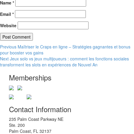
Name
*
Email
*
Website
Post
Previous
Previous
Maîtriser le Craps en ligne – Stratégies gagnantes et bonus
post:
pour booster vos gains
navigation
Next
Next
Jeux solo vs jeux multijoueurs : comment les fonctions sociales
post:
transforment les slots en expériences de Nouvel An
Memberships
Contact Information
235 Palm Coast Parkway NE
Ste. 200
Palm Coast, FL 32137