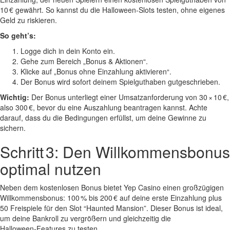
10 € gewährt. So kannst du die Halloween‑Slots testen, ohne eigenes
Geld zu riskieren.
So geht’s:
Logge dich in dein Konto ein.
Gehe zum Bereich „Bonus & Aktionen“.
Klicke auf „Bonus ohne Einzahlung aktivieren“.
Der Bonus wird sofort deinem Spielguthaben gutgeschrieben.
Wichtig:
Der Bonus unterliegt einer Umsatzanforderung von 30 × 10 €,
also 300 €, bevor du eine Auszahlung beantragen kannst. Achte
darauf, dass du die Bedingungen erfüllst, um deine Gewinne zu
sichern.
Schritt 3: Den Willkommensbonus
optimal nutzen
Neben dem kostenlosen Bonus bietet Yep Casino einen großzügigen
Willkommensbonus: 100 % bis 200 € auf deine erste Einzahlung plus
50 Freispiele für den Slot “Haunted Mansion”. Dieser Bonus ist ideal,
um deine Bankroll zu vergrößern und gleichzeitig die
Halloween‑Features zu testen.