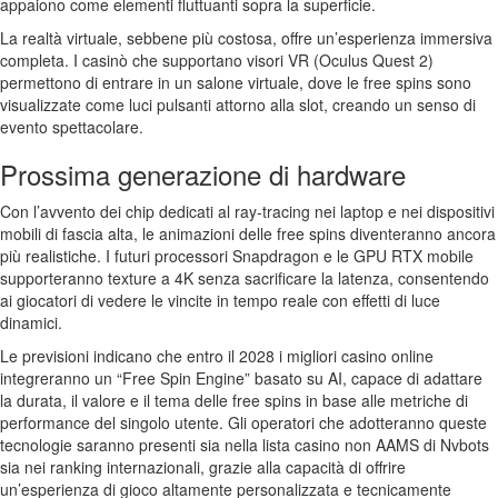
appaiono come elementi fluttuanti sopra la superficie.
La realtà virtuale, sebbene più costosa, offre un’esperienza immersiva
completa. I casinò che supportano visori VR (Oculus Quest 2)
permettono di entrare in un salone virtuale, dove le free spins sono
visualizzate come luci pulsanti attorno alla slot, creando un senso di
evento spettacolare.
Prossima generazione di hardware
Con l’avvento dei chip dedicati al ray‑tracing nei laptop e nei dispositivi
mobili di fascia alta, le animazioni delle free spins diventeranno ancora
più realistiche. I futuri processori Snapdragon e le GPU RTX mobile
supporteranno texture a 4K senza sacrificare la latenza, consentendo
ai giocatori di vedere le vincite in tempo reale con effetti di luce
dinamici.
Le previsioni indicano che entro il 2028 i migliori casino online
integreranno un “Free Spin Engine” basato su AI, capace di adattare
la durata, il valore e il tema delle free spins in base alle metriche di
performance del singolo utente. Gli operatori che adotteranno queste
tecnologie saranno presenti sia nella lista casino non AAMS di Nvbots
sia nei ranking internazionali, grazie alla capacità di offrire
un’esperienza di gioco altamente personalizzata e tecnicamente