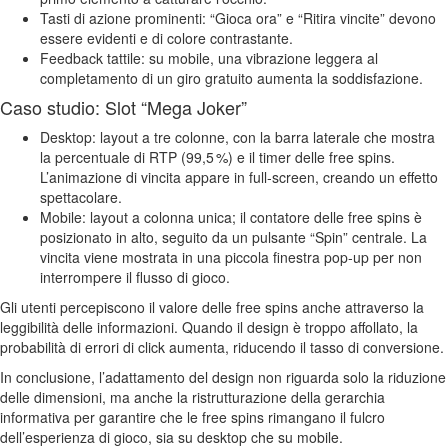
Tasti di azione prominenti: “Gioca ora” e “Ritira vincite” devono
essere evidenti e di colore contrastante.
Feedback tattile: su mobile, una vibrazione leggera al
completamento di un giro gratuito aumenta la soddisfazione.
Caso studio: Slot “Mega Joker”
Desktop: layout a tre colonne, con la barra laterale che mostra
la percentuale di RTP (99,5 %) e il timer delle free spins.
L’animazione di vincita appare in full‑screen, creando un effetto
spettacolare.
Mobile: layout a colonna unica; il contatore delle free spins è
posizionato in alto, seguito da un pulsante “Spin” centrale. La
vincita viene mostrata in una piccola finestra pop‑up per non
interrompere il flusso di gioco.
Gli utenti percepiscono il valore delle free spins anche attraverso la
leggibilità delle informazioni. Quando il design è troppo affollato, la
probabilità di errori di click aumenta, riducendo il tasso di conversione.
In conclusione, l’adattamento del design non riguarda solo la riduzione
delle dimensioni, ma anche la ristrutturazione della gerarchia
informativa per garantire che le free spins rimangano il fulcro
dell’esperienza di gioco, sia su desktop che su mobile.