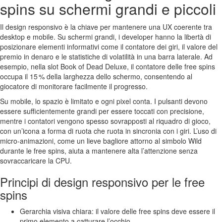
spins su schermi grandi e piccoli
Il design responsivo è la chiave per mantenere una UX coerente tra
desktop e mobile. Su schermi grandi, i developer hanno la libertà di
posizionare elementi informativi come il contatore dei giri, il valore del
premio in denaro e le statistiche di volatilità in una barra laterale. Ad
esempio, nella slot Book of Dead Deluxe, il contatore delle free spins
occupa il 15 % della larghezza dello schermo, consentendo al
giocatore di monitorare facilmente il progresso.
Su mobile, lo spazio è limitato e ogni pixel conta. I pulsanti devono
essere sufficientemente grandi per essere toccati con precisione,
mentre i contatori vengono spesso sovrapposti al riquadro di gioco,
con un’icona a forma di ruota che ruota in sincronia con i giri. L’uso di
micro‑animazioni, come un lieve bagliore attorno al simbolo Wild
durante le free spins, aiuta a mantenere alta l’attenzione senza
sovraccaricare la CPU.
Principi di design responsivo per le free
spins
Gerarchia visiva chiara: il valore delle free spins deve essere il
primo elemento a catturare l’occhio.