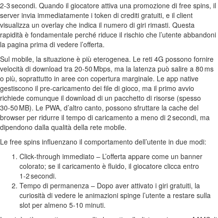
2‑3 secondi. Quando il giocatore attiva una promozione di free spins, il
server invia immediatamente i token di crediti gratuiti, e il client
visualizza un overlay che indica il numero di giri rimasti. Questa
rapidità è fondamentale perché riduce il rischio che l’utente abbandoni
la pagina prima di vedere l’offerta.
Sul mobile, la situazione è più eterogenea. Le reti 4G possono fornire
velocità di download tra 20‑50 Mbps, ma la latenza può salire a 80 ms
o più, soprattutto in aree con copertura marginale. Le app native
gestiscono il pre‑caricamento dei file di gioco, ma il primo avvio
richiede comunque il download di un pacchetto di risorse (spesso
30‑50 MB). Le PWA, d’altro canto, possono sfruttare la cache del
browser per ridurre il tempo di caricamento a meno di 2 secondi, ma
dipendono dalla qualità della rete mobile.
Le free spins influenzano il comportamento dell’utente in due modi:
Click‑through immediato – L’offerta appare come un banner
colorato; se il caricamento è fluido, il giocatore clicca entro
1‑2 secondi.
Tempo di permanenza – Dopo aver attivato i giri gratuiti, la
curiosità di vedere le animazioni spinge l’utente a restare sulla
slot per almeno 5‑10 minuti.