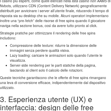
I casinò più esperti, come quelli elencati nella
lista casino non AAMS
di
Nvbots, utilizzano CDN (Content Delivery Network) geograficamente
distribuiti per avvicinare i server all’utente finale, riducendo il tempo di
risposta sia su desktop che su mobile. Alcuni operatori implementano
inoltre una “pre‑fetch” delle risorse di free spins quando il giocatore
naviga nella sezione bonus, così da avere tutto pronto al click.
Strategie pratiche per ottimizzare il rendering delle free spins
includono:
Compressione delle texture: ridurre la dimensione delle
immagini senza perdere qualità visiva.
Lazy loading: caricare le animazioni solo quando l’utente le
visualizza.
Server‑side rendering per le parti statiche della pagina,
lasciando al client solo il calcolo delle rotazioni.
Queste tecniche garantiscono che le offerte di free spins rimangano
una leva di conversione efficace, indipendentemente dal dispositivo
utilizzato.
3. Esperienza utente (UX) e
interfaccia: design delle free