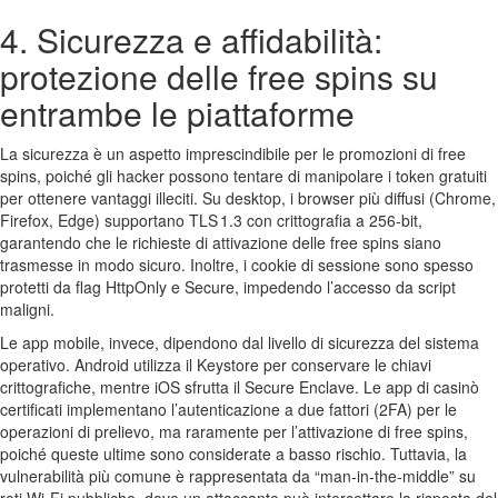
4. Sicurezza e affidabilità:
protezione delle free spins su
entrambe le piattaforme
La sicurezza è un aspetto imprescindibile per le promozioni di free
spins, poiché gli hacker possono tentare di manipolare i token gratuiti
per ottenere vantaggi illeciti. Su desktop, i browser più diffusi (Chrome,
Firefox, Edge) supportano TLS 1.3 con crittografia a 256‑bit,
garantendo che le richieste di attivazione delle free spins siano
trasmesse in modo sicuro. Inoltre, i cookie di sessione sono spesso
protetti da flag HttpOnly e Secure, impedendo l’accesso da script
maligni.
Le app mobile, invece, dipendono dal livello di sicurezza del sistema
operativo. Android utilizza il Keystore per conservare le chiavi
crittografiche, mentre iOS sfrutta il Secure Enclave. Le app di casinò
certificati implementano l’autenticazione a due fattori (2FA) per le
operazioni di prelievo, ma raramente per l’attivazione di free spins,
poiché queste ultime sono considerate a basso rischio. Tuttavia, la
vulnerabilità più comune è rappresentata da “man‑in‑the‑middle” su