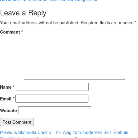
on
Leave a Reply
Your email address will not be published.
Required fields are marked
*
Comment
*
Name
*
Email
*
Website
Post
Previous
Previous
Slotmafia Casino – Ihr Weg zum modernen Slot-Erlebnis