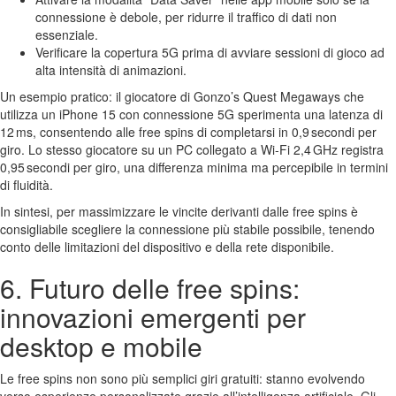
connessione è debole, per ridurre il traffico di dati non
essenziale.
Verificare la copertura 5G prima di avviare sessioni di gioco ad
alta intensità di animazioni.
Un esempio pratico: il giocatore di Gonzo’s Quest Megaways che
utilizza un iPhone 15 con connessione 5G sperimenta una latenza di
12 ms, consentendo alle free spins di completarsi in 0,9 secondi per
giro. Lo stesso giocatore su un PC collegato a Wi‑Fi 2,4 GHz registra
0,95 secondi per giro, una differenza minima ma percepibile in termini
di fluidità.
In sintesi, per massimizzare le vincite derivanti dalle free spins è
consigliabile scegliere la connessione più stabile possibile, tenendo
conto delle limitazioni del dispositivo e della rete disponibile.
6. Futuro delle free spins:
innovazioni emergenti per
desktop e mobile
Le free spins non sono più semplici giri gratuiti: stanno evolvendo