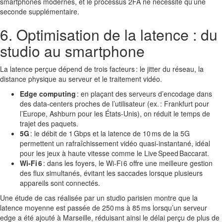
smartphones modernes, et le processus 2FA ne nécessite qu’une
seconde supplémentaire.
6. Optimisation de la latence : du
studio au smartphone
La latence perçue dépend de trois facteurs : le jitter du réseau, la
distance physique au serveur et le traitement vidéo.
Edge computing
: en plaçant des serveurs d’encodage dans
des data‑centers proches de l’utilisateur (ex. : Frankfurt pour
l’Europe, Ashburn pour les États‑Unis), on réduit le temps de
trajet des paquets.
5G
: le débit de 1 Gbps et la latence de 10 ms de la 5G
permettent un rafraîchissement vidéo quasi‑instantané, idéal
pour les jeux à haute vitesse comme le Live Speed Baccarat.
Wi‑Fi 6
: dans les foyers, le Wi‑Fi 6 offre une meilleure gestion
des flux simultanés, évitant les saccades lorsque plusieurs
appareils sont connectés.
Une étude de cas réalisée par un studio parisien montre que la
latence moyenne est passée de 250 ms à 85 ms lorsqu’un serveur
edge a été ajouté à Marseille, réduisant ainsi le délai perçu de plus de