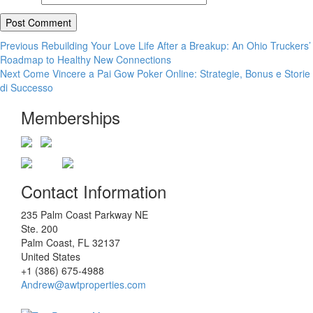
Post
Previous
Previous
Rebuilding Your Love Life After a Breakup: An Ohio Truckers’
post:
Roadmap to Healthy New Connections
navigation
Next
Next
Come Vincere a Pai Gow Poker Online: Strategie, Bonus e Storie
post:
di Successo
Memberships
Contact Information
235 Palm Coast Parkway NE
Ste. 200
Palm Coast, FL 32137
United States
+1 (386) 675-4988
Andrew@awtproperties.com