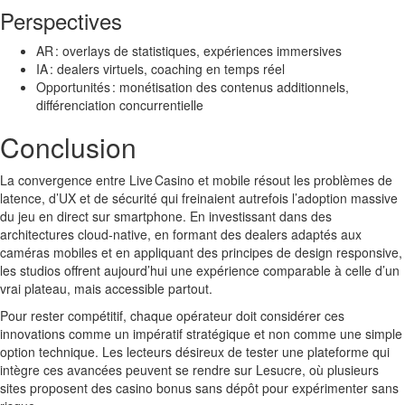
Perspectives
AR : overlays de statistiques, expériences immersives
IA : dealers virtuels, coaching en temps réel
Opportunités : monétisation des contenus additionnels,
différenciation concurrentielle
Conclusion
La convergence entre Live Casino et mobile résout les problèmes de
latence, d’UX et de sécurité qui freinaient autrefois l’adoption massive
du jeu en direct sur smartphone. En investissant dans des
architectures cloud‑native, en formant des dealers adaptés aux
caméras mobiles et en appliquant des principes de design responsive,
les studios offrent aujourd’hui une expérience comparable à celle d’un
vrai plateau, mais accessible partout.
Pour rester compétitif, chaque opérateur doit considérer ces
innovations comme un impératif stratégique et non comme une simple
option technique. Les lecteurs désireux de tester une plateforme qui
intègre ces avancées peuvent se rendre sur Lesucre, où plusieurs
sites proposent des casino bonus sans dépôt pour expérimenter sans