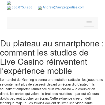
386.675.4988
Andrew@awtproperties.com
Toggle
navigation
Du plateau au smartphone :
comment les studios de
Live Casino réinventent
l’expérience mobile
Le marché du iGaming a connu une mutation radicale : les joueurs ne
se contentent plus de s’asseoir devant un écran d’ordinateur. Ils
souhaitent emporter l’ambiance d’un vrai casino – le croupier en
direct, les cartes qui volent, le bruit des roulettes – partout où leurs
doigts peuvent toucher un écran. Cette exigence crée un défi
technique majeur. Les studios doivent délivrer une vidéo haute