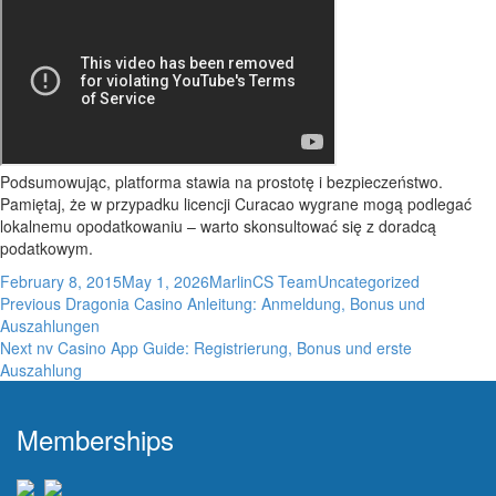
Podsumowując, platforma stawia na prostotę i bezpieczeństwo.
Pamiętaj, że w przypadku licencji Curacao wygrane mogą podlegać
lokalnemu opodatkowaniu – warto skonsultować się z doradcą
podatkowym.
Posted
Author
Categories
February 8, 2015
May 1, 2026
MarlinCS Team
Uncategorized
Post
on
Previous
Previous
Dragonia Casino Anleitung: Anmeldung, Bonus und
post:
Auszahlungen
navigation
Next
Next
nv Casino App Guide: Registrierung, Bonus und erste
post:
Auszahlung
Memberships