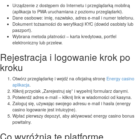
Urządzenie z dostępem do Internetu i przeglądarką mobilną
(aplikacja to PWA uruchamiana z poziomu przeglądarki).
Dane osobowe: imię, nazwisko, adres e-mail i numer telefonu.
Dokument tożsamości do weryfikacji KYC (dowód osobisty lub
paszport).
Wybrana metoda płatności – karta kredytowa, portfel
elektroniczny lub przelew.
Rejestracja i logowanie krok po
kroku
Otwórz przeglądarkę i wejdź na oficjalną stronę
Energy casino
aplikacja
.
Kliknij przycisk „Zarejestruj się” i wypełnij formularz danymi.
Potwierdź adres e-mail – kliknij link w wiadomości od kasyna.
Zaloguj się, używając swojego adresu e-mail i hasła (energy
casino logowanie jest intuicyjne).
Wpłać pierwszy depozyt, aby aktywować energy casino bonus
powitalny.
Co wyróżnia tę platformę