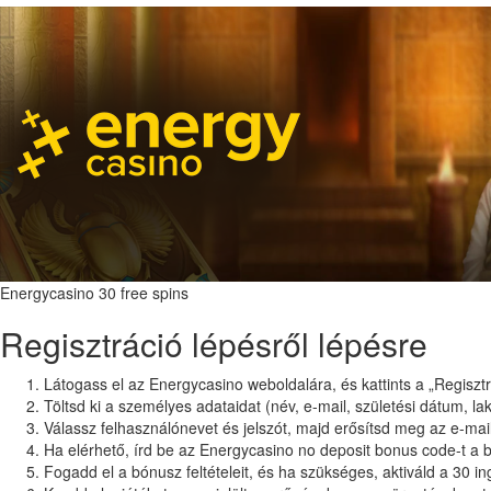
Energycasino 30 free spins
Regisztráció lépésről lépésre
Látogass el az Energycasino weboldalára, és kattints a „Regiszt
Töltsd ki a személyes adataidat (név, e-mail, születési dátum, la
Válassz felhasználónevet és jelszót, majd erősítsd meg az e-mail
Ha elérhető, írd be az Energycasino no deposit bonus code-t a 
Fogadd el a bónusz feltételeit, és ha szükséges, aktiváld a 30 i