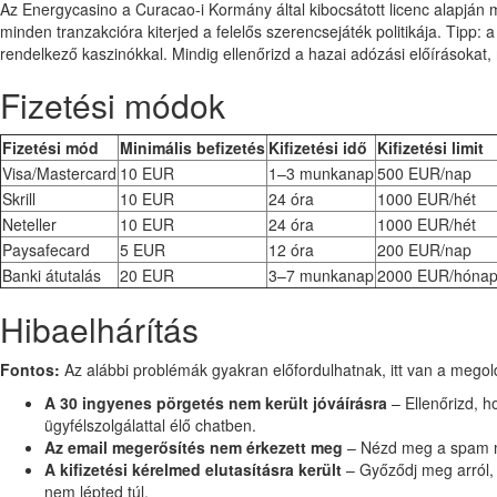
Az Energycasino a Curacao-i Kormány által kibocsátott licenc alapján m
minden tranzakcióra kiterjed a felelős szerencsejáték politikája. Tipp:
rendelkező kaszinókkal. Mindig ellenőrizd a hazai adózási előírásokat,
Fizetési módok
Fizetési mód
Minimális befizetés
Kifizetési idő
Kifizetési limit
Visa/Mastercard
10 EUR
1–3 munkanap
500 EUR/nap
Skrill
10 EUR
24 óra
1000 EUR/hét
Neteller
10 EUR
24 óra
1000 EUR/hét
Paysafecard
5 EUR
12 óra
200 EUR/nap
Banki átutalás
20 EUR
3–7 munkanap
2000 EUR/hóna
Hibaelhárítás
Fontos:
Az alábbi problémák gyakran előfordulhatnak, itt van a megol
A 30 ingyenes pörgetés nem került jóváírásra
– Ellenőrizd, h
ügyfélszolgálattal élő chatben.
Az email megerősítés nem érkezett meg
– Nézd meg a spam map
A kifizetési kérelmed elutasításra került
– Győződj meg arról, 
nem lépted túl.