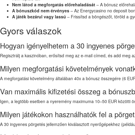
Nem látod a megforgatás előrehaladását
– A bónusz előrehala
A bónuszkód nem érvényes
– Az Energycasino no deposit bonu
A játék bezárul vagy lassú
– Frissítsd a böngészőt, töröld a gy
Gyors válaszok
Hogyan igényelhetem a 30 ingyenes pörge
Regisztrálj a kaszinóban, erősítsd meg az e-mail címed, és add meg az
Milyen megforgatási követelmények vonat
A megforgatási követelmény általában 40x a bónusz összegére (6 EUR 
Van maximális kifizetési összeg a bónuszb
Igen, a legtöbb esetben a nyeremény maximuma 10–50 EUR közötti össz
Milyen játékokon használhatók fel a pörge
A 30 ingyenes pörgetés jellemzően kiválasztott nyerőgépekhez (például