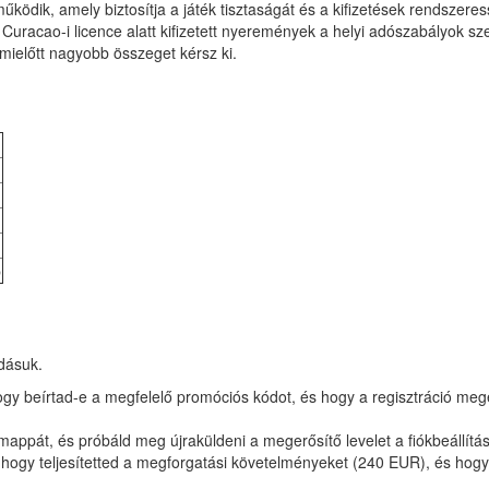
űködik, amely biztosítja a játék tisztaságát és a kifizetések rendszere
 a Curacao-i licence alatt kifizetett nyeremények a helyi adószabályok 
 mielőtt nagyobb összeget kérsz ki.
p
dásuk.
ogy beírtad-e a megfelelő promóciós kódot, és hogy a regisztráció mege
pát, és próbáld meg újraküldeni a megerősítő levelet a fiókbeállítá
hogy teljesítetted a megforgatási követelményeket (240 EUR), és hogy