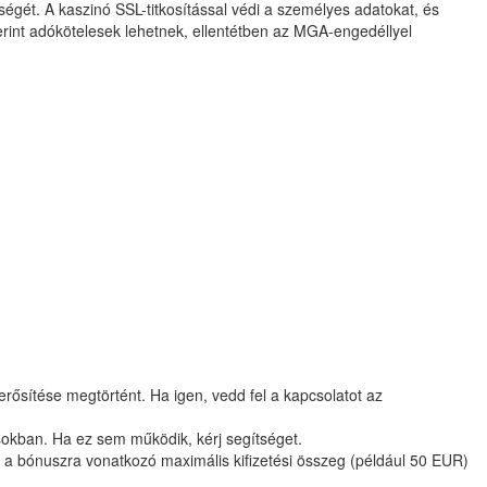
sségét. A kaszinó SSL-titkosítással védi a személyes adatokat, és
szerint adókötelesek lehetnek, ellentétben az MGA-engedéllyel
rősítése megtörtént. Ha igen, vedd fel a kapcsolatot az
sokban. Ha ez sem működik, kérj segítséget.
 a bónuszra vonatkozó maximális kifizetési összeg (például 50 EUR)