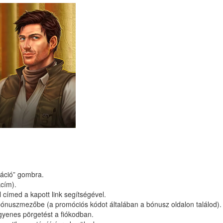
ráció” gombra.
kcím).
 címed a kapott link segítségével.
bónuszmezőbe (a promóciós kódot általában a bónusz oldalon találod).
ngyenes pörgetést a fiókodban.