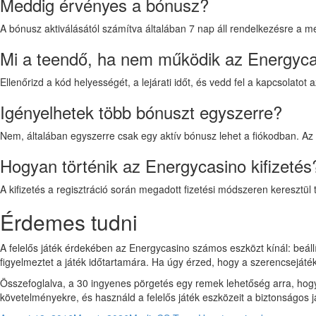
Meddig érvényes a bónusz?
A bónusz aktiválásától számítva általában 7 nap áll rendelkezésre a me
Mi a teendő, ha nem működik az Energyca
Ellenőrizd a kód helyességét, a lejárati időt, és vedd fel a kapcsolatot
Igényelhetek több bónuszt egyszerre?
Nem, általában egyszerre csak egy aktív bónusz lehet a fiókodban. Az új
Hogyan történik az Energycasino kifizetés
A kifizetés a regisztráció során megadott fizetési módszeren keresztül 
Érdemes tudni
A felelős játék érdekében az Energycasino számos eszközt kínál: beállíth
figyelmeztet a játék időtartamára. Ha úgy érzed, hogy a szerencsejáték 
Összefoglalva, a 30 ingyenes pörgetés egy remek lehetőség arra, hogy k
követelményekre, és használd a felelős játék eszközeit a biztonságos 