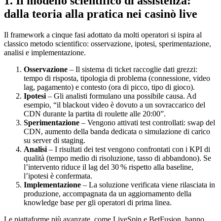
1. Il modello scientifico di assistenza:
dalla teoria alla pratica nei casinò live
Il framework a cinque fasi adottato da molti operatori si ispira al
classico metodo scientifico: osservazione, ipotesi, sperimentazione,
analisi e implementazione.
Osservazione
– Il sistema di ticket raccoglie dati grezzi:
tempo di risposta, tipologia di problema (connessione, video
lag, pagamento) e contesto (ora di picco, tipo di gioco).
Ipotesi
– Gli analisti formulano una possibile causa. Ad
esempio, “il blackout video è dovuto a un sovraccarico del
CDN durante la partita di roulette alle 20:00”.
Sperimentazione
– Vengono attivati test controllati: swap del
CDN, aumento della banda dedicata o simulazione di carico
su server di staging.
Analisi
– I risultati dei test vengono confrontati con i KPI di
qualità (tempo medio di risoluzione, tasso di abbandono). Se
l’intervento riduce il lag del 30 % rispetto alla baseline,
l’ipotesi è confermata.
Implementazione
– La soluzione verificata viene rilasciata in
produzione, accompagnata da un aggiornamento della
knowledge base per gli operatori di prima linea.
Le piattaforme più avanzate, come LiveSpin e BetFusion, hanno