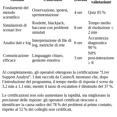
valutazione
Fondamenti del
Osservazione, ipotesi,
metodo
4 ore
Quiz 85 %
sperimentazione
scientifico
Roulette, blackjack,
Tempo medio
Simulazioni di
baccarat con problemi
8 ore
di risoluzione ≤
scenari live
simulati
2 min
Accuratezza
Interpretazione di file di
Analisi dati e log
6 ore
diagnostica
log, metriche di rete
90 %
NPS
Comunicazione
Linguaggio chiaro,
3 ore
post‑interazione
efficace
gestione emotiva
≥ 8
Al completamento, gli operatori ottengono la certificazione “Live
Support Analyst”. I dati raccolti da CasinoX mostrano che, dopo
l’introduzione del programma, il tempo medio di risposta è sceso da
3,2 min a 1,1 min, mentre il tasso di escalation è diminuito del 37 %.
Le certificazioni non solo aumentano la rapidità, ma migliorano la
precisione delle risposte: gli operatori certificati riescono a
identificare la causa radice del 78 % dei problemi al primo contatto,
rispetto al 52 % dei colleghi non certificati.