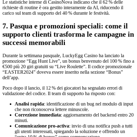
Le statistiche interne di CasinoNova indicano che il 62 % delle
richieste di routine è ora gestito interamente da AI, riducendo il
carico sul team di supporto del 40 % durante le festività.
7. Pasqua e promozioni speciali: come il
supporto clienti trasforma le campagne in
successi memorabili
Durante la settimana pasquale, LuckyEgg Casino ha lanciato la
promozione “Egg Hunt Live”, un bonus benvenuto del 100 % fino a
€500 più 20 giri gratuiti su “Live Roulette”. Il codice promozionale
“EASTER2024” doveva essere inserito nella sezione “Bonus”
dell’app.
Poco dopo il lancio, il 12 % dei giocatori ha segnalato errori di
validazione del codice. Il team di supporto ha risposto con:
Analisi rapida
: identificazione di un bug nel modulo di input
che non riconosceva lettere minuscole.
Correzione immediata
: aggiornamento del backend entro 20
minuti.
Comunicazione pro‑activa
: invio di una notifica push a tutti
gli utenti interessati, spiegando la soluzione e offrendo un
“extra 10 % di bonus” come compensazione.