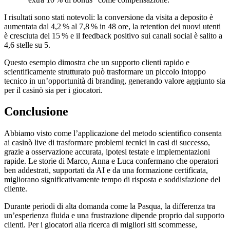
I risultati sono stati notevoli: la conversione da visita a deposito è
aumentata dal 4,2 % al 7,8 % in 48 ore, la retention dei nuovi utenti
è cresciuta del 15 % e il feedback positivo sui canali social è salito a
4,6 stelle su 5.
Questo esempio dimostra che un supporto clienti rapido e
scientificamente strutturato può trasformare un piccolo intoppo
tecnico in un’opportunità di branding, generando valore aggiunto sia
per il casinò sia per i giocatori.
Conclusione
Abbiamo visto come l’applicazione del metodo scientifico consenta
ai casinò live di trasformare problemi tecnici in casi di successo,
grazie a osservazione accurata, ipotesi testate e implementazioni
rapide. Le storie di Marco, Anna e Luca confermano che operatori
ben addestrati, supportati da AI e da una formazione certificata,
migliorano significativamente tempo di risposta e soddisfazione del
cliente.
Durante periodi di alta domanda come la Pasqua, la differenza tra
un’esperienza fluida e una frustrazione dipende proprio dal supporto
clienti. Per i giocatori alla ricerca di migliori siti scommesse,