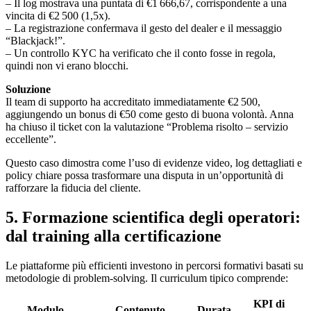
– Il log mostrava una puntata di €1 666,67, corrispondente a una
vincita di €2 500 (1,5x).
– La registrazione confermava il gesto del dealer e il messaggio
“Blackjack!”.
– Un controllo KYC ha verificato che il conto fosse in regola,
quindi non vi erano blocchi.
Soluzione
Il team di supporto ha accreditato immediatamente €2 500,
aggiungendo un bonus di €50 come gesto di buona volontà. Anna
ha chiuso il ticket con la valutazione “Problema risolto – servizio
eccellente”.
Questo caso dimostra come l’uso di evidenze video, log dettagliati e
policy chiare possa trasformare una disputa in un’opportunità di
rafforzare la fiducia del cliente.
5. Formazione scientifica degli operatori:
dal training alla certificazione
Le piattaforme più efficienti investono in percorsi formativi basati su
metodologie di problem‑solving. Il curriculum tipico comprende:
KPI di
Modulo
Contenuto
Durata