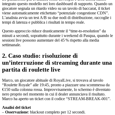
integrato questo modello nei loro dashboard di supporto. Quando un
giocatore segnala un ritardo video su un tavolo di baccarat, il ticket
viene automaticamente etichettato “potenziale congestione CDN”.
L’analista avvia un test A/B su due nodi di distribuzione, raccoglie i
tempi di latenza e pubblica i risultati in tempo reale.
Questo approccio riduce drasticamente il “time‑to‑resolution” da
minuti a secondi, soprattutto durante i weekend di Pasqua, quando le
sessioni live possono aumentare del 45 % rispetto alla media
settimanale.
2. Caso studio: risoluzione di
un’interruzione di streaming durante una
partita di roulette live
Marco, un giocatore abituale di RoyalLive, si trovava al tavolo
“Roulette Royale” alle 19:45, pronto a piazzare una scommessa da
€150 sulla colonna rossa. Improvvisamente, lo schermo è diventato
nero proprio nel momento in cui il dealer annunciava il risultato.
Marco ha aperto un ticket con il codice “STREAM‑BREAK‑001”.
Analisi del ticket
–
Osservazione
: blackout completo per 12 secondi.