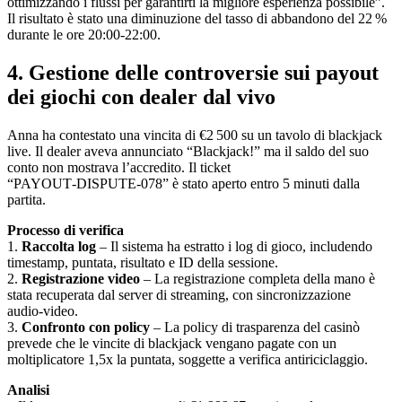
ottimizzando i flussi per garantirti la migliore esperienza possibile”.
Il risultato è stato una diminuzione del tasso di abbandono del 22 %
durante le ore 20:00‑22:00.
4. Gestione delle controversie sui payout
dei giochi con dealer dal vivo
Anna ha contestato una vincita di €2 500 su un tavolo di blackjack
live. Il dealer aveva annunciato “Blackjack!” ma il saldo del suo
conto non mostrava l’accredito. Il ticket
“PAYOUT‑DISPUTE‑078” è stato aperto entro 5 minuti dalla
partita.
Processo di verifica
1.
Raccolta log
– Il sistema ha estratto i log di gioco, includendo
timestamp, puntata, risultato e ID della sessione.
2.
Registrazione video
– La registrazione completa della mano è
stata recuperata dal server di streaming, con sincronizzazione
audio‑video.
3.
Confronto con policy
– La policy di trasparenza del casinò
prevede che le vincite di blackjack vengano pagate con un
moltiplicatore 1,5x la puntata, soggette a verifica antiriciclaggio.
Analisi