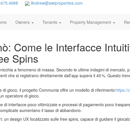
.675.4988
Andrew@awtproperties.com
ome
Owners
Tenants
Property Management
Ren
: Come le Interfacce Intuiti
ee Spins
 nicchia a fenomeno di massa. Secondo le ultime indagini di mercato, pi
enti che si registrano direttamente dall’app supera il 45 %. Questo tre
e di gioco, il progetto Communia offre un modello di riferimento
https:/
 un operatore di gioco.
 di interfacce poco ottimizzate e processi di pagamento poco trasparent
 e complicate aumentano il tasso di abbandono.
i: un design UX focalizzato sulle free spins, capace di guidare il giocato