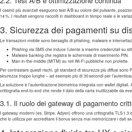
2.2. Test A/B e ottimizzazione continua
I casinò più avanzati eseguono test A/B su colore del pulsante, posizion
14 %. I risultati vengono raccolti in dashboard in tempo reale e le variazi
3. Sicurezza dei pagamenti su dis
Le transazioni mobile sono bersaglio di phishing, malware e intercettazi
Phishing via SMS che induce l’utente a inserire credenziali su siti 
Malware banking che registra le schermate di inserimento PIN.
Man‑in‑the‑middle (MITM) su reti Wi‑Fi pubbliche non protette.
Per contrastare questi rischi, gli standard di sicurezza più diffusi son
sicurezza troppo lunghe – ad esempio più di 30 secondi per l’autentica
La soluzione è l’autenticazione biometrica integrata con wallet digital
crittografia end‑to‑end che rende il dato della carta inutilizzabile da ev
3.1. Il ruolo dei gateway di pagamento critt
I gateway moderni (es. Stripe, Adyen) offrono una crittografia TLS 1.3
che lo utilizza per accreditare il bonus senza mai memorizzare i dati se