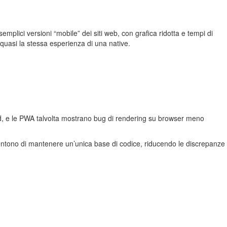
mplici versioni “mobile” dei siti web, con grafica ridotta e tempi di
quasi la stessa esperienza di una native.
id, e le PWA talvolta mostrano bug di rendering su browser meno
entono di mantenere un’unica base di codice, riducendo le discrepanze