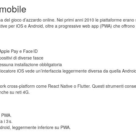
 mobile
ma del gioco d’azzardo online. Nei primi anni 2010 le piattaforme erano se
ative per iOS e Android, oltre a progressive web app (PWA) che offrono 
Apple Pay e Face ID
ositivi di diverse fasce
essuna installazione obbligatoria
 giocatore iOS vede un’interfaccia leggermente diversa da quella Andro
ork cross‑platform come React Native o Flutter. Questi strumenti cons
nche su reti 4G.
e PWA.
 i 3 s.
ndroid, leggermente inferiore su PWA.