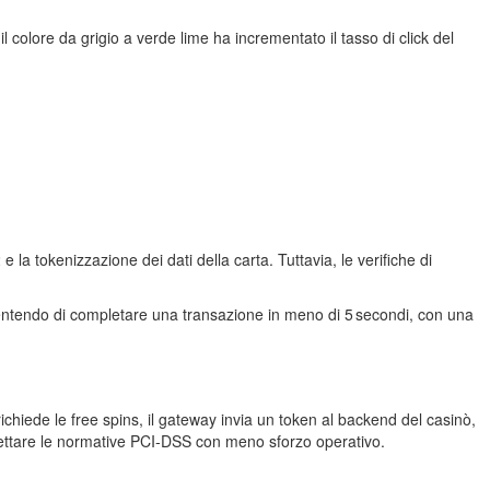
colore da grigio a verde lime ha incrementato il tasso di click del
la tokenizzazione dei dati della carta. Tuttavia, le verifiche di
onsentendo di completare una transazione in meno di 5 secondi, con una
hiede le free spins, il gateway invia un token al backend del casinò,
ispettare le normative PCI‑DSS con meno sforzo operativo.