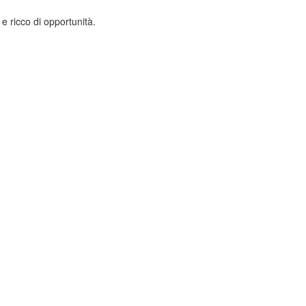
e ricco di opportunità.