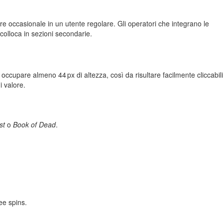
e occasionale in un utente regolare. Gli operatori che integrano le
colloca in sezioni secondarie.
occupare almeno 44 px di altezza, così da risultare facilmente cliccabili
i valore.
st
o
Book of Dead
.
ee spins.