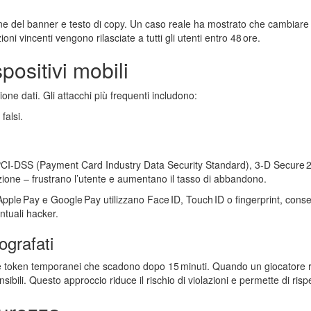
e del banner e testo di copy. Un caso reale ha mostrato che cambiare il 
oni vincenti vengono rilasciate a tutti gli utenti entro 48 ore.
positivi mobili
one dati. Gli attacchi più frequenti includono:
falsi.
o PCI‑DSS (Payment Card Industry Data Security Standard), 3‑D Secure 2 e 
zione – frustrano l’utente e aumentano il tasso di abbandono.
i. Apple Pay e Google Pay utilizzano Face ID, Touch ID o fingerprint, c
entuali hacker.
ografati
 e token temporanei che scadono dopo 15 minuti. Quando un giocatore ric
nsibili. Questo approccio riduce il rischio di violazioni e permette di r