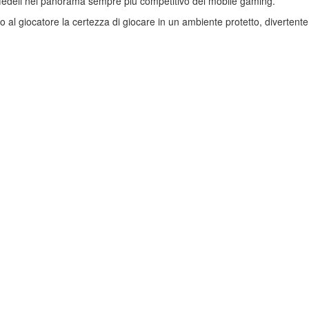
i fedeli nel panorama sempre più competitivo del mobile gaming.
 al giocatore la certezza di giocare in un ambiente protetto, divertente 