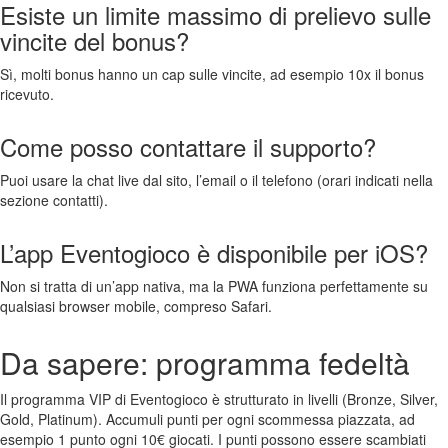
Esiste un limite massimo di prelievo sulle
vincite del bonus?
Sì, molti bonus hanno un cap sulle vincite, ad esempio 10x il bonus
ricevuto.
Come posso contattare il supporto?
Puoi usare la chat live dal sito, l’email o il telefono (orari indicati nella
sezione contatti).
L’app Eventogioco è disponibile per iOS?
Non si tratta di un’app nativa, ma la PWA funziona perfettamente su
qualsiasi browser mobile, compreso Safari.
Da sapere: programma fedeltà
Il programma VIP di Eventogioco è strutturato in livelli (Bronze, Silver,
Gold, Platinum). Accumuli punti per ogni scommessa piazzata, ad
esempio 1 punto ogni 10€ giocati. I punti possono essere scambiati