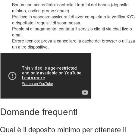
Bonus non accreditato: controlla i termini del bonus (deposito
minimo, codice promozionale).
Prelievo in sospeso: assicurati di aver completato la verifica KYC
e rispettato i requisiti di scommessa.
Problemi di pagamento: contatta il servizio clienti via chat live o
email.
Errore tecnico: prova a cancellare la cache del browser o utilizza
un altro dispositivo.
Domande frequenti
Qual è il deposito minimo per ottenere il