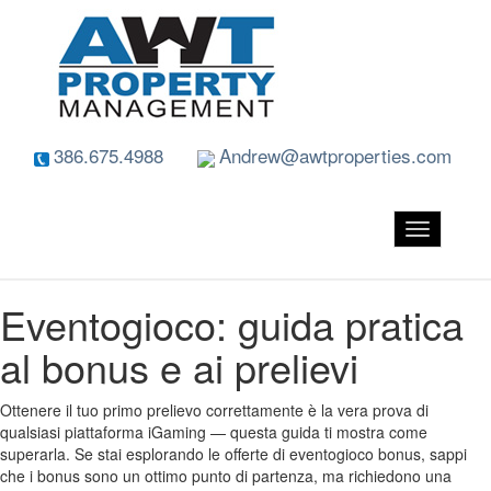
386.675.4988
Andrew@awtproperties.com
Toggle nav
Eventogioco: guida pratica
al bonus e ai prelievi
Ottenere il tuo primo prelievo correttamente è la vera prova di
qualsiasi piattaforma iGaming — questa guida ti mostra come
superarla. Se stai esplorando le offerte di eventogioco bonus, sappi
che i bonus sono un ottimo punto di partenza, ma richiedono una