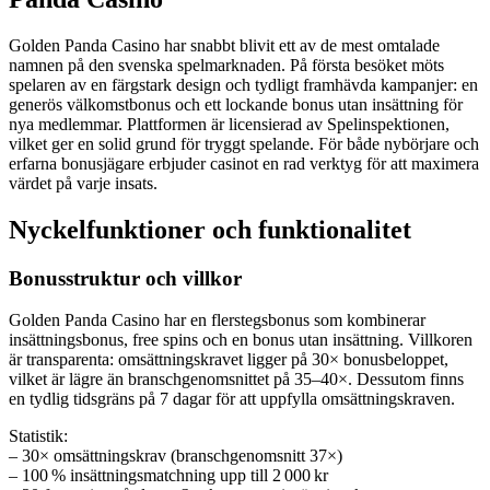
Golden Panda Casino har snabbt blivit ett av de mest omtalade
namnen på den svenska spelmarknaden. På första besöket möts
spelaren av en färgstark design och tydligt framhävda kampanjer: en
generös välkomstbonus och ett lockande bonus utan insättning för
nya medlemmar. Plattformen är licensierad av Spelinspektionen,
vilket ger en solid grund för tryggt spelande. För både nybörjare och
erfarna bonusjägare erbjuder casinot en rad verktyg för att maximera
värdet på varje insats.
Nyckelfunktioner och funktionalitet
Bonusstruktur och villkor
Golden Panda Casino har en flerstegsbonus som kombinerar
insättningsbonus, free spins och en bonus utan insättning. Villkoren
är transparenta: omsättningskravet ligger på 30× bonusbeloppet,
vilket är lägre än branschgenomsnittet på 35–40×. Dessutom finns
en tydlig tidsgräns på 7 dagar för att uppfylla omsättningskraven.
Statistik:
– 30× omsättningskrav (branschgenomsnitt 37×)
– 100 % insättningsmatchning upp till 2 000 kr