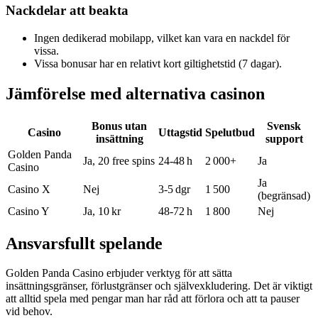
Nackdelar att beakta
Ingen dedikerad mobilapp, vilket kan vara en nackdel för
vissa.
Vissa bonusar har en relativt kort giltighetstid (7 dagar).
Jämförelse med alternativa casinon
Bonus utan
Svensk
Casino
Uttagstid
Spelutbud
insättning
support
Golden Panda
Ja, 20 free spins
24‑48 h
2 000+
Ja
Casino
Ja
Casino X
Nej
3‑5 dgr
1 500
(begränsad)
Casino Y
Ja, 10 kr
48‑72 h
1 800
Nej
Ansvarsfullt spelande
Golden Panda Casino erbjuder verktyg för att sätta
insättningsgränser, förlustgränser och självexkludering. Det är viktigt
att alltid spela med pengar man har råd att förlora och att ta pauser
vid behov.