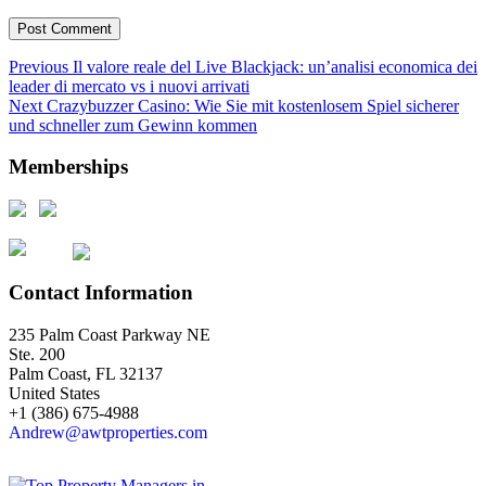
Post
Previous
Previous
Il valore reale del Live Blackjack: un’analisi economica dei
post:
leader di mercato vs i nuovi arrivati
navigation
Next
Next
Crazybuzzer Casino: Wie Sie mit kostenlosem Spiel sicherer
post:
und schneller zum Gewinn kommen
Memberships
Contact Information
235 Palm Coast Parkway NE
Ste. 200
Palm Coast, FL 32137
United States
+1 (386) 675-4988
Andrew@awtproperties.com