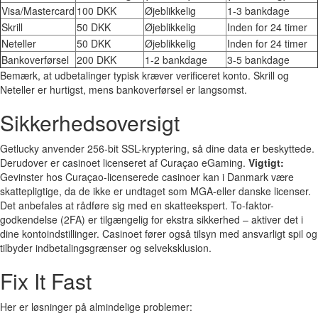
Visa/Mastercard
100 DKK
Øjeblikkelig
1-3 bankdage
Skrill
50 DKK
Øjeblikkelig
Inden for 24 timer
Neteller
50 DKK
Øjeblikkelig
Inden for 24 timer
Bankoverførsel
200 DKK
1-2 bankdage
3-5 bankdage
Bemærk, at udbetalinger typisk kræver verificeret konto. Skrill og
Neteller er hurtigst, mens bankoverførsel er langsomst.
Sikkerhedsoversigt
Getlucky anvender 256-bit SSL-kryptering, så dine data er beskyttede.
Derudover er casinoet licenseret af Curaçao eGaming.
Vigtigt:
Gevinster hos Curaçao-licenserede casinoer kan i Danmark være
skattepligtige, da de ikke er undtaget som MGA-eller danske licenser.
Det anbefales at rådføre sig med en skatteekspert. To-faktor-
godkendelse (2FA) er tilgængelig for ekstra sikkerhed – aktiver det i
dine kontoindstillinger. Casinoet fører også tilsyn med ansvarligt spil og
tilbyder indbetalingsgrænser og selveksklusion.
Fix It Fast
Her er løsninger på almindelige problemer: