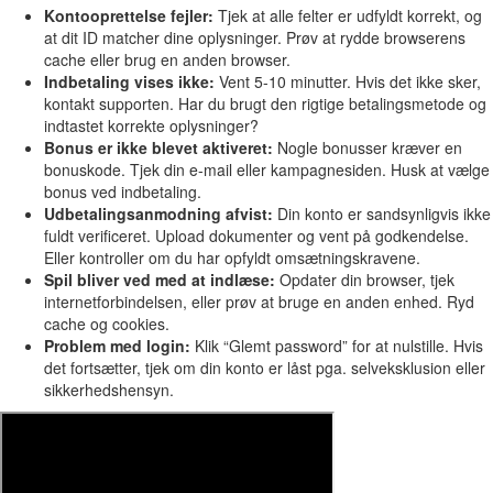
Kontooprettelse fejler:
Tjek at alle felter er udfyldt korrekt, og
at dit ID matcher dine oplysninger. Prøv at rydde browserens
cache eller brug en anden browser.
Indbetaling vises ikke:
Vent 5-10 minutter. Hvis det ikke sker,
kontakt supporten. Har du brugt den rigtige betalingsmetode og
indtastet korrekte oplysninger?
Bonus er ikke blevet aktiveret:
Nogle bonusser kræver en
bonuskode. Tjek din e-mail eller kampagnesiden. Husk at vælge
bonus ved indbetaling.
Udbetalingsanmodning afvist:
Din konto er sandsynligvis ikke
fuldt verificeret. Upload dokumenter og vent på godkendelse.
Eller kontroller om du har opfyldt omsætningskravene.
Spil bliver ved med at indlæse:
Opdater din browser, tjek
internetforbindelsen, eller prøv at bruge en anden enhed. Ryd
cache og cookies.
Problem med login:
Klik “Glemt password” for at nulstille. Hvis
det fortsætter, tjek om din konto er låst pga. selveksklusion eller
sikkerhedshensyn.