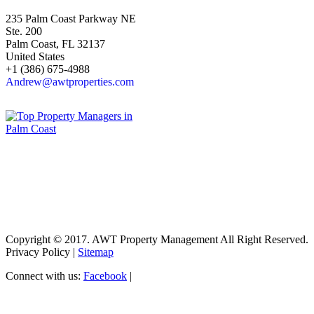
235 Palm Coast Parkway NE
Ste. 200
Palm Coast, FL 32137
United States
+1 (386) 675-4988
Andrew@awtproperties.com
Copyright © 2017. AWT Property Management All Right Reserved.
Privacy Policy |
Sitemap
Connect with us:
Facebook
|