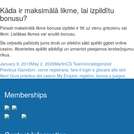
Kāda ir maksimālā likme, lai izpildītu
bonusu?
Parasti maksimālā likme bonusa izpildei ir 5€ uz vienu griezienu vai
likmi. Lielākas likmes var anulēt bonusu.
Šis ceļvedis palīdzēs jums droši un efektīvi sākt spēlēt ggbet online
casino. Atcerieties spēlēt atbildīgi un izmantot pieejamos ierobežojumu
rīkus.
Posted
Author
Categories
January 9, 2015
May 2, 2026
MarlinCS Team
Uncategorized
Post
on
Previous
Previous
Gamdom: come registrarsi, fare il login e giocare alle slot
Next
post:
Next
Guía práctica del casino My Empire: registro, bonos y juegos
navigation
post:
Memberships