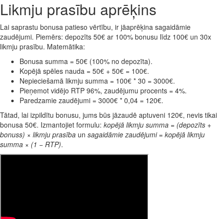
Likmju prasību aprēķins
Lai saprastu bonusa patieso vērtību, ir jāaprēķina sagaidāmie
zaudējumi. Piemērs: depozīts 50€ ar 100% bonusu līdz 100€ un 30x
likmju prasību. Matemātika:
Bonusa summa = 50€ (100% no depozīta).
Kopējā spēles nauda = 50€ + 50€ = 100€.
Nepieciešamā likmju summa = 100€ * 30 = 3000€.
Pieņemot vidējo RTP 96%, zaudējumu procents = 4%.
Paredzamie zaudējumi = 3000€ * 0,04 = 120€.
Tātad, lai izpildītu bonusu, jums būs jāzaudē aptuveni 120€, nevis tikai
bonusa 50€. Izmantojiet formulu:
kopējā likmju summa = (depozīts +
bonuss) × likmju prasība
un
sagaidāmie zaudējumi = kopējā likmju
summa × (1 − RTP)
.