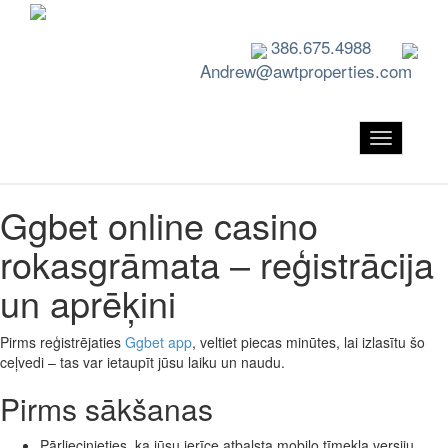
386.675.4988
Andrew@awtproperties.com
Toggle
navigation
Ggbet online casino
rokasgrāmata – reģistrācija
un aprēķini
Pirms reģistrējaties
Ggbet app
, veltiet piecas minūtes, lai izlasītu šo
ceļvedi – tas var ietaupīt jūsu laiku un naudu.
Pirms sākšanas
Pārliecinieties, ka jūsu ierīce atbalsta mobilo tīmekļa versiju