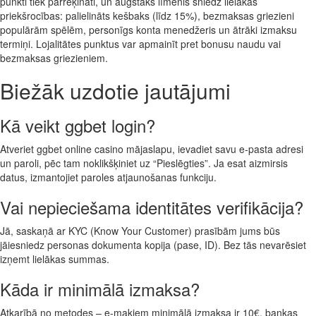
punkti tiek pārrēķināti, un augstāks līmenis sniedz lielākas
priekšrocības: palielināts kešbaks (līdz 15%), bezmaksas griezieni
populārām spēlēm, personīgs konta menedžeris un ātrāki izmaksu
termiņi. Lojalitātes punktus var apmainīt pret bonusu naudu vai
bezmaksas griezieniem.
Biežāk uzdotie jautājumi
Kā veikt ggbet login?
Atveriet ggbet online casino mājaslapu, ievadiet savu e-pasta adresi
un paroli, pēc tam noklikšķiniet uz “Pieslēgties”. Ja esat aizmirsis
datus, izmantojiet paroles atjaunošanas funkciju.
Vai nepieciešama identitātes verifikācija?
Jā, saskaņā ar KYC (Know Your Customer) prasībām jums būs
jāiesniedz personas dokumenta kopija (pase, ID). Bez tās nevarēsiet
izņemt lielākas summas.
Kāda ir minimālā izmaksa?
Atkarībā no metodes – e-makiem minimālā izmaksa ir 10€, bankas