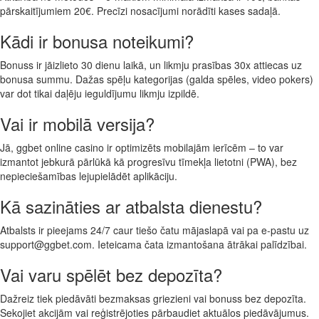
pārskaitījumiem 20€. Precīzi nosacījumi norādīti kases sadaļā.
Kādi ir bonusa noteikumi?
Bonuss ir jāizlieto 30 dienu laikā, un likmju prasības 30x attiecas uz
bonusa summu. Dažas spēļu kategorijas (galda spēles, video pokers)
var dot tikai daļēju ieguldījumu likmju izpildē.
Vai ir mobilā versija?
Jā, ggbet online casino ir optimizēts mobilajām ierīcēm – to var
izmantot jebkurā pārlūkā kā progresīvu tīmekļa lietotni (PWA), bez
nepieciešamības lejupielādēt aplikāciju.
Kā sazināties ar atbalsta dienestu?
Atbalsts ir pieejams 24/7 caur tiešo čatu mājaslapā vai pa e-pastu uz
support@ggbet.com. Ieteicama čata izmantošana ātrākai palīdzībai.
Vai varu spēlēt bez depozīta?
Dažreiz tiek piedāvāti bezmaksas griezieni vai bonuss bez depozīta.
Sekojiet akcijām vai reģistrējoties pārbaudiet aktuālos piedāvājumus.