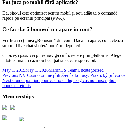
Pot juca pe mobil fără aplicație?
Da, site-ul este optimizat pentru mobil și poți adăuga o comandă
rapidă pe ecranul principal (PWA).
Ce fac dacă bonusul nu apare în cont?
Verifică secțiunea „Bonusuri” din cont. Dacă nu apare, contactează
suportul live chat și oferă numărul depunerii.
Cu acești pași, vei putea naviga cu încredere prin platformă. Alege
întotdeauna un cazinou licențiat și joacă responsabil.
Posted
Author
Categories
May 1, 2015
May 1, 2026
MarlinCS Team
Uncategorized
on
Post
Previous
Previous
NV Casino online přihlášení a bonusy: Praktický průvodce
Next
post:
Next
Guide pratique pour casino en ligne sg casino : inscription,
navigation
post:
bonus et retraits
Memberships