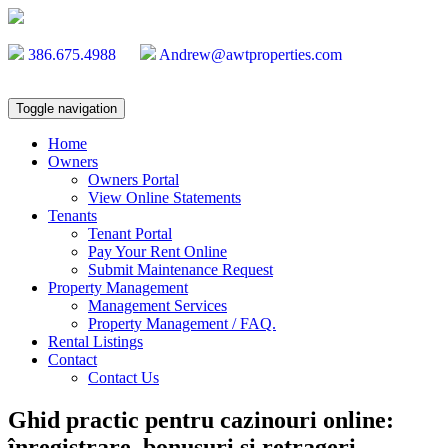
386.675.4988
Andrew@awtproperties.com
Toggle navigation
Home
Owners
Owners Portal
View Online Statements
Tenants
Tenant Portal
Pay Your Rent Online
Submit Maintenance Request
Property Management
Management Services
Property Management / FAQ.
Rental Listings
Contact
Contact Us
Ghid practic pentru cazinouri online:
înregistrare, bonusuri și retrageri