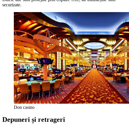
securizate.
Don casino
Depuneri și retrageri