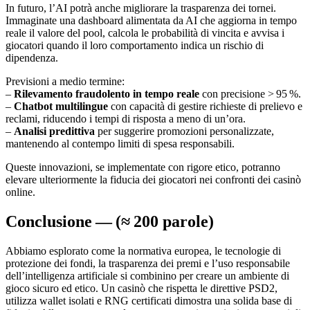
In futuro, l’AI potrà anche migliorare la trasparenza dei tornei.
Immaginate una dashboard alimentata da AI che aggiorna in tempo
reale il valore del pool, calcola le probabilità di vincita e avvisa i
giocatori quando il loro comportamento indica un rischio di
dipendenza.
Previsioni a medio termine:
–
Rilevamento fraudolento in tempo reale
con precisione > 95 %.
–
Chatbot multilingue
con capacità di gestire richieste di prelievo e
reclami, riducendo i tempi di risposta a meno di un’ora.
–
Analisi predittiva
per suggerire promozioni personalizzate,
mantenendo al contempo limiti di spesa responsabili.
Queste innovazioni, se implementate con rigore etico, potranno
elevare ulteriormente la fiducia dei giocatori nei confronti dei casinò
online.
Conclusione — (≈ 200 parole)
Abbiamo esplorato come la normativa europea, le tecnologie di
protezione dei fondi, la trasparenza dei premi e l’uso responsabile
dell’intelligenza artificiale si combinino per creare un ambiente di
gioco sicuro ed etico. Un casinò che rispetta le direttive PSD2,
utilizza wallet isolati e RNG certificati dimostra una solida base di