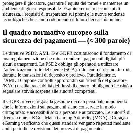
proteggere il giocatore, garantire l’equità dei tornei e mantenere un
ambiente di gioco responsabile. Esamineremo i meccanismi di
sicurezza, i requisiti di trasparenza sui premi e le nuove tendenze
tecnologiche che stanno ridefinendo il futuro dei casinò online.
Il quadro normativo europeo sulla
sicurezza dei pagamenti — (≈ 300 parole)
Le direttive PSD2, AML‑D e GDPR costituiscono il fondamento di
una regolamentazione che mira a rendere i pagamenti digitali più
sicuri e trasparenti. La PSD2 obbliga gli operatori a utilizzare
l’autenticazione forte del cliente (SCA), riducendo il rischio di frodi
durante le transazioni di deposito e prelievo. Parallelamente,
l’AML‑D impone controlli approfonditi sull’identità del giocatore
(KYC) e sulla tracciabilità dei flussi di denaro, obbligando i casinò a
segnalare attività sospette alle autorità competenti.
Il GDPR, invece, regola la gestione dei dati personali, imponendo
che le informazioni sui pagamenti siano conservate in modo
crittografato e accessibili solo a personale autorizzato. Le autorità di
licenza come UKGC, Malta Gaming Authority (MGA) e Curaçao
eGaming verificano che questi standard vengano rispettati mediante
audit periodici e revisione dei processi di pagamento.