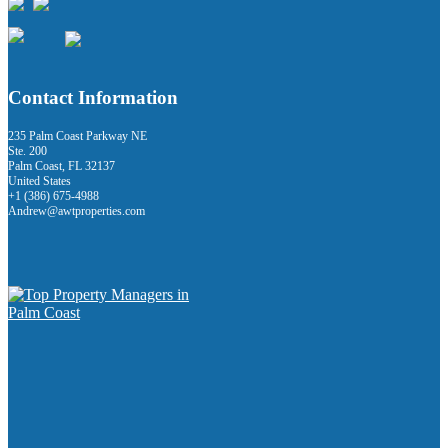
Contact Information
235 Palm Coast Parkway NE
Ste. 200
Palm Coast, FL 32137
United States
+1 (386) 675-4988
Andrew@awtproperties.com