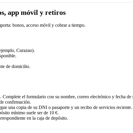
, app móvil y retiros
mporta: bonos, acceso móvil y cobrar a tiempo.
 ejemplo, Curazao).
sponible.
nte de domicilio.
. Complete el formulario con su nombre, correo electrónico y fecha de
 de confirmación.
rgue una copia de su DNI o pasaporte y un recibo de servicios reciente.
ósito mínimo suele ser de 10 €.
rrespondiente en la caja de depósito.