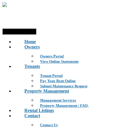
Toggle navigation
Home
Owners
Owners Portal
View Online Statements
Tenants
Tenant Portal
Pay Your Rent Online
Submit Maintenance Request
Property Management
Management Services
Property Management / FAQ.
Rental Listings
Contact
Contact Us