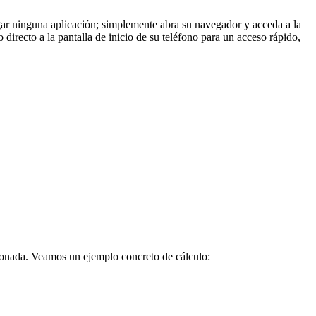
ar ninguna aplicación; simplemente abra su navegador y acceda a la
recto a la pantalla de inicio de su teléfono para un acceso rápido,
ionada. Veamos un ejemplo concreto de cálculo: