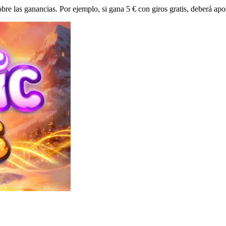
bre las ganancias. Por ejemplo, si gana 5 € con giros gratis, deberá apo