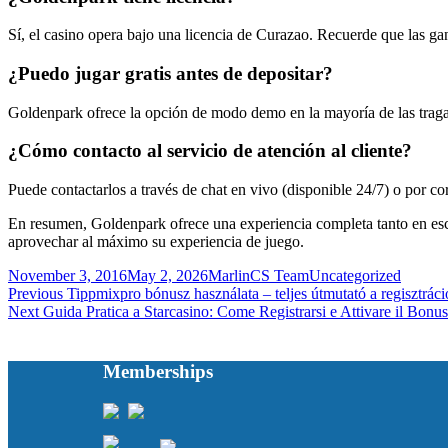
Sí, el casino opera bajo una licencia de Curazao. Recuerde que las gan
¿Puedo jugar gratis antes de depositar?
Goldenpark ofrece la opción de modo demo en la mayoría de las tragam
¿Cómo contacto al servicio de atención al cliente?
Puede contactarlos a través de chat en vivo (disponible 24/7) o por co
En resumen, Goldenpark ofrece una experiencia completa tanto en esc
aprovechar al máximo su experiencia de juego.
Posted
Author
Categories
November 3, 2016
May 2, 2026
MarlinCS Team
Uncategorized
on
Post
Previous
Previous
Tippmixpro bónusz használata – teljes útmutató a regisztráció
Next
post:
Next
Guida Pratica a Starcasino: Come Registrarsi e Attivare il Bonus
navigation
post:
Memberships