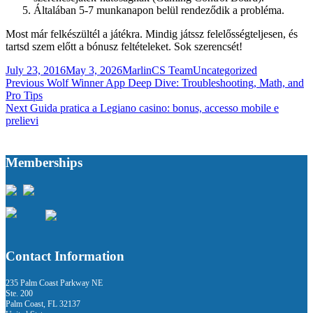
Általában 5-7 munkanapon belül rendeződik a probléma.
Most már felkészültél a játékra. Mindig játssz felelősségteljesen, és
tartsd szem előtt a bónusz feltételeket. Sok szerencsét!
Posted
Author
Categories
July 23, 2016
May 3, 2026
MarlinCS Team
Uncategorized
on
Post
Previous
Previous
Wolf Winner App Deep Dive: Troubleshooting, Math, and
post:
Pro Tips
navigation
Next
Next
Guida pratica a Legiano casino: bonus, accesso mobile e
post:
prelievi
Memberships
Contact Information
235 Palm Coast Parkway NE
Ste. 200
Palm Coast, FL 32137