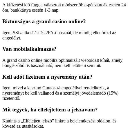
A kifizetési idő függ a választott módszertől: e-pénztárcák esetén 24
óra, bankkártya esetén 1-3 nap.
Biztonságos a grand casino online?
Igen, SSL-titkosítást és 2FA-t használ, de mindig ellenőrizd az
engedélyt.
Van mobilalkalmazás?
A grand casino online mobilra optimalizált weboldalt kínál, amely
böngészőből is használható, nem kell letölteni semmit.
Kell adót fizetnem a nyeremény után?
Igen, mivel a kaszinó Curacao-i engedéllyel rendelkezik, a
nyereményt be kell vallanod és a személyi jövedelemadó (15%)
fizetendő.
Mit tegyek, ha elfelejtettem a jelszavam?
Kattints a „Elfelejtett jelszó” linkre a bejelentkezési oldalon, és
kövesd az utasításokat.