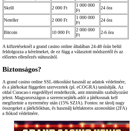
1 000 000
Skrill
2 000 Ft
24 óra
Ft
1 000 000
Neteller
2 000 Ft
24 óra
Ft
2 000 000
Bitcoin
10 000 Ft
2-6 óra
Ft
A kifizetéseknél a grand casino online általában 24-48 órán belül
feldolgozza a kérelmeket, de ez függ a választott módszertől és az
előzetes ellenőrzés státuszától.
Biztonságos?
A grand casino online SSL-titkosítást használ az adatok védelmére,
és a játékokat független szervezetek (pl. eCOGRA) tanúsítják. Az
oldal Curacao-i engedéllyel rendelkezik, ami minimális szabályozást
jelent. Magyarországon a szerencsejáték-adót a játékosnak kell
megfizetnie a nyeremény után (15% SZJA). Fontos: ne tárolj nagy
összegeket a játékfiókban, és használj kétfaktoros azonosítást (2FA)
a fiókod védelmére.