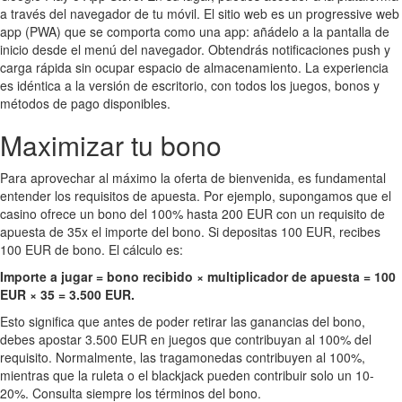
a través del navegador de tu móvil. El sitio web es un progressive web
app (PWA) que se comporta como una app: añádelo a la pantalla de
inicio desde el menú del navegador. Obtendrás notificaciones push y
carga rápida sin ocupar espacio de almacenamiento. La experiencia
es idéntica a la versión de escritorio, con todos los juegos, bonos y
métodos de pago disponibles.
Maximizar tu bono
Para aprovechar al máximo la oferta de bienvenida, es fundamental
entender los requisitos de apuesta. Por ejemplo, supongamos que el
casino ofrece un bono del 100% hasta 200 EUR con un requisito de
apuesta de 35x el importe del bono. Si depositas 100 EUR, recibes
100 EUR de bono. El cálculo es:
Importe a jugar = bono recibido × multiplicador de apuesta = 100
EUR × 35 = 3.500 EUR.
Esto significa que antes de poder retirar las ganancias del bono,
debes apostar 3.500 EUR en juegos que contribuyan al 100% del
requisito. Normalmente, las tragamonedas contribuyen al 100%,
mientras que la ruleta o el blackjack pueden contribuir solo un 10-
20%. Consulta siempre los términos del bono.