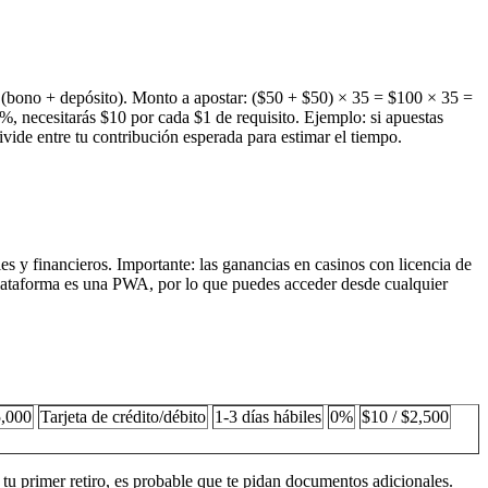
(bono + depósito). Monto a apostar: ($50 + $50) × 35 = $100 × 35 =
, necesitarás $10 por cada $1 de requisito. Ejemplo: si apuestas
vide entre tu contribución esperada para estimar el tiempo.
es y financieros. Importante: las ganancias en casinos con licencia de
 plataforma es una PWA, por lo que puedes acceder desde cualquier
5,000
Tarjeta de crédito/débito
1-3 días hábiles
0%
$10 / $2,500
 tu primer retiro, es probable que te pidan documentos adicionales.