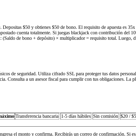
Depositas $50 y obtienes $50 de bono. El requisito de apuesta es 35x 
ostado cuenta totalmente. Si juegas blackjack con contribución del 10%
(Saldo de bono + depósito) × multiplicador = requisito total. Luego, di
sicos de seguridad. Utiliza cifrado SSL para proteger tus datos personal
ncia. Consulta a un asesor fiscal para cumplir con tus obligaciones. La
máximo
Transferencia bancaria
1-5 días hábiles
Sin comisión
$20 / $
, ingresa el monto y confirma. Recibirás un correo de confirmación. Si es