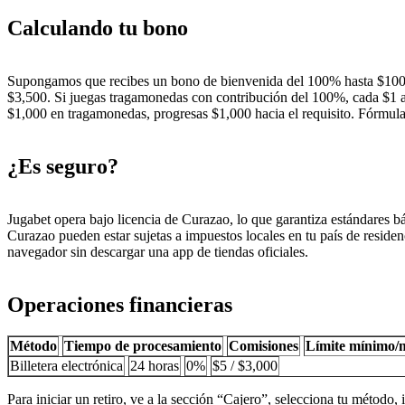
Calculando tu bono
Supongamos que recibes un bono de bienvenida del 100% hasta $100. 
$3,500. Si juegas tragamonedas con contribución del 100%, cada $1 ap
$1,000 en tragamonedas, progresas $1,000 hacia el requisito. Fórmula: 
¿Es seguro?
Jugabet opera bajo licencia de Curazao, lo que garantiza estándares bá
Curazao pueden estar sujetas a impuestos locales en tu país de reside
navegador sin descargar una app de tiendas oficiales.
Operaciones financieras
Método
Tiempo de procesamiento
Comisiones
Límite mínimo/
Billetera electrónica
24 horas
0%
$5 / $3,000
Para iniciar un retiro, ve a la sección “Cajero”, selecciona tu método