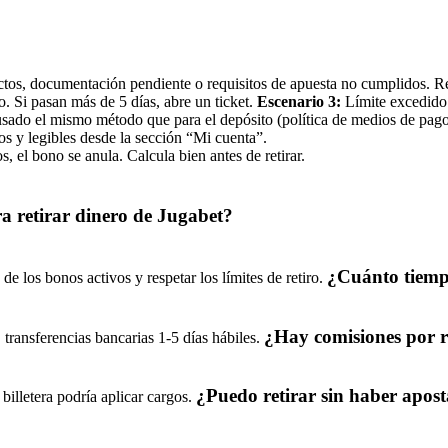
os, documentación pendiente o requisitos de apuesta no cumplidos. Rev
. Si pasan más de 5 días, abre un ticket.
Escenario 3:
Límite excedido. 
usado el mismo método que para el depósito (política de medios de pago
s y legibles desde la sección “Mi cuenta”.
s, el bono se anula. Calcula bien antes de retirar.
ra retirar dinero de Jugabet?
¿Cuánto tiemp
de los bonos activos y respetar los límites de retiro.
¿Hay comisiones por r
 transferencias bancarias 1-5 días hábiles.
¿Puedo retirar sin haber apos
illetera podría aplicar cargos.