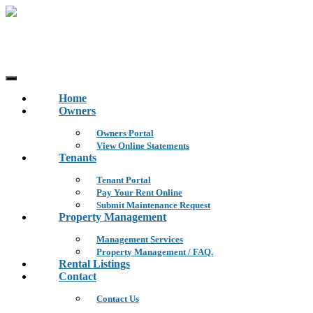
Toggle navigation
Home
Owners
Owners Portal
View Online Statements
Tenants
Tenant Portal
Pay Your Rent Online
Submit Maintenance Request
Property Management
Management Services
Property Management / FAQ.
Rental Listings
Contact
Contact Us