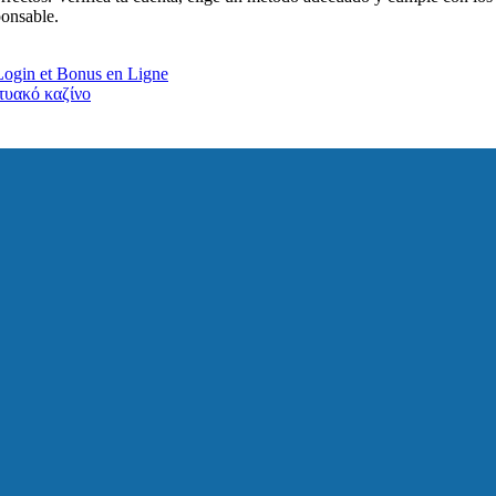
ponsable.
Login et Bonus en Ligne
τυακό καζίνο