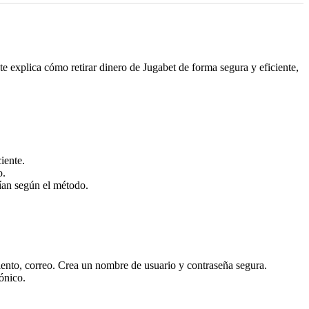
e explica cómo retirar dinero de Jugabet de forma segura y eficiente,
iente.
o.
ían según el método.
ento, correo.
Crea un nombre de usuario y contraseña segura.
ónico.