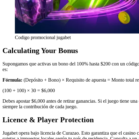
Codigo promocional jugabet
Calculating Your Bonus
Supongamos que activas un bono del 100% hasta $200 con un código pr
es:
Fórmula:
(Depósito + Bono) × Requisito de apuesta = Monto total r
(100 + 100) × 30 = $6,000
Debes apostar $6,000 antes de retirar ganancias. Si el juego tiene un
siempre la contribución de cada juego.
Licence & Player Protection
Jugabet opera bajo licencia de Curazao. Esto garantiza que el casino 
sujetas a impuestos locales según tu país de residencia. Consulta a un a