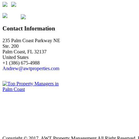
Contact Information
235 Palm Coast Parkway NE
Ste. 200
Palm Coast, FL 32137
United States
+1 (386) 675-4988
Andrew@awtproperties.com
Copyright © 2017. AWT Property Management All Right Reserved. P