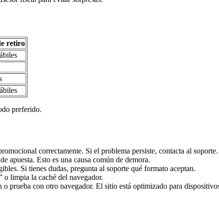
e retiro
ábiles
s
ábiles
odo preferido.
romocional correctamente. Si el problema persiste, contacta al soporte.
s de apuesta. Esto es una causa común de demora.
bles. Si tienes dudas, pregunta al soporte qué formato aceptan.
 o limpia la caché del navegador.
n o prueba con otro navegador. El sitio está optimizado para dispositi