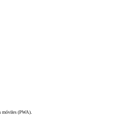
vos móviles (PWA).