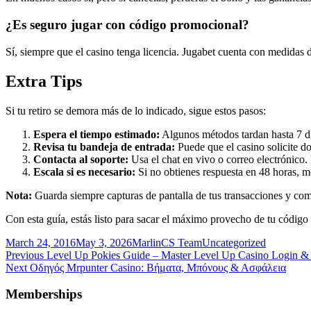
¿Es seguro jugar con código promocional?
Sí, siempre que el casino tenga licencia. Jugabet cuenta con medidas
Extra Tips
Si tu retiro se demora más de lo indicado, sigue estos pasos:
Espera el tiempo estimado:
Algunos métodos tardan hasta 7 dí
Revisa tu bandeja de entrada:
Puede que el casino solicite d
Contacta al soporte:
Usa el chat en vivo o correo electrónico. 
Escala si es necesario:
Si no obtienes respuesta en 48 horas, m
Nota:
Guarda siempre capturas de pantalla de tus transacciones y com
Con esta guía, estás listo para sacar el máximo provecho de tu códig
Posted
Author
Categories
March 24, 2016
May 3, 2026
MarlinCS Team
Uncategorized
on
Post
Previous
Previous
Level Up Pokies Guide – Master Level Up Casino Login &
Next
post:
Next
Οδηγός Mrpunter Casino: Βήματα, Μπόνους & Ασφάλεια
navigation
post:
Memberships