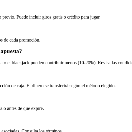
previo. Puede incluir giros gratis o crédito para jugar.
nos de cada promoción.
e apuesta?
ta o el blackjack pueden contribuir menos (10-20%). Revisa las condici
ección de caja. El dinero se transferirá según el método elegido.
alo antes de que expire.
 asociadas. Consulta los términos.