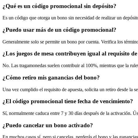
¿Qué es un código promocional sin depósito?
Es un código que otorga un bono sin necesidad de realizar un depósito 
¿Puedo usar más de un código promocional?
Generalmente solo se permite un bono por cuenta. Verifica los térmi
¿Los juegos de mesa contribuyen igual al requisito d
No. Las tragamonedas suelen contribuir al 100%, mientras que la rule
¿Cómo retiro mis ganancias del bono?
Una vez cumplido el requisito de apuesta, solicita un retiro desde la s
¿El código promocional tiene fecha de vencimiento?
Sí, normalmente caduca entre 7 y 30 días después de la activación. Ús
¿Puedo cancelar un bono activado?
En muchos casos sí, pero si cancelas, perderás el bono y las ganancias