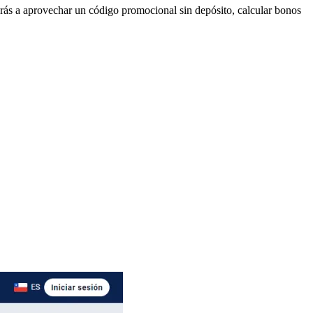
derás a aprovechar un código promocional sin depósito, calcular bonos