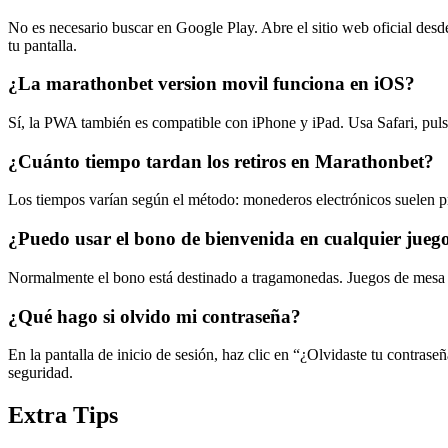
No es necesario buscar en Google Play. Abre el sitio web oficial des
tu pantalla.
¿La marathonbet version movil funciona en iOS?
Sí, la PWA también es compatible con iPhone y iPad. Usa Safari, pulsa 
¿Cuánto tiempo tardan los retiros en Marathonbet?
Los tiempos varían según el método: monederos electrónicos suelen pro
¿Puedo usar el bono de bienvenida en cualquier jueg
Normalmente el bono está destinado a tragamonedas. Juegos de mesa co
¿Qué hago si olvido mi contraseña?
En la pantalla de inicio de sesión, haz clic en “¿Olvidaste tu contras
seguridad.
Extra Tips