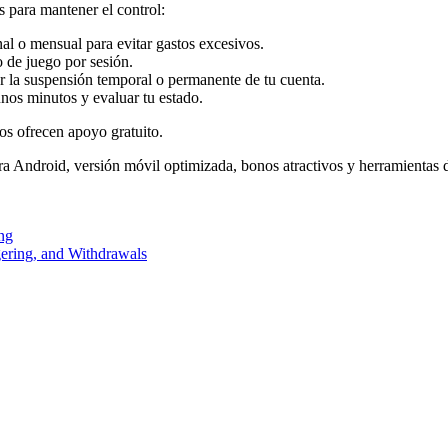
 para mantener el control:
l o mensual para evitar gastos excesivos.
de juego por sesión.
tar la suspensión temporal o permanente de tu cuenta.
nos minutos y evaluar tu estado.
s ofrecen apoyo gratuito.
 Android, versión móvil optimizada, bonos atractivos y herramientas d
ng
ering, and Withdrawals