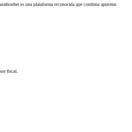
 Marathonbet es una plataforma reconocida que combina apuestas
or fiscal.