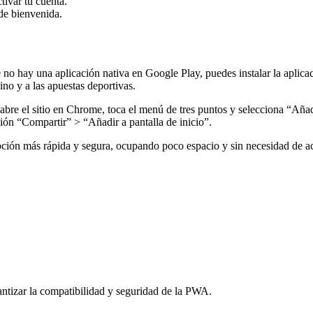
tivar tu cuenta.
 de bienvenida.
no hay una aplicación nativa en Google Play, puedes instalar la aplica
no y a las apuestas deportivas.
bre el sitio en Chrome, toca el menú de tres puntos y selecciona “Añadi
ión “Compartir” > “Añadir a pantalla de inicio”.
opción más rápida y segura, ocupando poco espacio y sin necesidad de a
antizar la compatibilidad y seguridad de la PWA.