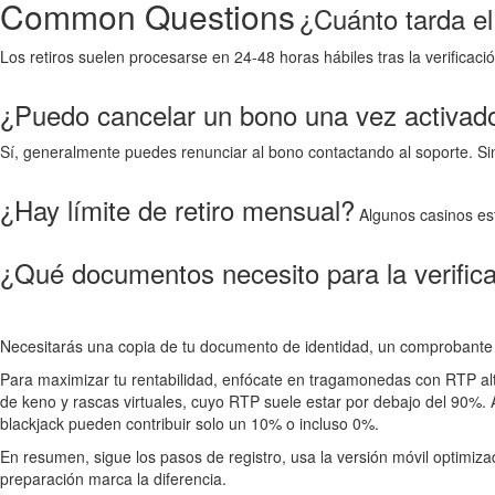
Common Questions
¿Cuánto tarda el
Los retiros suelen procesarse en 24-48 horas hábiles tras la verificac
¿Puedo cancelar un bono una vez activad
Sí, generalmente puedes renunciar al bono contactando al soporte. Sin
¿Hay límite de retiro mensual?
Algunos casinos est
¿Qué documentos necesito para la verifi
Necesitarás una copia de tu documento de identidad, un comprobante d
Para maximizar tu rentabilidad, enfócate en tragamonedas con RTP alto
de keno y rascas virtuales, cuyo RTP suele estar por debajo del 90%. 
blackjack pueden contribuir solo un 10% o incluso 0%.
En resumen, sigue los pasos de registro, usa la versión móvil optimiza
preparación marca la diferencia.