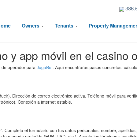
386.
Home
Owners
Tenants
Property Manageme
no y app móvil en el casino o
a de operador para
JugaBet
. Aquí encontrarás pasos concretos, cálcul
ucir).
Dirección de correo electrónico activa.
Teléfono móvil para verif
trónico).
Conexión a internet estable.
”.
Completa el formulario con tus datos personales: nombre, apellidos,
a tu moneda preferida (EUR, USD, etc.).
Acepta los términos y condic