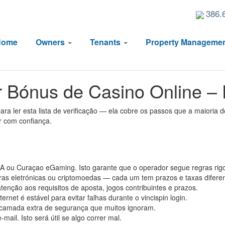
386.
Home
Owners
Tenants
Property Manageme
ar Bónus de Casino Online –
ara ler esta lista de verificação — ela cobre os passos que a maioria 
ar com confiança.
GA ou Curaçao eGaming. Isto garante que o operador segue regras rig
as eletrónicas ou criptomoedas — cada um tem prazos e taxas diferen
enção aos requisitos de aposta, jogos contribuintes e prazos.
rnet é estável para evitar falhas durante o vincispin login.
a camada extra de segurança que muitos ignoram.
mail. Isto será útil se algo correr mal.