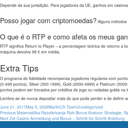
Depende da sua jurisdição. Para jogadores da UE, ganhos em casinos
Posso jogar com criptomoedas?
Alguns métodos d
O que é o RTP e como afeta os meus ga
RTP significa Return to Player – a percentagem teórica de retorno a
máquina devolve 98 € em média.
Extra Tips
O programa de fidelidade recompensa jogadores regulares com pontos 
(0-499 pontos), Silver (500-1999), Gold (2000-4999) e Platinum (5000
pontos podem ser trocados por créditos de jogo ou rodadas grátis na l
Lembre-se de nunca depositar mais do que pode perder e de definir s
Posted
Author
Categories
June 21, 2017
May 5, 2026
MarlinCS Team
Uncategorized
Post
on
Previous
Previous
Matematička Razotkrivanja Rizk Bonus Kodova: Strategije, Si
Next
post:
Next
Zet Casino Anmeldung und Bonus – Schritt-für-Schritt-Anleitung
navigation
post: