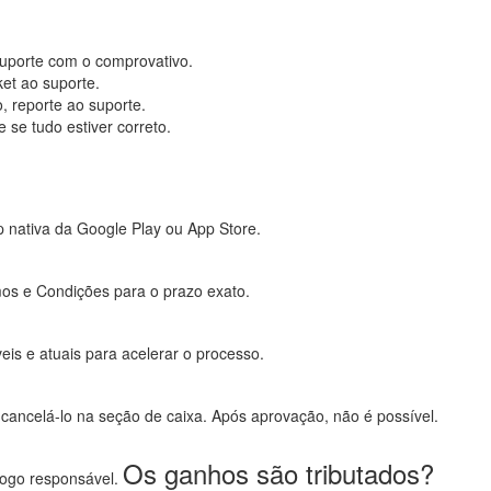
suporte com o comprovativo.
et ao suporte.
, reporte ao suporte.
se tudo estiver correto.
p nativa da Google Play ou App Store.
mos e Condições para o prazo exato.
is e atuais para acelerar o processo.
cancelá-lo na seção de caixa. Após aprovação, não é possível.
Os ganhos são tributados?
 jogo responsável.