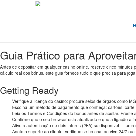
Guia Prático para Aproveit
Antes de depositar em qualquer casino online, reserve cinco minutos p
cálculo real dos bónus, este guia fornece tudo o que precisa para jog
Getting Ready
Verifique a licença do casino: procure selos de órgãos como M
Escolha um método de pagamento que conheça: cartões, carteir
Leia os Termos e Condições do bónus antes de aceitar. Preste at
Confirme que o seu browser está atualizado e que a ligação à inte
Ative a autenticação de dois fatores (2FA) se disponível — um
Anote o suporte ao cliente: verifique se há chat ao vivo 24/7 ou e-