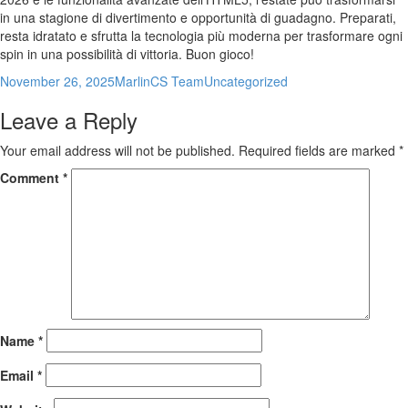
in una stagione di divertimento e opportunità di guadagno. Preparati,
resta idratato e sfrutta la tecnologia più moderna per trasformare ogni
spin in una possibilità di vittoria. Buon gioco!
Posted
Author
Categories
November 26, 2025
MarlinCS Team
Uncategorized
on
Leave a Reply
Your email address will not be published.
Required fields are marked
*
Comment
*
Name
*
Email
*