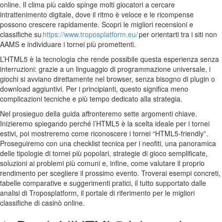
online. Il clima più caldo spinge molti giocatori a cercare
intrattenimento digitale, dove il ritmo è veloce e le ricompense
possono crescere rapidamente. Scopri le migliori recensioni e
classifiche su
https://www.troposplatform.eu/
per orientarti tra i siti non
AAMS e individuare i tornei più promettenti.
L’HTML5 è la tecnologia che rende possibile questa esperienza senza
interruzioni: grazie a un linguaggio di programmazione universale, i
giochi si avviano direttamente nel browser, senza bisogno di plugin o
download aggiuntivi. Per i principianti, questo significa meno
complicazioni tecniche e più tempo dedicato alla strategia.
Nel prosieguo della guida affronteremo sette argomenti chiave.
Inizieremo spiegando perché l’HTML5 è la scelta ideale per i tornei
estivi, poi mostreremo come riconoscere i tornei “HTML5‑friendly”.
Proseguiremo con una checklist tecnica per i neofiti, una panoramica
delle tipologie di tornei più popolari, strategie di gioco semplificate,
soluzioni ai problemi più comuni e, infine, come valutare il proprio
rendimento per scegliere il prossimo evento. Troverai esempi concreti,
tabelle comparative e suggerimenti pratici, il tutto supportato dalle
analisi di Troposplatform, il portale di riferimento per le migliori
classifiche di casinò online.