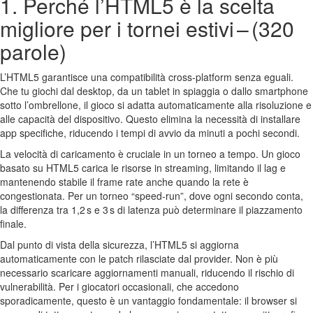
1. Perché l’HTML5 è la scelta
migliore per i tornei estivi – (320
parole)
L’HTML5 garantisce una compatibilità cross‑platform senza eguali.
Che tu giochi dal desktop, da un tablet in spiaggia o dallo smartphone
sotto l’ombrellone, il gioco si adatta automaticamente alla risoluzione e
alle capacità del dispositivo. Questo elimina la necessità di installare
app specifiche, riducendo i tempi di avvio da minuti a pochi secondi.
La velocità di caricamento è cruciale in un torneo a tempo. Un gioco
basato su HTML5 carica le risorse in streaming, limitando il lag e
mantenendo stabile il frame rate anche quando la rete è
congestionata. Per un torneo “speed‑run”, dove ogni secondo conta,
la differenza tra 1,2 s e 3 s di latenza può determinare il piazzamento
finale.
Dal punto di vista della sicurezza, l’HTML5 si aggiorna
automaticamente con le patch rilasciate dal provider. Non è più
necessario scaricare aggiornamenti manuali, riducendo il rischio di
vulnerabilità. Per i giocatori occasionali, che accedono
sporadicamente, questo è un vantaggio fondamentale: il browser si