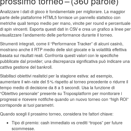
prossimo torneo – (360 parole)
Analizzare i dati di gioco è fondamentale per migliorare. La maggior
parte delle piattaforme HTML5 fornisce un pannello statistico con
metriche quali tempo medio per mano, vincite per round e percentuale
di spin vincenti. Esporta questi dati in CSV e crea un grafico a linee per
visualizzare l’andamento delle performance durante il torneo.
Strumenti integrati, come il “Performance Tracker” di alcuni casinò,
mostrano anche il RTP medio delle slot giocate e la volatilità effettiva
basata sui risultati reali. Confronta questi valori con le specifiche
pubblicate dal provider; una discrepanza significativa può indicare una
cattiva gestione del bankroll.
Stabilisci obiettivi realistici per la stagione estiva: ad esempio,
aumentare il win‑rate del 5 % rispetto al torneo precedente o ridurre il
tempo medio di decisione da 8 a 5 secondi. Usa la funzione di
“Obiettivo personale” presente su Troposplatform per monitorare i
progressi e ricevere notifiche quando un nuovo torneo con “high ROI”
corrisponde ai tuoi parametri.
Quando scegli il prossimo torneo, considera tre fattori chiave:
Tipo di premio: cash immediato vs crediti “tropos” per future
scommesse.