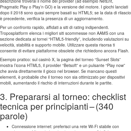
descrizione troverai il nome del provider (ad esempio NetEnt,
Pragmatic Play o Play’n GO) e la versione del motore. I giochi lanciati
dopo il 2018 sono quasi sempre basati su HTML5; se la data di rilascio
è precedente, verifica la presenza di un aggiornamento.
Per un confronto rapido, affidati a siti di rating indipendenti.
Troposplatform elenca i migliori siti scommesse non AAMS con una
sezione dedicata ai tornei “HTML5‑friendly”, includendo valutazioni su
velocità, stabilità e supporto mobile. Utilizzare questa risorsa ti
consente di evitare piattaforme obsolete che richiedono ancora Flash.
Esempio pratico: sul casinò X, la pagina del torneo “Sunset Slots”
mostra l’icona HTML5, il provider “Betsoft” e un pulsante “Play now”
che avvia direttamente il gioco nel browser. Se mancano questi
elementi, è probabile che il torneo non sia ottimizzato per dispositivi
mobili, aumentando il rischio di interruzioni durante le partite.
3. Prepararsi al torneo: checklist
tecnica per principianti – (340
parole)
Connessione internet: preferisci una rete Wi‑Fi stabile con