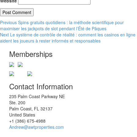
Website
Post
Previous
Previous
Spins gratuits quotidiens : la méthode scientifique pour
post:
maximiser les jackpots de slot pendant l’Été de Pâques
navigation
Next
Next
Le système de contrôle de réalité : comment les casinos en ligne
post:
aident les joueurs à rester informés et responsables
Memberships
Contact Information
235 Palm Coast Parkway NE
Ste. 200
Palm Coast, FL 32137
United States
+1 (386) 675-4988
Andrew@awtproperties.com