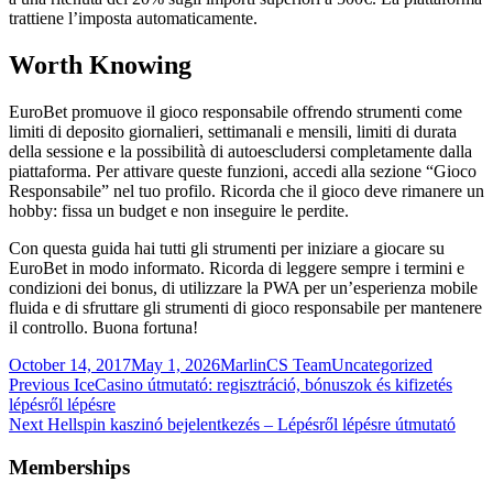
trattiene l’imposta automaticamente.
Worth Knowing
EuroBet promuove il gioco responsabile offrendo strumenti come
limiti di deposito giornalieri, settimanali e mensili, limiti di durata
della sessione e la possibilità di autoescludersi completamente dalla
piattaforma. Per attivare queste funzioni, accedi alla sezione “Gioco
Responsabile” nel tuo profilo. Ricorda che il gioco deve rimanere un
hobby: fissa un budget e non inseguire le perdite.
Con questa guida hai tutti gli strumenti per iniziare a giocare su
EuroBet in modo informato. Ricorda di leggere sempre i termini e
condizioni dei bonus, di utilizzare la PWA per un’esperienza mobile
fluida e di sfruttare gli strumenti di gioco responsabile per mantenere
il controllo. Buona fortuna!
Posted
Author
Categories
October 14, 2017
May 1, 2026
MarlinCS Team
Uncategorized
on
Post
Previous
Previous
IceCasino útmutató: regisztráció, bónuszok és kifizetés
post:
lépésről lépésre
navigation
Next
Next
Hellspin kaszinó bejelentkezés – Lépésről lépésre útmutató
post:
Memberships