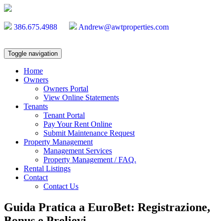
386.675.4988
Andrew@awtproperties.com
Toggle navigation
Home
Owners
Owners Portal
View Online Statements
Tenants
Tenant Portal
Pay Your Rent Online
Submit Maintenance Request
Property Management
Management Services
Property Management / FAQ.
Rental Listings
Contact
Contact Us
Guida Pratica a EuroBet: Registrazione,
Bonus e Prelievi