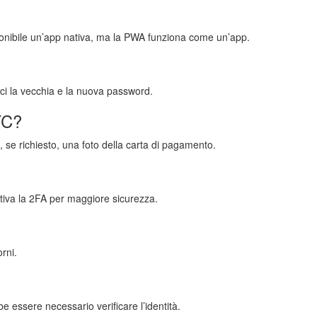
disponibile un’app nativa, ma la PWA funziona come un’app.
sci la vecchia e la nuova password.
YC?
, se richiesto, una foto della carta di pagamento.
 Attiva la 2FA per maggiore sicurezza.
rni.
bbe essere necessario verificare l’identità.