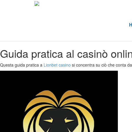
Guida pratica al casinò onl
Questa guida pratica a
Lionbet casino
si concentra su ciò che conta d