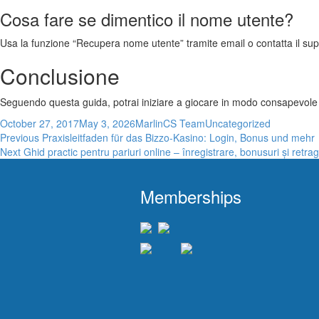
Cosa fare se dimentico il nome utente?
Usa la funzione “Recupera nome utente” tramite email o contatta il sup
Conclusione
Seguendo questa guida, potrai iniziare a giocare in modo consapevole e
Posted
Author
Categories
October 27, 2017
May 3, 2026
MarlinCS Team
Uncategorized
Post
on
Previous
Previous
Praxisleitfaden für das Bizzo-Kasino: Login, Bonus und mehr
Next
post:
Next
Ghid practic pentru pariuri online – înregistrare, bonusuri și retrag
navigation
post:
Memberships