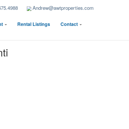
675.4988
Andrew@awtproperties.com
nt
Rental Listings
Contact
ti