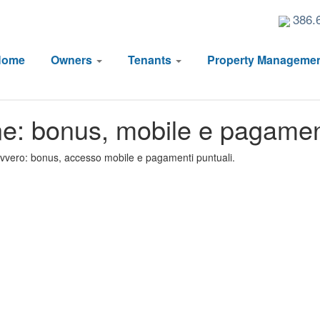
386.
Home
Owners
Tenants
Property Manageme
ine: bonus, mobile e pagamen
avvero: bonus, accesso mobile e pagamenti puntuali.