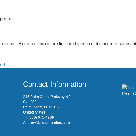
porto.
 sicuro. Ricorda di impostare limiti di deposito e di giocare responsab
eri
Contact Information
235 Palm Coast Parkway NE
Ste. 200
Palm Coast, FL 32137
United States
+1 (386) 675-4988
Andrew@awtproperties.com