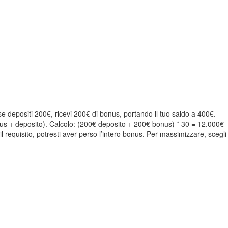
 depositi 200€, ricevi 200€ di bonus, portando il tuo saldo a 400€.
nus + deposito). Calcolo: (200€ deposito + 200€ bonus) * 30 = 12.000€
 requisito, potresti aver perso l’intero bonus. Per massimizzare, scegli