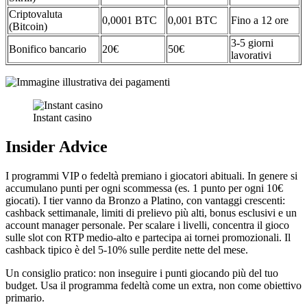
Criptovaluta
0,0001 BTC
0,001 BTC
Fino a 12 ore
(Bitcoin)
3-5 giorni
Bonifico bancario
20€
50€
lavorativi
Instant casino
Insider Advice
I programmi VIP o fedeltà premiano i giocatori abituali. In genere si
accumulano punti per ogni scommessa (es. 1 punto per ogni 10€
giocati). I tier vanno da Bronzo a Platino, con vantaggi crescenti:
cashback settimanale, limiti di prelievo più alti, bonus esclusivi e un
account manager personale. Per scalare i livelli, concentra il gioco
sulle slot con RTP medio-alto e partecipa ai tornei promozionali. Il
cashback tipico è del 5-10% sulle perdite nette del mese.
Un consiglio pratico: non inseguire i punti giocando più del tuo
budget. Usa il programma fedeltà come un extra, non come obiettivo
primario.