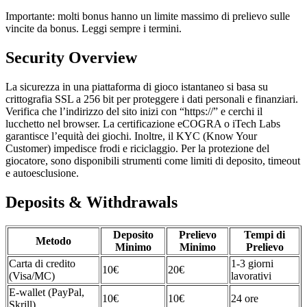
Importante: molti bonus hanno un limite massimo di prelievo sulle
vincite da bonus. Leggi sempre i termini.
Security Overview
La sicurezza in una piattaforma di gioco istantaneo si basa su
crittografia SSL a 256 bit per proteggere i dati personali e finanziari.
Verifica che l’indirizzo del sito inizi con “https://” e cerchi il
lucchetto nel browser. La certificazione eCOGRA o iTech Labs
garantisce l’equità dei giochi. Inoltre, il KYC (Know Your
Customer) impedisce frodi e riciclaggio. Per la protezione del
giocatore, sono disponibili strumenti come limiti di deposito, timeout
e autoesclusione.
Deposits & Withdrawals
Deposito
Prelievo
Tempi di
Metodo
Minimo
Minimo
Prelievo
Carta di credito
1-3 giorni
10€
20€
(Visa/MC)
lavorativi
E-wallet (PayPal,
10€
10€
24 ore
Skrill)