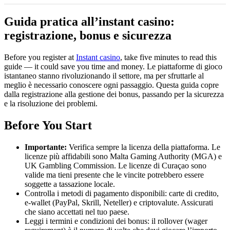
Guida pratica all’instant casino:
registrazione, bonus e sicurezza
Before you register at
Instant casino
, take five minutes to read this
guide — it could save you time and money. Le piattaforme di gioco
istantaneo stanno rivoluzionando il settore, ma per sfruttarle al
meglio è necessario conoscere ogni passaggio. Questa guida copre
dalla registrazione alla gestione dei bonus, passando per la sicurezza
e la risoluzione dei problemi.
Before You Start
Importante:
Verifica sempre la licenza della piattaforma. Le
licenze più affidabili sono Malta Gaming Authority (MGA) e
UK Gambling Commission. Le licenze di Curaçao sono
valide ma tieni presente che le vincite potrebbero essere
soggette a tassazione locale.
Controlla i metodi di pagamento disponibili: carte di credito,
e-wallet (PayPal, Skrill, Neteller) e criptovalute. Assicurati
che siano accettati nel tuo paese.
Leggi i termini e condizioni dei bonus: il rollover (wager