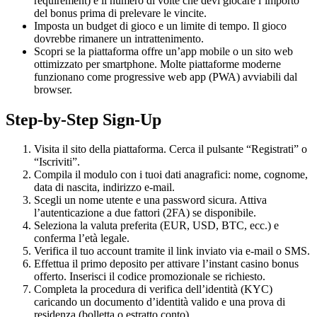
requirement) è il numero di volte che devi giocare l’importo
del bonus prima di prelevare le vincite.
Imposta un budget di gioco e un limite di tempo. Il gioco
dovrebbe rimanere un intrattenimento.
Scopri se la piattaforma offre un’app mobile o un sito web
ottimizzato per smartphone. Molte piattaforme moderne
funzionano come progressive web app (PWA) avviabili dal
browser.
Step-by-Step Sign-Up
Visita il sito della piattaforma. Cerca il pulsante “Registrati” o
“Iscriviti”.
Compila il modulo con i tuoi dati anagrafici: nome, cognome,
data di nascita, indirizzo e-mail.
Scegli un nome utente e una password sicura. Attiva
l’autenticazione a due fattori (2FA) se disponibile.
Seleziona la valuta preferita (EUR, USD, BTC, ecc.) e
conferma l’età legale.
Verifica il tuo account tramite il link inviato via e-mail o SMS.
Effettua il primo deposito per attivare l’instant casino bonus
offerto. Inserisci il codice promozionale se richiesto.
Completa la procedura di verifica dell’identità (KYC)
caricando un documento d’identità valido e una prova di
residenza (bolletta o estratto conto).