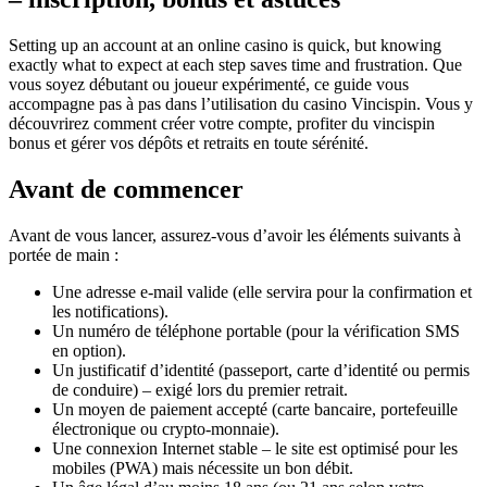
Setting up an account at an online casino is quick, but knowing
exactly what to expect at each step saves time and frustration. Que
vous soyez débutant ou joueur expérimenté, ce guide vous
accompagne pas à pas dans l’utilisation du casino Vincispin. Vous y
découvrirez comment créer votre compte, profiter du vincispin
bonus et gérer vos dépôts et retraits en toute sérénité.
Avant de commencer
Avant de vous lancer, assurez-vous d’avoir les éléments suivants à
portée de main :
Une adresse e‑mail valide (elle servira pour la confirmation et
les notifications).
Un numéro de téléphone portable (pour la vérification SMS
en option).
Un justificatif d’identité (passeport, carte d’identité ou permis
de conduire) – exigé lors du premier retrait.
Un moyen de paiement accepté (carte bancaire, portefeuille
électronique ou crypto-monnaie).
Une connexion Internet stable – le site est optimisé pour les
mobiles (PWA) mais nécessite un bon débit.