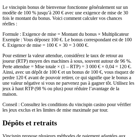
Le vincispin bonus de bienvenue fonctionne généralement sur un
modèle de 100 % jusqu’à 200 € avec une exigence de mise de 30
fois le montant du bonus. Voici comment calculer vos chances
réelles :
Formule : Exigence de mise = Montant du bonus × Multiplicateur
Exemple : Vous déposez 100 €. Le bonus correspondant est de 100
€. Exigence de mise = 100 € × 30 = 3 000 €.
Pour estimer la valeur attendue, considérez le taux de retour au
joueur (RTP) moyen des machines à sous, souvent autour de 96 %.
Perte attendue = Mise totale × (1 – RTP) = 3 000 € × 0,04 = 120 €.
Ainsi, avec un dépôt de 100 € et un bonus de 100 €, vous risquez de
perdre 120 € avant de pouvoir retirer, ce qui signifie que le bonus a
une valeur négative si vous ne parvenez pas à gagner tôt. Utilisez les
jeux à haut RTP (98 % ou plus) pour réduire l’avantage de la
maison.
Conseil : Consultez les conditions du vincispin casino pour vérifier
les jeux exclus et les limites de mise maximale par tour.
Dépôts et retraits
Vincispin propose plusieurs méthodes de paiement adaptées aux