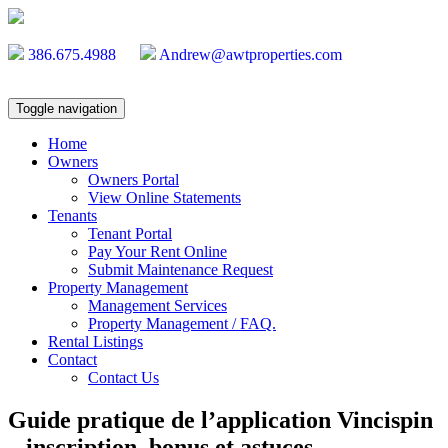
386.675.4988
Andrew@awtproperties.com
Toggle navigation
Home
Owners
Owners Portal
View Online Statements
Tenants
Tenant Portal
Pay Your Rent Online
Submit Maintenance Request
Property Management
Management Services
Property Management / FAQ.
Rental Listings
Contact
Contact Us
Guide pratique de l’application Vincispin
– inscription, bonus et astuces