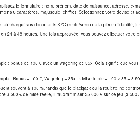
plissez le formulaire : nom, prénom, date de naissance, adresse, e-ma
moins 8 caractères, majuscule, chiffre).
Sélectionnez votre devise et a
lécharger vos documents KYC (recto/verso de la pièce d’identité, justi
ée en 24 à 48 heures. Une fois approuvée, vous pouvez effectuer votre 
e : bonus de 100 € avec un wagering de 35x. Cela signifie que vous de
mple : Bonus = 100 €, Wagering = 35x → Mise totale = 100 × 35 = 3 5
uent souvent à 100 %, tandis que le blackjack ou la roulette ne contri
e 3 500 € de mise réelle, il faudrait miser 35 000 € sur ce jeu (3 500 /