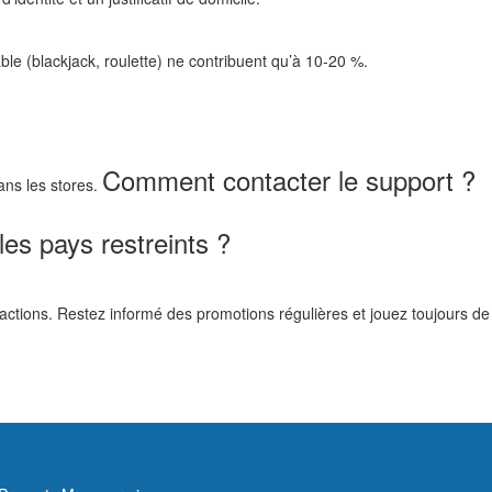
le (blackjack, roulette) ne contribuent qu’à 10-20 %.
Comment contacter le support ?
ns les stores.
les pays restreints ?
actions. Restez informé des promotions régulières et jouez toujours de