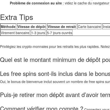
Problème de connexion au site
: videz le cache du navigateur 
Extra Tips
Méthode
Vitesse de dépôt
Vitesse de retrait
Carte bancaire
Inst
Virement bancaire
1-3 jours
5-7 jours ouvrés
Privilégiez les crypto-monnaies pour les retraits les plus rapides. Note
Quel est le montant minimum de dépôt pou
Les free spins sont-ils inclus dans le bon
Oui, le bonus de bienvenue inclut souvent un nombre de free spins su
Puis-je retirer mon dépôt avant d’avoir ter
Comment vérifier mon compte ?
Connectez-vous, a