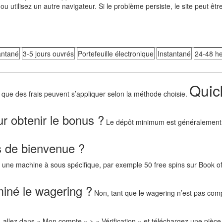
ou utilisez un autre navigateur. Si le problème persiste, le site peut ê
antané
3-5 jours ouvrés
Portefeuille électronique
Instantané
24-48 h
Quic
z que des frais peuvent s’appliquer selon la méthode choisie.
r obtenir le bonus ?
Le dépôt minimum est généralement f
us de bienvenue ?
r une machine à sous spécifique, par exemple 50 free spins sur Book o
miné le wagering ?
Non, tant que le wagering n’est pas compl
llez dans « Mon compte » > « Vérification » et téléchargez une pièce d’i