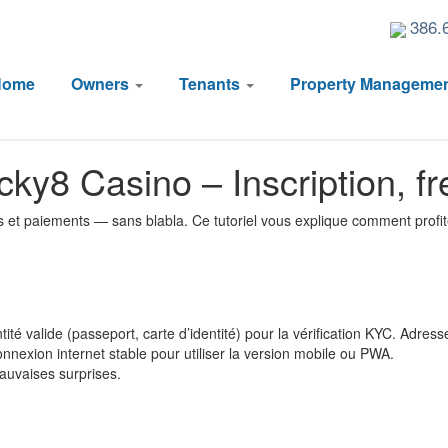
386.
Home
Owners
Tenants
Property Manageme
y8 Casino – Inscription, fre
onus et paiements — sans blabla. Ce tutoriel vous explique comment profi
tité valide (passeport, carte d’identité) pour la vérification KYC.
Adresse
nnexion internet stable pour utiliser la version mobile ou PWA.
auvaises surprises.