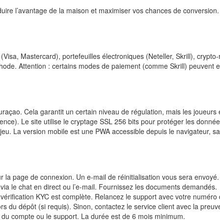
éduire l’avantage de la maison et maximiser vos chances de conversion.
(Visa, Mastercard), portefeuilles électroniques (Neteller, Skrill), cryp
éthode. Attention : certains modes de paiement (comme Skrill) peuvent 
uraçao. Cela garantit un certain niveau de régulation, mais les joueurs
ce). Le site utilise le cryptage SSL 256 bits pour protéger les données
jeu. La version mobile est une PWA accessible depuis le navigateur, san
sur la page de connexion. Un e-mail de réinitialisation vous sera envoyé.
t via le chat en direct ou l’e-mail. Fournissez les documents demandés.
a vérification KYC est complète. Relancez le support avec votre numéro
rs du dépôt (si requis). Sinon, contactez le service client avec la preu
s du compte ou le support. La durée est de 6 mois minimum.