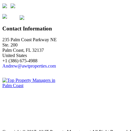
Contact Information
235 Palm Coast Parkway NE
Ste. 200
Palm Coast, FL 32137
United States
+1 (386) 675-4988
Andrew@awtproperties.com