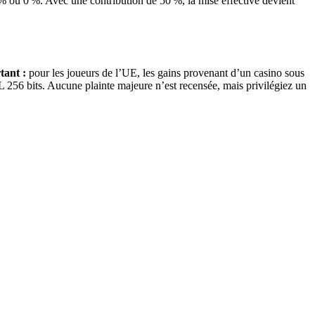
 % ou 0 %. Avec une contribution de 50 %, la mise effective devient
tant :
pour les joueurs de l’UE, les gains provenant d’un casino sous
L 256 bits. Aucune plainte majeure n’est recensée, mais privilégiez un