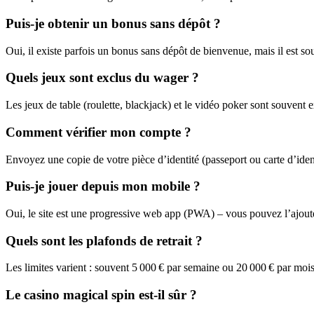
Puis-je obtenir un bonus sans dépôt ?
Oui, il existe parfois un bonus sans dépôt de bienvenue, mais il est s
Quels jeux sont exclus du wager ?
Les jeux de table (roulette, blackjack) et le vidéo poker sont souven
Comment vérifier mon compte ?
Envoyez une copie de votre pièce d’identité (passeport ou carte d’identi
Puis-je jouer depuis mon mobile ?
Oui, le site est une progressive web app (PWA) – vous pouvez l’ajoute
Quels sont les plafonds de retrait ?
Les limites varient : souvent 5 000 € par semaine ou 20 000 € par moi
Le casino magical spin est-il sûr ?