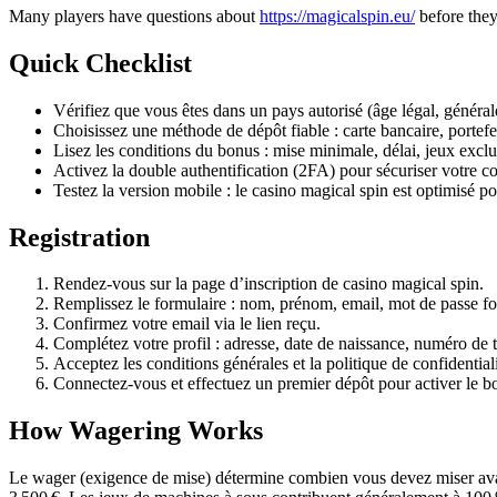
Many players have questions about
https://magicalspin.eu/
before they
Quick Checklist
Vérifiez que vous êtes dans un pays autorisé (âge légal, généra
Choisissez une méthode de dépôt fiable : carte bancaire, portefe
Lisez les conditions du bonus : mise minimale, délai, jeux exclu
Activez la double authentification (2FA) pour sécuriser votre c
Testez la version mobile : le casino magical spin est optimisé po
Registration
Rendez-vous sur la page d’inscription de casino magical spin.
Remplissez le formulaire : nom, prénom, email, mot de passe for
Confirmez votre email via le lien reçu.
Complétez votre profil : adresse, date de naissance, numéro de 
Acceptez les conditions générales et la politique de confidentiali
Connectez-vous et effectuez un premier dépôt pour activer le b
How Wagering Works
Le wager (exigence de mise) détermine combien vous devez miser avan