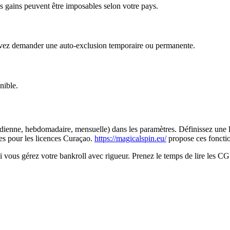
es gains peuvent être imposables selon votre pays.
ouvez demander une auto-exclusion temporaire ou permanente.
nible.
otidienne, hebdomadaire, mensuelle) dans les paramètres. Définissez une 
res pour les licences Curaçao.
https://magicalspin.eu/
propose ces fonctio
si vous gérez votre bankroll avec rigueur. Prenez le temps de lire les C