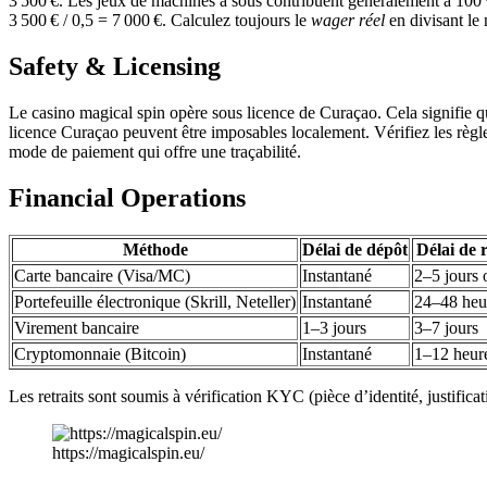
3 500 €. Les jeux de machines à sous contribuent généralement à 100 %
3 500 € / 0,5 = 7 000 €. Calculez toujours le
wager réel
en divisant le 
Safety & Licensing
Le casino magical spin opère sous licence de Curaçao. Cela signifie 
licence Curaçao peuvent être imposables localement. Vérifiez les règl
mode de paiement qui offre une traçabilité.
Financial Operations
Méthode
Délai de dépôt
Délai de r
Carte bancaire (Visa/MC)
Instantané
2–5 jours 
Portefeuille électronique (Skrill, Neteller)
Instantané
24–48 heu
Virement bancaire
1–3 jours
3–7 jours
Cryptomonnaie (Bitcoin)
Instantané
1–12 heur
Les retraits sont soumis à vérification KYC (pièce d’identité, justificat
https://magicalspin.eu/