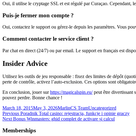
Oui, il utilise le cryptage SSL et est régulé par Curaçao. Cependant, l
Puis-je fermer mon compte ?
Oui, contactez le support ou gérez-le depuis les paramètres. Vous p
Comment contacter le service client ?
Par chat en direct (24/7) ou par email. Le support en français est dispo
Insider Advice
Utilisez les outils de jeu responsable : fixez des limites de dépôt (qu
perte de contrôle, activez l’auto‑exclusion. Ces options sont obligatoi
En conclusion, jouer sur
https://magicalspin.eu/
peut être divertissant 
pouvez perdre. Bonne chance !
Posted
Author
Categories
March 18, 2015
May 3, 2026
MarlinCS Team
Uncategorized
on
Post
Previous
Previous
Poradnik Total casino: rejestracja, funkcje i opinie graczy
Next
post:
Next
Bonus Winmasters: ghid complet de activare și calcul
navigation
post:
Memberships