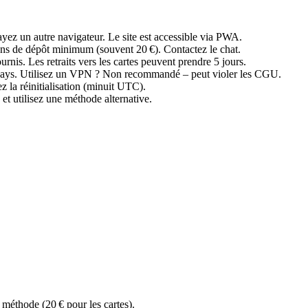
yez un autre navigateur. Le site est accessible via PWA.
ions de dépôt minimum (souvent 20 €). Contactez le chat.
nis. Les retraits vers les cartes peuvent prendre 5 jours.
 pays. Utilisez un VPN ? Non recommandé – peut violer les CGU.
z la réinitialisation (minuit UTC).
 et utilisez une méthode alternative.
méthode (20 € pour les cartes).