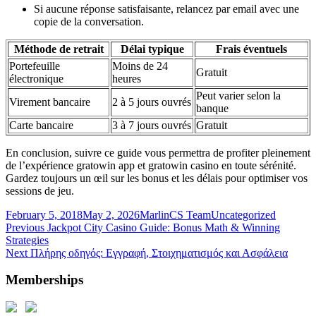
Si aucune réponse satisfaisante, relancez par email avec une
copie de la conversation.
Méthode de retrait
Délai typique
Frais éventuels
Portefeuille
Moins de 24
Gratuit
électronique
heures
Peut varier selon la
Virement bancaire
2 à 5 jours ouvrés
banque
Carte bancaire
3 à 7 jours ouvrés
Gratuit
En conclusion, suivre ce guide vous permettra de profiter pleinement
de l’expérience gratowin app et gratowin casino en toute sérénité.
Gardez toujours un œil sur les bonus et les délais pour optimiser vos
sessions de jeu.
Posted
Author
Categories
February 5, 2018
May 2, 2026
MarlinCS Team
Uncategorized
on
Post
Previous
Previous
Jackpot City Casino Guide: Bonus Math & Winning
post:
Strategies
navigation
Next
Next
Πλήρης οδηγός: Εγγραφή, Στοιχηματισμός και Ασφάλεια
post:
Memberships