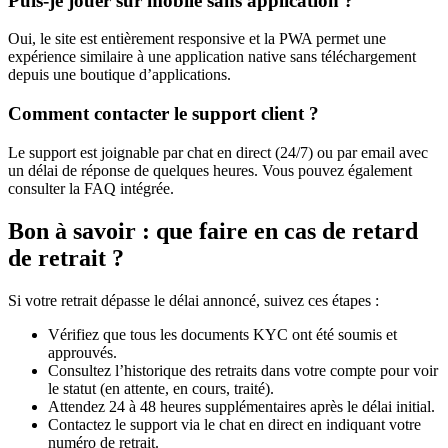
Puis-je jouer sur mobile sans application ?
Oui, le site est entièrement responsive et la PWA permet une
expérience similaire à une application native sans téléchargement
depuis une boutique d’applications.
Comment contacter le support client ?
Le support est joignable par chat en direct (24/7) ou par email avec
un délai de réponse de quelques heures. Vous pouvez également
consulter la FAQ intégrée.
Bon à savoir : que faire en cas de retard
de retrait ?
Si votre retrait dépasse le délai annoncé, suivez ces étapes :
Vérifiez que tous les documents KYC ont été soumis et
approuvés.
Consultez l’historique des retraits dans votre compte pour voir
le statut (en attente, en cours, traité).
Attendez 24 à 48 heures supplémentaires après le délai initial.
Contactez le support via le chat en direct en indiquant votre
numéro de retrait.