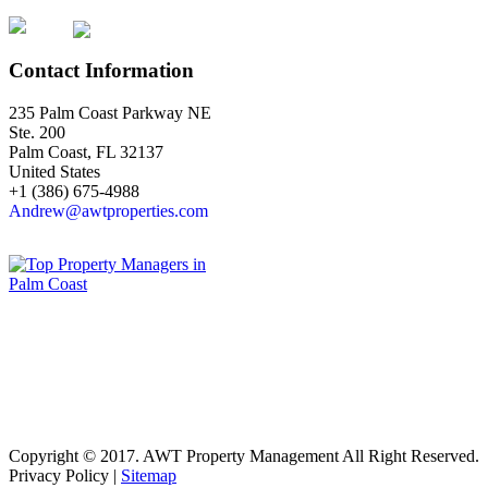
Contact Information
235 Palm Coast Parkway NE
Ste. 200
Palm Coast, FL 32137
United States
+1 (386) 675-4988
Andrew@awtproperties.com
Copyright © 2017. AWT Property Management All Right Reserved.
Privacy Policy |
Sitemap