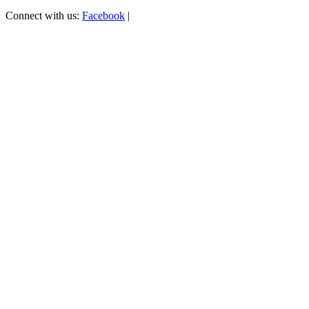
Connect with us:
Facebook
|