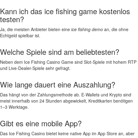
Kann ich das ice fishing game kostenlos
testen?
Ja, die meisten Anbieter bieten eine
ice fishing demo
an, die ohne
Echtgeld spielbar ist.
Welche Spiele sind am beliebtesten?
Neben dem Ice Fishing Casino Game sind Slot-Spiele mit hohem RTP
und Live-Dealer-Spiele sehr gefragt.
Wie lange dauert eine Auszahlung?
Das hängt von der Zahlungsmethode ab. E-Wallets und Krypto sind
meist innerhalb von 24 Stunden abgewickelt, Kreditkarten benötigen
1–3 Werktage.
Gibt es eine mobile App?
Das Ice Fishing Casino bietet keine native App im App Store an, aber