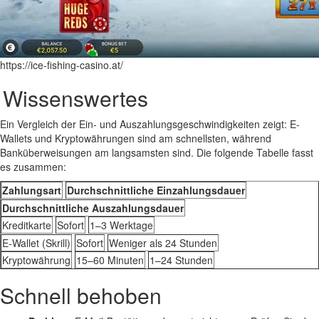
https://ice-fishing-casino.at/
Wissenswertes
Ein Vergleich der Ein- und Auszahlungsgeschwindigkeiten zeigt: E-
Wallets und Kryptowährungen sind am schnellsten, während
Banküberweisungen am langsamsten sind. Die folgende Tabelle fasst
es zusammen:
Zahlungsart
Durchschnittliche Einzahlungsdauer
Durchschnittliche Auszahlungsdauer
Kreditkarte
Sofort
1–3 Werktage
E-Wallet (Skrill)
Sofort
Weniger als 24 Stunden
Kryptowährung
15–60 Minuten
1–24 Stunden
Schnell behoben