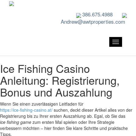
386.675.4988
Andrew@awtproperties.com
Toggle nav
Ice Fishing Casino
Anleitung: Registrierung,
Bonus und Auszahlung
Wenn Sie einen zuverlässigen Leitfaden für
https://ice-fishing-casino.at/
suchen, deckt dieser Artikel alles von der
Registrierung bis zu Ihrer ersten Auszahlung ab. Egal, ob Sie das
ice fishing game
zum ersten Mal spielen oder Ihre Strategie
verbessern möchten – hier finden Sie klare Schritte und praktische
Tipps.