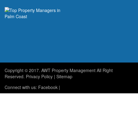
Copyright © 2017. AWT Property Management All Right
Reserved. Privacy Policy |
Sitemap
Connect with us:
Facebook
|