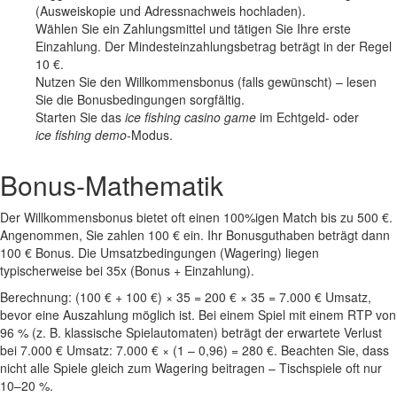
(Ausweiskopie und Adressnachweis hochladen).
Wählen Sie ein Zahlungsmittel und tätigen Sie Ihre erste
Einzahlung. Der Mindesteinzahlungsbetrag beträgt in der Regel
10 €.
Nutzen Sie den Willkommensbonus (falls gewünscht) – lesen
Sie die Bonusbedingungen sorgfältig.
Starten Sie das
ice fishing casino game
im Echtgeld- oder
ice fishing demo
-Modus.
Bonus-Mathematik
Der Willkommensbonus bietet oft einen 100%igen Match bis zu 500 €.
Angenommen, Sie zahlen 100 € ein. Ihr Bonusguthaben beträgt dann
100 € Bonus. Die Umsatzbedingungen (Wagering) liegen
typischerweise bei 35x (Bonus + Einzahlung).
Berechnung: (100 € + 100 €) × 35 = 200 € × 35 = 7.000 € Umsatz,
bevor eine Auszahlung möglich ist. Bei einem Spiel mit einem RTP von
96 % (z. B. klassische Spielautomaten) beträgt der erwartete Verlust
bei 7.000 € Umsatz: 7.000 € × (1 – 0,96) = 280 €. Beachten Sie, dass
nicht alle Spiele gleich zum Wagering beitragen – Tischspiele oft nur
10–20 %.