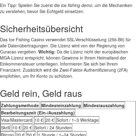
Ein Tipp: Spielen Sie zuerst die
ice fishing demo
, um die Mechaniken
zu verstehen, bevor Sie Echtgeld einsetzen.
Sicherheitsübersicht
Das Ice Fishing Casino verwendet SSL-Verschlüsselung (256-Bit) für
alle Datenübertragungen. Die Lizenz wird von der Regierung von
Curacao vergeben.
Wichtig:
Da die Lizenz nicht der europäischen
MGA-Lizenz entspricht, können Gewinne in Ihrem Heimatland der
Einkommensteuer unterliegen. Informieren Sie sich bei Ihrem
Finanzamt. Zusätzlich wird die Zwei-Faktor-Authentifizierung (2FA)
empfohlen, um Ihr Konto zu schützen.
Geld rein, Geld raus
Zahlungsmethode
Mindesteinzahlung
Mindestauszahlung
Bearbeitungszeit (Ein-/Auszahlung)
Visa/Mastercard
10 €
20 €
Sofort / 1–3 Werktage
Skrill
10 €
20 €
Sofort / 24 Stunden
Bitcoin
20 €
50 €
1 Stunde / 1–24 Stunden