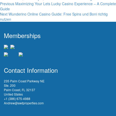
Post
on
Previous
Previous
Maximizing Your Lets Lucky Casino Experience – A Complete
post:
Guide
navigation
Next
Next
Wunderino Online Casino Guide: Free Spins und Boni richtig
post:
nutzen
Memberships
Contact Information
235 Palm Coast Parkway NE
Ste. 200
Palm Coast, FL 32137
United States
+1 (386) 675-4988
Andrew@awtproperties.com