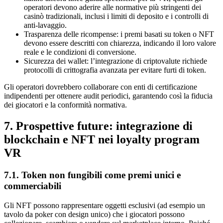
operatori devono aderire alle normative più stringenti dei
casinò tradizionali, inclusi i limiti di deposito e i controlli di
anti‑lavaggio.
Trasparenza delle ricompense: i premi basati su token o NFT
devono essere descritti con chiarezza, indicando il loro valore
reale e le condizioni di conversione.
Sicurezza dei wallet: l’integrazione di criptovalute richiede
protocolli di crittografia avanzata per evitare furti di token.
Gli operatori dovrebbero collaborare con enti di certificazione
indipendenti per ottenere audit periodici, garantendo così la fiducia
dei giocatori e la conformità normativa.
7. Prospettive future: integrazione di
blockchain e NFT nei loyalty program
VR
7.1. Token non fungibili come premi unici e
commerciabili
Gli NFT possono rappresentare oggetti esclusivi (ad esempio un
tavolo da poker con design unico) che i giocatori possono