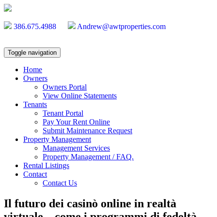
386.675.4988
Andrew@awtproperties.com
Toggle navigation
Home
Owners
Owners Portal
View Online Statements
Tenants
Tenant Portal
Pay Your Rent Online
Submit Maintenance Request
Property Management
Management Services
Property Management / FAQ.
Rental Listings
Contact
Contact Us
Il futuro dei casinò online in realtà
virtuale – come i programmi di fedeltà