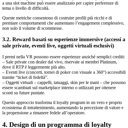
a una slot machine può essere analizzato per capire preferenze di
tema o livello di difficoltà.
Queste metriche consentono di costruire profili più ricchi e di
premiare comportamenti che aumentano l’engagement complessivo,
non solo il volume di scommesse.
3.2. Reward basati su esperienze immersive (accessi a
sale private, eventi live, oggetti virtuali esclusivi)
I premi nella VR possono essere esperienze anziché semplici crediti:
– Sale private con dealer dal vivo, riservate ai membri Platinum,
dove il RTP è leggermente più alto.
– Eventi live (concerti, tornei di poker con visuale a 360°) accessibili
tramite “ticket di fedeltà”.
– Oggetti virtuali – cappelli, tatuaggi, skin per le mani – che possono
essere scambiati sul marketplace interno o utilizzati per ottenere
sconti su future puntate.
Questo approccio trasforma il loyalty program in un vero e proprio
ecosistema di intrattenimento, aumentando la percezione di valore e
la propensione a rimanere fedele all’operatore.
4. Design di un programma di loyalty