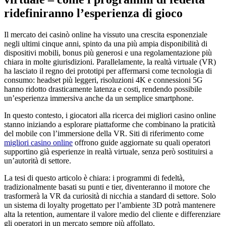
ridefiniranno l’esperienza di gioco
Il mercato dei casinò online ha vissuto una crescita esponenziale
negli ultimi cinque anni, spinto da una più ampia disponibilità di
dispositivi mobili, bonus più generosi e una regolamentazione più
chiara in molte giurisdizioni. Parallelamente, la realtà virtuale (VR)
ha lasciato il regno dei prototipi per affermarsi come tecnologia di
consumo: headset più leggeri, risoluzioni 4K e connessioni 5G
hanno ridotto drasticamente latenza e costi, rendendo possibile
un’esperienza immersiva anche da un semplice smartphone.
In questo contesto, i giocatori alla ricerca dei migliori casino online
stanno iniziando a esplorare piattaforme che combinano la praticità
del mobile con l’immersione della VR. Siti di riferimento come
migliori casino online
offrono guide aggiornate su quali operatori
supportino già esperienze in realtà virtuale, senza però sostituirsi a
un’autorità di settore.
La tesi di questo articolo è chiara: i programmi di fedeltà,
tradizionalmente basati su punti e tier, diventeranno il motore che
trasformerà la VR da curiosità di nicchia a standard di settore. Solo
un sistema di loyalty progettato per l’ambiente 3D potrà mantenere
alta la retention, aumentare il valore medio del cliente e differenziare
gli operatori in un mercato sempre più affollato.