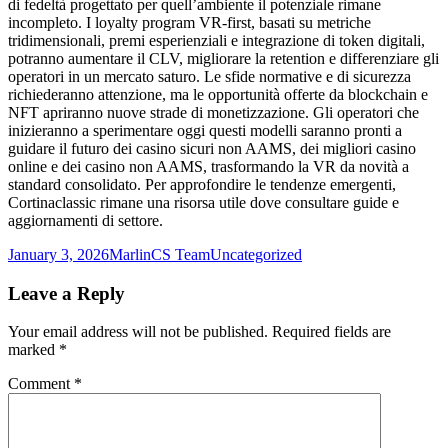
di fedeltà progettato per quell’ambiente il potenziale rimane
incompleto. I loyalty program VR‑first, basati su metriche
tridimensionali, premi esperienziali e integrazione di token digitali,
potranno aumentare il CLV, migliorare la retention e differenziare gli
operatori in un mercato saturo. Le sfide normative e di sicurezza
richiederanno attenzione, ma le opportunità offerte da blockchain e
NFT apriranno nuove strade di monetizzazione. Gli operatori che
inizieranno a sperimentare oggi questi modelli saranno pronti a
guidare il futuro dei casino sicuri non AAMS, dei migliori casino
online e dei casino non AAMS, trasformando la VR da novità a
standard consolidato. Per approfondire le tendenze emergenti,
Cortinaclassic rimane una risorsa utile dove consultare guide e
aggiornamenti di settore.
Posted
Author
Categories
January 3, 2026
MarlinCS Team
Uncategorized
on
Leave a Reply
Your email address will not be published.
Required fields are
marked
*
Comment
*