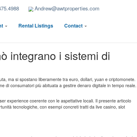
675.4988
Andrew@awtproperties.com
nt
Rental Listings
Contact
ò integrano i sistemi di
aluta, ma si spostano liberamente tra euro, dollari, yuan e criptomonete.
ne di consumatori più abituata a gestire denaro digitale in tempo reale.
ser experience coerente con le aspettative locali. Il presente articolo
unità tecnologiche, con esempi concreti tratti da live casino, slot