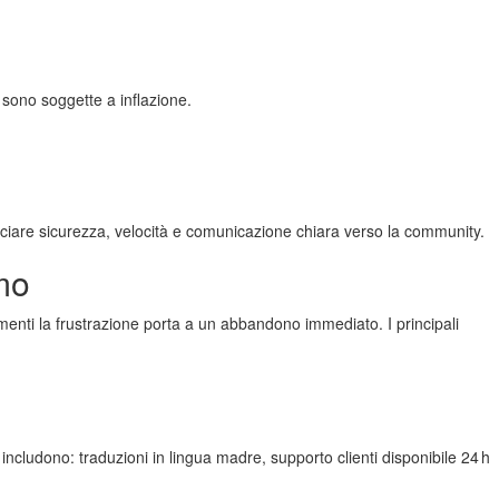
t sono soggette a inflazione.
lanciare sicurezza, velocità e comunicazione chiara verso la community.
umo
menti la frustrazione porta a un abbandono immediato. I principali
ncludono: traduzioni in lingua madre, supporto clienti disponibile 24 h