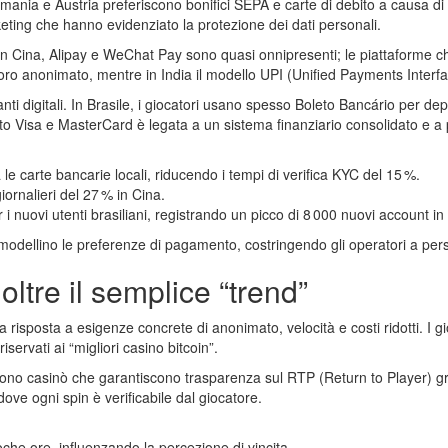
ia e Austria preferiscono bonifici SEPA e carte di debito a causa di una 
keting che hanno evidenziato la protezione dei dati personali.
. In Cina, Alipay e WeChat Pay sono quasi onnipresenti; le piattaforme
loro anonimato, mentre in India il modello UPI (Unified Payments Interfa
ti digitali. In Brasile, i giocatori usano spesso Boleto Bancário per de
dito Visa e MasterCard è legata a un sistema finanziario consolidato e 
e carte bancarie locali, riducendo i tempi di verifica KYC del 15 %.
ornalieri del 27 % in Cina.
i nuovi utenti brasiliani, registrando un picco di 8 000 nuovi account i
modellino le preferenze di pagamento, costringendo gli operatori a pers
oltre il semplice “trend”
sposta a esigenze concrete di anonimato, velocità e costi ridotti. I gi
ervati ai “migliori casino bitcoin”.
o casinò che garantiscono trasparenza sul RTP (Return to Player) grazi
ove ogni spin è verificabile dal giocatore.
 poche ore, influenzando la percezione di vincita.