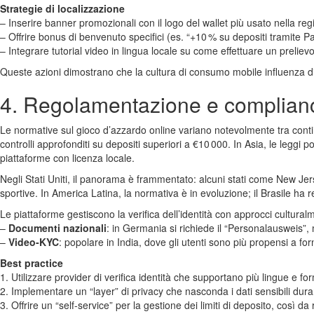
Strategie di localizzazione
– Inserire banner promozionali con il logo del wallet più usato nella reg
– Offrire bonus di benvenuto specifici (es. “+10 % su depositi tramite P
– Integrare tutorial video in lingua locale su come effettuare un prelievo
Queste azioni dimostrano che la cultura di consumo mobile influenza dir
4. Regolamentazione e compliance:
Le normative sul gioco d’azzardo online variano notevolmente tra conti
controlli approfonditi su depositi superiori a €10 000. In Asia, le leggi
piattaforme con licenza locale.
Negli Stati Uniti, il panorama è frammentato: alcuni stati come New J
sportive. In America Latina, la normativa è in evoluzione; il Brasile ha 
Le piattaforme gestiscono la verifica dell’identità con approcci culturalm
–
Documenti nazionali
: in Germania si richiede il “Personalausweis”,
–
Video‑KYC
: popolare in India, dove gli utenti sono più propensi a fo
Best practice
1. Utilizzare provider di verifica identità che supportano più lingue e f
2. Implementare un “layer” di privacy che nasconda i dati sensibili durant
3. Offrire un “self‑service” per la gestione dei limiti di deposito, così 