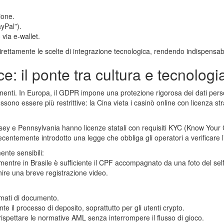
ione.
ayPal”).
 via e‑wallet.
ettamente le scelte di integrazione tecnologica, rendendo indispensabil
 il ponte tra cultura e tecnologi
nenti. In Europa, il GDPR impone una protezione rigorosa dei dati pers
 possono essere più restrittive: la Cina vieta i casinò online con licenza
ersey e Pennsylvania hanno licenze statali con requisiti KYC (Know You
recentemente introdotto una legge che obbliga gli operatori a verificare l
ente sensibili:
 mentre in Brasile è sufficiente il CPF accompagnato da una foto del self
rnire una breve registrazione video.
ormati di documento.
e il processo di deposito, soprattutto per gli utenti crypto.
da rispettare le normative AML senza interrompere il flusso di gioco.