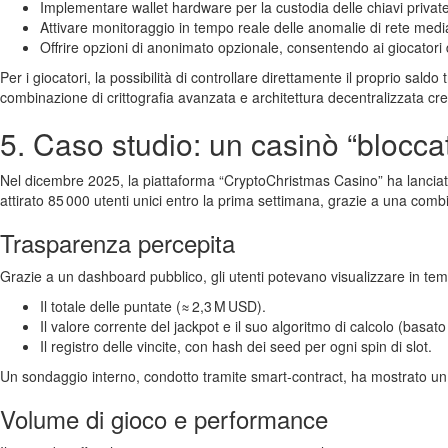
Implementare wallet hardware per la custodia delle chiavi private
Attivare monitoraggio in tempo reale delle anomalie di rete medi
Offrire opzioni di anonimato opzionale, consentendo ai giocatori di
Per i giocatori, la possibilità di controllare direttamente il proprio sal
combinazione di crittografia avanzata e architettura decentralizzata cre
5. Caso studio: un casinò “blocca
Nel dicembre 2025, la piattaforma “CryptoChristmas Casino” ha lanciato
attirato 85 000 utenti unici entro la prima settimana, grazie a una com
Trasparenza percepita
Grazie a un dashboard pubblico, gli utenti potevano visualizzare in tem
Il totale delle puntate (≈ 2,3 M USD).
Il valore corrente del jackpot e il suo algoritmo di calcolo (basat
Il registro delle vincite, con hash dei seed per ogni spin di slot.
Un sondaggio interno, condotto tramite smart‑contract, ha mostrato un in
Volume di gioco e performance