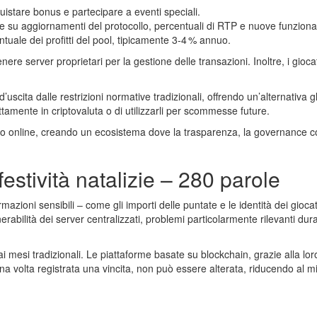
uistare bonus e partecipare a eventi speciali.
e su aggiornamenti del protocollo, percentuali di RTP e nuove funzional
tuale dei profitti del pool, tipicamente 3‑4 % annuo.
nere server proprietari per la gestione delle transazioni. Inoltre, i gi
scita dalle restrizioni normative tradizionali, offrendo un’alternativa 
ttamente in criptovaluta o di utilizzarli per scommesse future.
o online, creando un ecosistema dove la trasparenza, la governance condi
estività natalizie – 280 parole
azioni sensibili – come gli importi delle puntate e le identità dei giocato
lnerabilità dei server centralizzati, problemi particolarmente rilevanti dur
ai mesi tradizionali. Le piattaforme basate su blockchain, grazie alla loro
una volta registrata una vincita, non può essere alterata, riducendo al mi