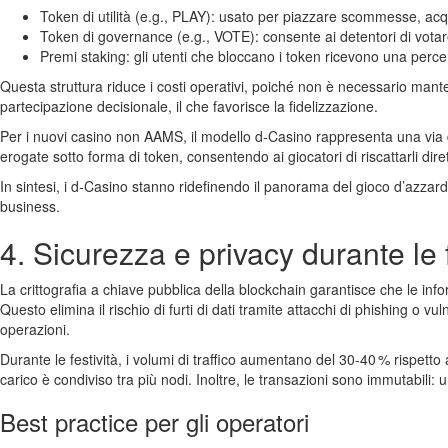
Token di utilità (e.g., PLAY): usato per piazzare scommesse, acq
Token di governance (e.g., VOTE): consente ai detentori di votar
Premi staking: gli utenti che bloccano i token ricevono una percen
Questa struttura riduce i costi operativi, poiché non è necessario mante
partecipazione decisionale, il che favorisce la fidelizzazione.
Per i nuovi casino non AAMS, il modello d‑Casino rappresenta una via d’u
erogate sotto forma di token, consentendo ai giocatori di riscattarli dire
In sintesi, i d‑Casino stanno ridefinendo il panorama del gioco d’azzard
business.
4. Sicurezza e privacy durante le f
La crittografia a chiave pubblica della blockchain garantisce che le inform
Questo elimina il rischio di furti di dati tramite attacchi di phishing o vu
operazioni.
Durante le festività, i volumi di traffico aumentano del 30‑40 % rispetto 
carico è condiviso tra più nodi. Inoltre, le transazioni sono immutabili: 
Best practice per gli operatori