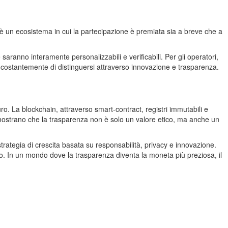
o è un ecosistema in cui la partecipazione è premiata sia a breve che a
anno interamente personalizzabili e verificabili. Per gli operatori,
costantemente di distinguersi attraverso innovazione e trasparenza.
ro. La blockchain, attraverso smart‑contract, registri immutabili e
 dimostrano che la trasparenza non è solo un valore etico, ma anche un
ategia di crescita basata su responsabilità, privacy e innovazione.
o. In un mondo dove la trasparenza diventa la moneta più preziosa, il