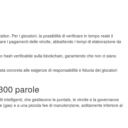
ion. Per i giocatori, la possibilità di verificare in tempo reale il
zare i pagamenti delle vincite, abbattendo i tempi di elaborazione da
ivo hash verificabile sulla blockchain, garantendo che non ci siano
sta concreta alle esigenze di responsabilità e fiducia dei giocatori
 300 parole
ti intelligenti, che gestiscono le puntate, le vincite e la governance
ete (gas) e a una piccola fee di manutenzione, solitamente inferiore al