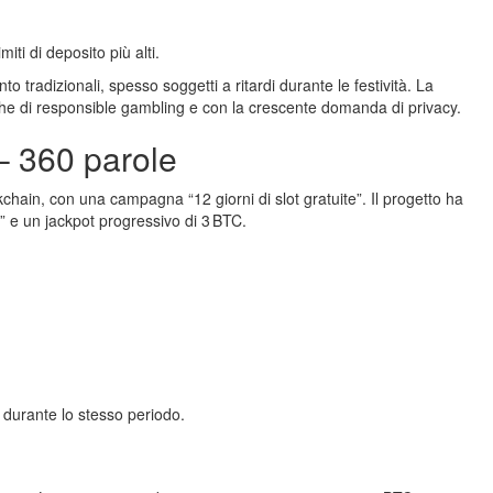
ti di deposito più alti.
o tradizionali, spesso soggetti a ritardi durante le festività. La
tiche di responsible gambling e con la crescente domanda di privacy.
 – 360 parole
hain, con una campagna “12 giorni di slot gratuite”. Il progetto ha
” e un jackpot progressivo di 3 BTC.
 durante lo stesso periodo.