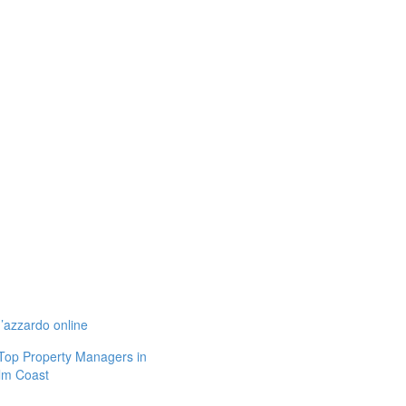
d’azzardo online