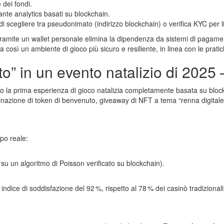
 dei fondi.
ante analytics basati su blockchain.
 scegliere tra pseudonimato (indirizzo blockchain) o verifica KYC per limi
do tramite un wallet personale elimina la dipendenza da sistemi di pagament
a così un ambiente di gioco più sicuro e resiliente, in linea con le pra
to” in un evento natalizio di 2025
 la prima esperienza di gioco natalizia completamente basata su blockc
binazione di token di benvenuto, giveaway di NFT a tema “renna digitale
po reale:
o su un algoritmo di Poisson verificato su blockchain).
dice di soddisfazione del 92 %, rispetto al 78 % dei casinò tradizionali