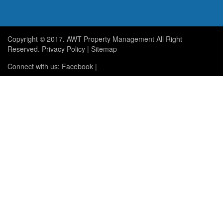
Copyright © 2017. AWT Property Management All Right
Reserved. Privacy Policy |
Sitemap
Connect with us:
Facebook
|