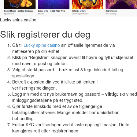
Lucky spins casino
Slik registrerer du deg
Gå til
Lucky spins casino
sin offisielle hjemmeside via
nettleseren på din enhet.
Klikk på “Registrer”-knappen øverst til høyre og fyll ut skjemaet
med navn, e-post og telefon.
Velg et sterkt passord – bruk minst 8 tegn inkludert tall og
spesialtegn.
Bekreft e-posten din ved å klikke på lenken i
verifiseringsmeldingen.
Logg inn med ditt nye brukernavn og passord –
viktig:
skriv ned
innloggingsdetaljene på et trygt sted.
Gjør første innskudd med et av de tilgjengelige
betalingsalternativene. Mange metoder har umiddelbar
behandling.
Fullfør KYC-verifiseringen ved å laste opp legitimasjon. Dette
kan gjøres rett etter registreringen.